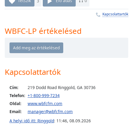
Remaining
Tetszik
3
Élő adás
0
Time
-
-:-
Kapcsolattartók
1x
WBFC-LP értékelésed
Playback
Rate
Chapters
Chapters
Kapcsolattartók
Descriptions
descriptions
Cím:
219 Dodd Road Ringgold, GA 30736
off
,
Telefon:
+1-800-999-7234
selected
Oldal:
www.wbfcfm.com
Subtitles
Email:
manager@wbfcfm.com
subtitles
A helyi idő itt: Ringgold
:
11:46
,
08.09.2026
settings
,