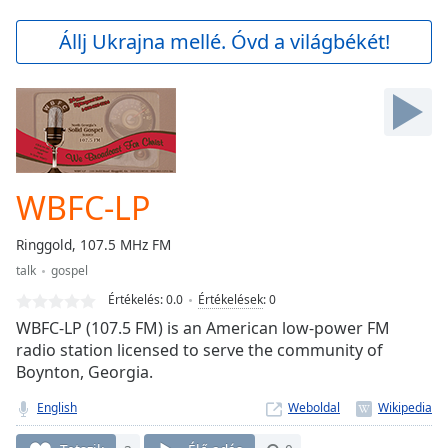
loading.
Play
Állj Ukrajna mellé. Óvd a világbékét!
Video
Play
Skip
Backward
Skip
Forward
Mute
Current
WBFC-LP
Time
0:00
/
Ringgold, 107.5 MHz FM
Duration
-:-
talk
gospel
Loaded
:
0.00%
Értékelés:
0.0
Értékelések
:
0
Stream
WBFC-LP (107.5 FM) is an American low-power FM
Type
LIVE
radio station licensed to serve the community of
Boynton, Georgia.
Seek to
live,
currently
English
Weboldal
behind
live
LIVE