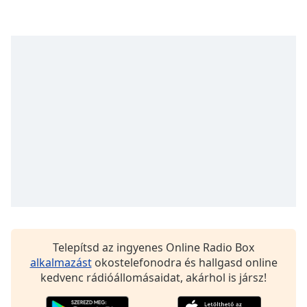
opens
subtitles
settings
dialog
subtitles
off
,
selected
Audio
Track
Picture-
in-
Picture
Fullscreen
This
is
a
Telepítsd az ingyenes Online Radio Box
modal
alkalmazást
okostelefonodra és hallgasd online
window.
kedvenc rádióállomásaidat, akárhol is jársz!
Beginning