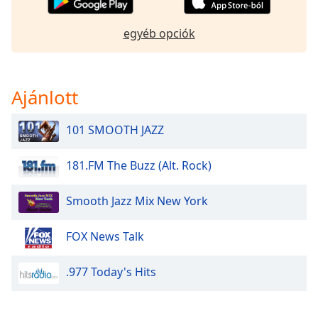
of
dialog
egyéb opciók
window.
Escape
will
cancel
Ajánlott
and
close
101 SMOOTH JAZZ
the
window.
181.FM The Buzz (Alt. Rock)
Text
Color
Smooth Jazz Mix New York
Opacity
FOX News Talk
.977 Today's Hits
Text
Background
Color