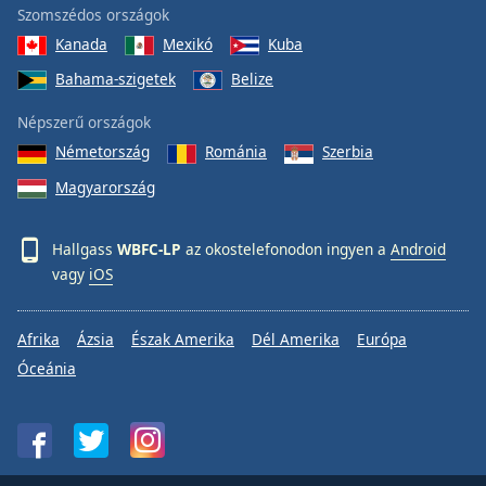
Szomszédos országok
Font
Family
Kanada
Mexikó
Kuba
Bahama-szigetek
Belize
Reset
Népszerű országok
Done
Németország
Románia
Szerbia
Close
Modal
Magyarország
Dialog
End
of
Hallgass
WBFC-LP
az okostelefonodon ingyen a
Android
dialog
vagy
iOS
window.
Afrika
Ázsia
Észak Amerika
Dél Amerika
Európa
Óceánia