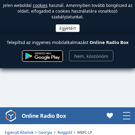
Jelen weboldal
cookies
használ. Amennyiben tovább böngészed az
oldalt, elfogadod a cookies használatára vonatkozó
szabályzatunkat.
Telepítsd az ingyenes mobilalkalmazást
Online Radio Box
Nem, köszönöm
Online Radio Box
Video
Player
is
Egyesült Államok
Georgia
Ringgold
WBFC-LP