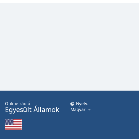
Opacity
Caption
Area
Background
Color
Opacity
Font
Size
Online rádió
Nyelv:
Egyesült Államok
Magyar
Text
Edge
Style