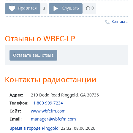
Remaining
Time
-
Нравится
3
Слушать
0
-:-
Контакты
1x
Playback
Отзывы о WBFC-LP
Rate
Chapters
Chapters
Descriptions
Контакты радиостанции
descriptions
off
,
Адрес:
219 Dodd Road Ringgold, GA 30736
selected
Телефон:
+1-800-999-7234
Subtitles
Сайт:
www.wbfcfm.com
subtitles
Email:
manager@wbfcfm.com
settings
,
Время в городе Ringgold
:
22:32
,
08.06.2026
opens