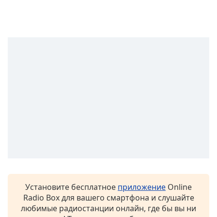
subtitles
settings
dialog
subtitles
off
,
selected
Audio
Track
Picture-
in-
Picture
Fullscreen
This
is
a
modal
window.
Установите бесплатное
приложение
Online
Radio Box для вашего смартфона и слушайте
любимые радиостанции онлайн, где бы вы ни
Beginning