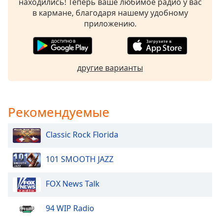
находились! Теперь ваше любимое радио у вас
of
в кармане, благодаря нашему удобному
dialog
приложению.
window.
Escape
will
cancel
and
другие варианты
close
the
window.
Рекомендуемые
Text
Color
Classic Rock Florida
101 SMOOTH JAZZ
Opacity
FOX News Talk
Text
Background
94 WIP Radio
Color