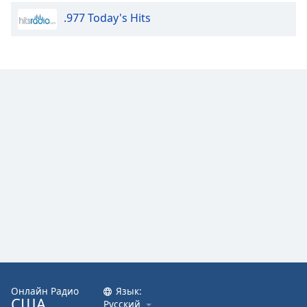
.977 Today's Hits
Opacity
Caption
Area
Background
Color
Opacity
Font
Size
Text
Edge
Style
Онлайн Радио
Язык:
США
Русский