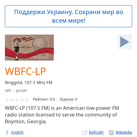
loading.
Play
Поддержи Украину. Сохрани мир во
Video
всем мире!
Play
Skip
Backward
Skip
Forward
Mute
Current
Time
0:00
WBFC-LP
/
Duration
-:-
Ringgold, 107.5 MHz FM
Loaded
:
talk
gospel
0.00%
Stream
Рейтинг:
0.0
Оценок
:
0
Type
LIVE
WBFC-LP (107.5 FM) is an American low-power FM
Seek to
radio station licensed to serve the community of
live,
Boynton, Georgia.
currently
behind
live
LIVE
English
Вебсайт