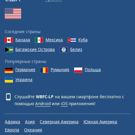
Font
Family
Reset
Соседние страны
Done
Канада
Мексика
Куба
Close
Modal
Багамские Острова
Белиз
Dialog
End
Популярные страны
of
Германия
Румыния
Польша
dialog
window.
Украина
Слушайте
WBFC-LP
на вашем смартфоне бесплатно с
помощью
Android
или
iOS
приложения!
Африка
Азия
Северная Америка
Южная Америка
Европа
Океания