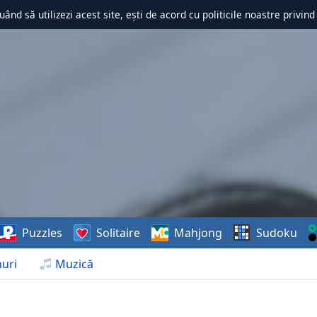
uând să utilizezi acest site, ești de acord cu politicile noastre privin
Puzzles
Solitaire
Mahjong
Sudoku
uri
Muzică