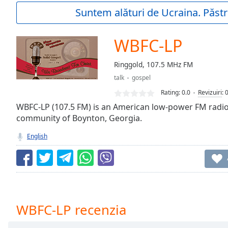
Current
Suntem alături de Ucraina. Păstr
Time
0:00
/
Duration
-:-
WBFC-LP
Loaded
:
0.00%
Ringgold, 107.5 MHz FM
0:00
talk
gospel
Stream
Type
LIVE
Rating:
0.0
Revizuiri
:
Seek to
WBFC-LP (107.5 FM) is an American low-power FM radio 
live,
community of Boynton, Georgia.
currently
behind
live
LIVE
English
Remaining
Time
-
-:-
1x
Playback
WBFC-LP recenzia
Rate