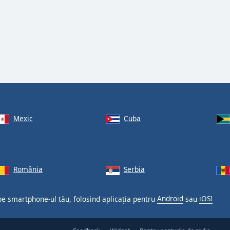
Mexic
Cuba
România
Serbia
 pe smartphone-ul tău, folosind aplicația pentru
Android
sau
iOS!