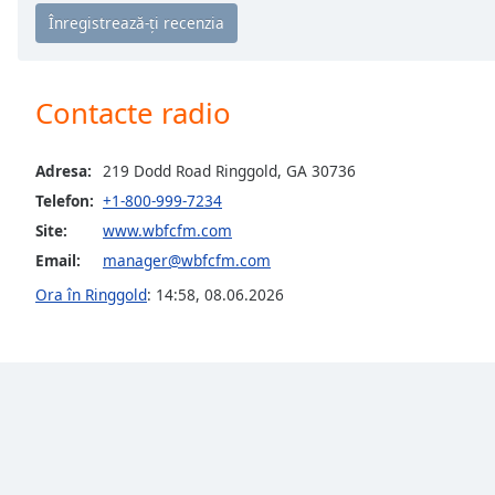
Chapters
Chapters
Descriptions
Contacte radio
descriptions
off
,
Adresa:
219 Dodd Road Ringgold, GA 30736
selected
Telefon:
+1-800-999-7234
Subtitles
Site:
www.wbfcfm.com
Email:
manager@wbfcfm.com
subtitles
settings
,
Ora în Ringgold
:
14:58
,
08.06.2026
opens
subtitles
settings
dialog
subtitles
off
,
selected