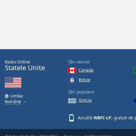
Audio
Track
Picture-
in-
Picture
Fullscreen
This
is
a
modal
Radio Online
Țări vecine
Statele Unite
window.
Canada
Belize
Beginning
of
Țări populare
dialog
Limba:
Grecia
Română
window.
Escape
will
Ascultă
WBFC-LP
, gratuit de
cancel
and
close