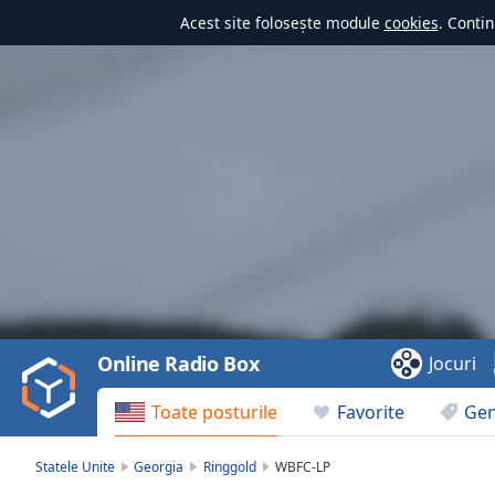
Acest site folosește module
cookies
. Contin
Video
Player
is
loading.
Play
Video
Online Radio Box
Jocuri
Play
Skip
Toate posturile
Favorite
Gen
Backward
Skip
Forward
Statele Unite
Georgia
Ringgold
WBFC-LP
Mute