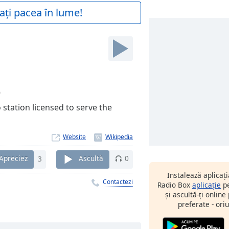
ați pacea în lume!
0
station licensed to serve the
Website
Apreciez
3
Ascultă
0
Instalează aplicaț
Contactezi
Radio Box
aplicație
pe
și ascultă-ți online
preferate - oriu