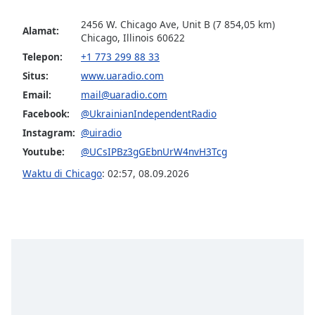
opens
subtitles
2456 W. Chicago Ave, Unit B (7 854,05 km)
settings
Alamat:
Chicago, Illinois 60622
dialog
Telepon:
+1 773 299 88 33
subtitles
Situs:
www.uaradio.com
off
,
selected
Email:
mail@uaradio.com
Facebook:
@UkrainianIndependentRadio
Audio
Instagram:
@uiradio
Track
Youtube:
@UCsIPBz3gGEbnUrW4nvH3Tcg
Picture-
in-
Waktu di Chicago
:
02:57
,
08.09.2026
Picture
Fullscreen
This
is
a
modal
window.
Beginning