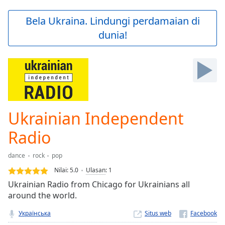
loading.
Play
Bela Ukraina. Lindungi perdamaian di
Video
dunia!
Play
Skip
Backward
Skip
Forward
Mute
Current
Time
0:00
Ukrainian Independent
/
Duration
-:-
Radio
Loaded
:
0.00%
dance
rock
pop
Stream
Nilai:
5.0
Ulasan
:
1
Type
LIVE
Ukrainian Radio from Chicago for Ukrainians all
Seek to
live,
around the world.
currently
behind
Українська
Situs web
live
LIVE