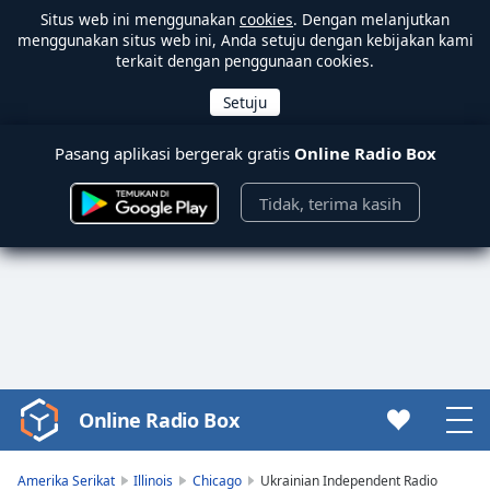
Situs web ini menggunakan
cookies
. Dengan melanjutkan
menggunakan situs web ini, Anda setuju dengan kebijakan kami
terkait dengan penggunaan cookies.
Pasang aplikasi bergerak gratis
Online Radio Box
Tidak, terima kasih
Online Radio Box
Video
Player
is
Amerika Serikat
Illinois
Chicago
Ukrainian Independent Radio