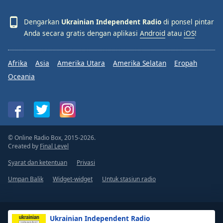
Dengarkan
Ukrainian Independent Radio
di ponsel pintar
Anda secara gratis dengan aplikasi
Android
atau
iOS
!
Afrika
Asia
Amerika Utara
Amerika Selatan
Eropah
Oceania
© Online Radio Box, 2015-2026.
Created by
Final Level
Syarat dan ketentuan
Privasi
Umpan Balik
Widget-widget
Untuk stasiun radio
Ukrainian Independent Radio