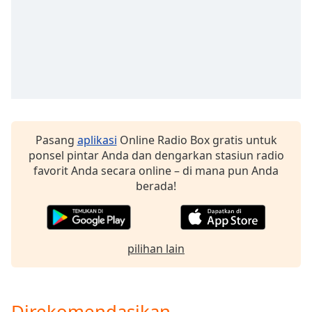
of
dialog
window.
Escape
will
cancel
and
close
the
Pasang
aplikasi
Online Radio Box gratis untuk
window.
ponsel pintar Anda dan dengarkan stasiun radio
favorit Anda secara online – di mana pun Anda
Text
berada!
Color
Opacity
pilihan lain
Text
Background
Color
Direkomendasikan