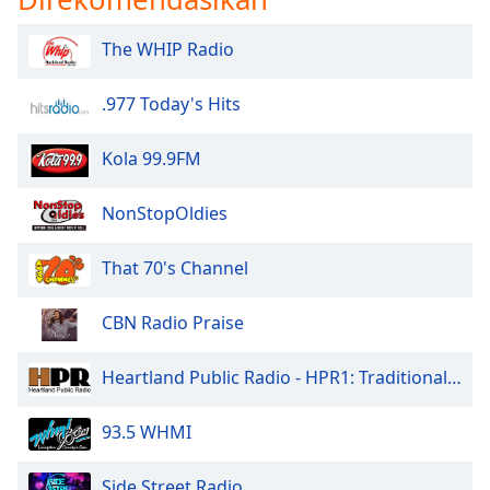
Opacity
The WHIP Radio
.977 Today's Hits
Caption
Area
Kola 99.9FM
Background
Color
NonStopOldies
Opacity
That 70's Channel
Font
CBN Radio Praise
Size
Heartland Public Radio - HPR1: Traditional Classic Country
Text
Edge
93.5 WHMI
Style
Side Street Radio