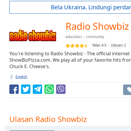
Current
Bela Ukraina. Lindungi perda
Time
0:00
/
Duration
-:-
Radio Showbiz
Loaded
:
0.00%
education
community
0:00
Nilai:
4.5
Ulasan
:
2
Stream
Type
You're listening to Radio Showbiz - The official internet
LIVE
ShowBizPizza.com. We play all of your favorite hits fr
Seek to
live,
Chuck E. Cheese's.
currently
behind
English
live
LIVE
Remaining
Time
-
-:-
1x
Ulasan Radio Showbiz
Playback
Rate