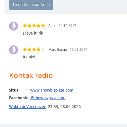
Chapters
Chapters
Descriptions
April
24.10.2017
I love it! 😁
descriptions
off
,
selected
Marc Garcia
16.03.2017
Its ok!!
Subtitles
subtitles
Kontak radio
settings
,
opens
subtitles
Situs:
www.showbizpizza.com
settings
Facebook:
@showbizpizzacom
dialog
subtitles
Waktu di Vancouver
:
23:33
,
08.06.2026
off
,
selected