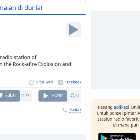
maian di dunia!
 radio station of
om the Rock-afire Explosion and
Situs web
Sukai
273
Putar
0
Pasang
aplikasi
Onli
Kontak
untuk ponsel pintar
stasiun radio favori
– di mana pun