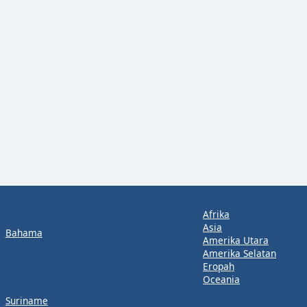
Afrika
Asia
Bahama
Amerika Utara
Amerika Selatan
Eropah
Oceania
Suriname