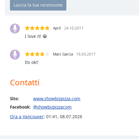
Chapters
Chapters
Descriptions
April
24.10.2017
I love it! 😁
descriptions
off
,
selected
Marc Garcia
16.03.2017
Its ok!!
Subtitles
subtitles
Contatti
settings
,
opens
subtitles
Sito:
www.showbizpizza.com
settings
Facebook:
@showbizpizzacom
dialog
subtitles
Ora a Vancouver
:
01:41
,
08.07.2026
off
,
selected