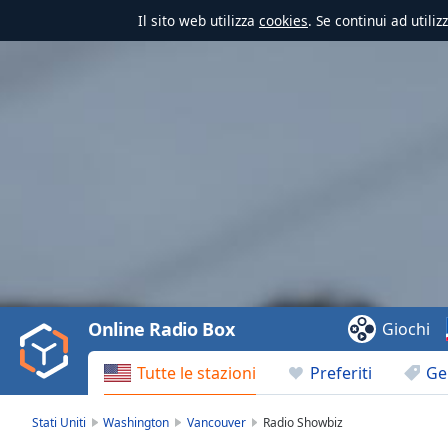
Il sito web utilizza
cookies
. Se continui ad utili
Video
Player
is
loading.
Play
Video
Online Radio Box
Giochi
Play
Skip
Tutte le stazioni
Preferiti
Ge
Backward
Skip
Forward
Stati Uniti
Washington
Vancouver
Radio Showbiz
Mute