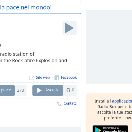
a la pace nel mondo!
2
 radio station of
om the Rock-afire Explosion and
Sito web
 piace
273
Ascolta
0
Installa
l'applicazi
Contatti
Radio Box per il 
ascolta le tue sta
preferite – ovu