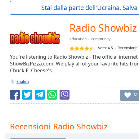
Current
Stai dalla parte dell'Ucraina. Salv
Time
0:00
/
Duration
-:-
Radio Showbiz
Loaded
:
0.00%
education
community
0:00
Voto:
4.5
Recensioni
:
Stream
Type
You're listening to Radio Showbiz - The official internet
LIVE
ShowBizPizza.com. We play all of your favorite hits fr
Seek to
live,
Chuck E. Cheese's.
currently
behind
English
live
LIVE
Remaining
Mi
Time
-
-:-
1x
Recensioni Radio Showbiz
Playback
Rate