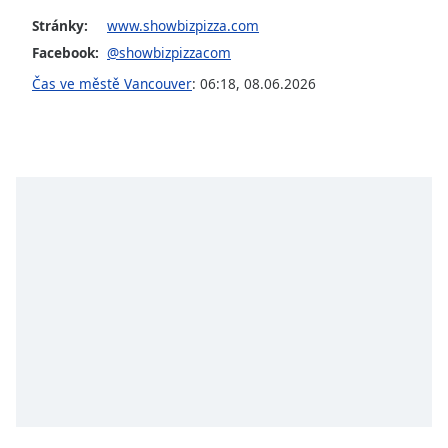
opens
Stránky:
www.showbizpizza.com
subtitles
Facebook:
@showbizpizzacom
settings
dialog
Čas ve městě Vancouver
:
06:18
,
08.06.2026
subtitles
off
,
selected
Audio
Track
Picture-
in-
Picture
Fullscreen
This
is
a
modal
window.