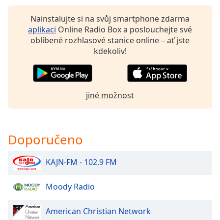
Beginning
of
Nainstalujte si na svůj smartphone zdarma
dialog
aplikaci
Online Radio Box a poslouchejte své
window.
oblíbené rozhlasové stanice online – ať jste
Escape
kdekoliv!
will
cancel
and
close
jiné možnost
the
window.
Text
Doporučeno
Color
KAJN-FM - 102.9 FM
Opacity
Moody Radio
Text
Background
American Christian Network