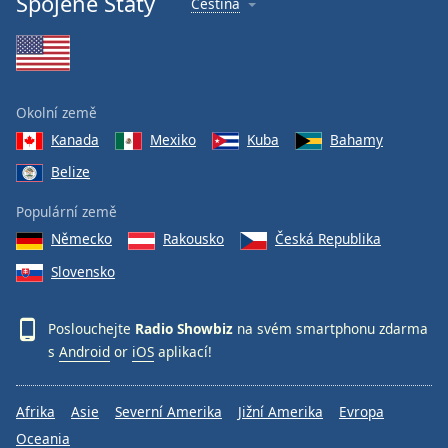
Spojené Státy
Čeština
Okolní země
Kanada
Mexiko
Kuba
Bahamy
Belize
Populární země
Německo
Rakousko
Česká Republika
Slovensko
Poslouchejte
Radio Showbiz
na svém smartphonu zdarma
s
Android
or
iOS
aplikací!
Afrika
Asie
Severní Amerika
Jižní Amerika
Evropa
Oceania