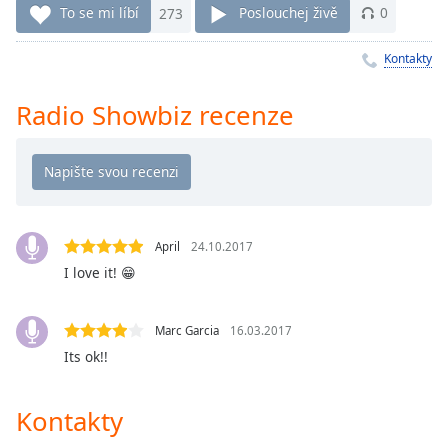
To se mi líbí
273
Poslouchej živě
0
Remaining
Time
-
Kontakty
-:-
1x
Radio Showbiz recenze
Playback
Rate
Chapters
Chapters
April
24.10.2017
Descriptions
I love it! 😁
descriptions
off
,
Marc Garcia
16.03.2017
selected
Its ok!!
Subtitles
Kontakty
subtitles
settings
,