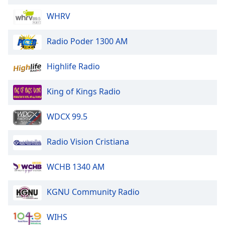
Color
WHRV
Opacity
Radio Poder 1300 AM
Caption
Highlife Radio
Area
Background
King of Kings Radio
Color
WDCX 99.5
Opacity
Radio Vision Cristiana
Font
Size
WCHB 1340 AM
Text
KGNU Community Radio
Edge
Style
WIHS