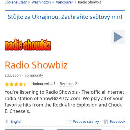
is
Spojené Státy
Washington
Vancouver
Radio Showbiz
loading.
Play
Stůjte za Ukrajinou. Zachraňte světový mír!
Video
Play
Skip
Backward
Skip
Forward
Mute
Current
Radio Showbiz
Time
0:00
/
education
community
Duration
-:-
Hodnocení:
4.5
Recenze
:
2
Loaded
:
You're listening to Radio Showbiz - The official internet
0.00%
radio station of ShowBizPizza.com. We play all of your
Stream
favorite hits from the Rock-afire Explosion and Chuck
Type
LIVE
E. Cheese's.
Seek to
live,
currently
English
Webové stránky
behind
live
LIVE