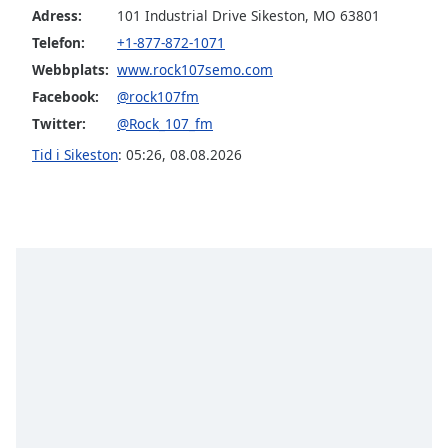
Adress:
101 Industrial Drive Sikeston, MO 63801
Telefon:
+1-877-872-1071
Opacity
Webbplats:
www.rock107semo.com
Facebook:
@rock107fm
Caption
Area
Twitter:
@Rock_107_fm
Background
Tid i Sikeston
:
05:26
,
08.08.2026
Color
Opacity
Font
Size
Text
Edge
Style