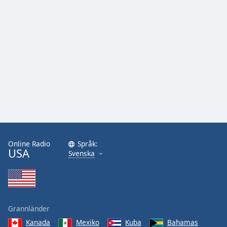
Online Radio
Språk:
USA
Svenska
Grannländer
Kanada
Mexiko
Kuba
Bahamas