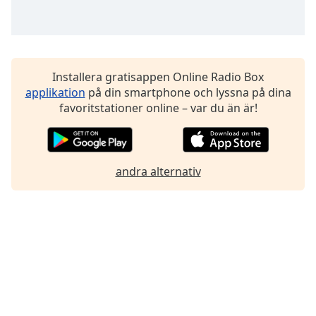
Font
Family
Reset
Installera gratisappen Online Radio Box
Done
applikation
på din smartphone och lyssna på dina
Close
favoritstationer online – var du än är!
Modal
Dialog
End
of
dialog
andra alternativ
window.