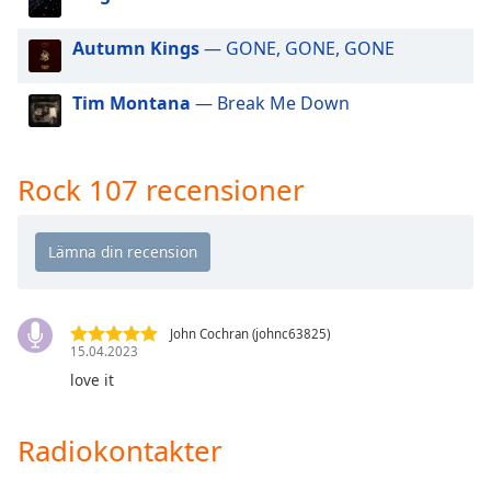
of
dialog
Autumn Kings
— GONE, GONE, GONE
window.
Escape
Tim Montana
— Break Me Down
will
cancel
and
close
Rock 107 recensioner
the
window.
Text
Color
John Cochran (johnc63825)
15.04.2023
Opacity
love it
Text
Radiokontakter
Background
Color