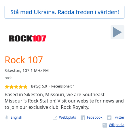
loading.
Play
Stå med Ukraina. Rädda freden i världen!
Video
Play
Skip
Backward
Skip
Forward
Mute
Current
Rock 107
Time
0:00
/
Sikeston, 107.1 MHz FM
Duration
-:-
rock
Loaded
:
0.00%
Betyg:
5.0
Recensioner
:
1
Stream
Based in Sikeston, Missouri, we are Southeast
Type
LIVE
Missouri’s Rock Station! Visit our website for news and
to join our exclusive club, Rock Royalty.
Seek to
live,
currently
English
Webbplats
behind
live
LIVE