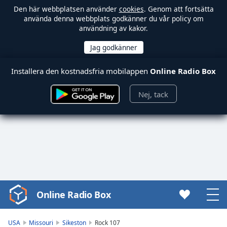
Den här webbplatsen använder
cookies
. Genom att fortsätta
använda denna webbplats godkänner du vår policy om
användning av kakor.
Installera den kostnadsfria mobilappen
Online Radio Box
Nej, tack
Online Radio Box
Video
Player
is
USA
Missouri
Sikeston
Rock 107