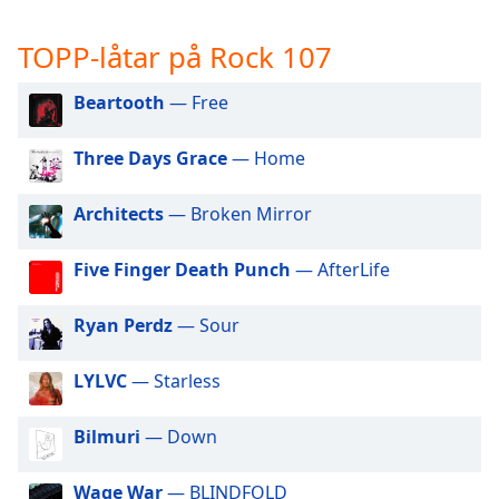
opens
subtitles
TOPP-låtar på Rock 107
settings
dialog
subtitles
Beartooth
— Free
off
,
selected
Three Days Grace
— Home
Audio
Track
Architects
— Broken Mirror
Picture-
Five Finger Death Punch
— AfterLife
in-
Picture
Fullscreen
Ryan Perdz
— Sour
This
is
LYLVC
— Starless
a
modal
window.
Bilmuri
— Down
Beginning
Wage War
— BLINDFOLD