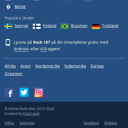
Belize
Populära länder
Sverige
Finland
Brasilien
Tyskland
Lyssna på
Rock 107
på din smartphone gratis med
Android
- eller
iOS
-appen!
Afrika
Asien
Nordamerika
Sydamerika
Europa
Oceanien
© Online Radio Box, 2015-2026.
Created by
Final Level
Villkor
Integritet
Feedback
Widgets