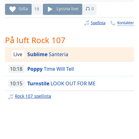
Remaining
Time
-
Gilla
19
Lyssna live
0
-:-
Spellista
Kontakter
1x
Playback
På luft Rock 107
Rate
Chapters
Live
Sublime
Santeria
Chapters
10:18
Poppy
Time Will Tell
Descriptions
10:15
Turnstile
LOOK OUT FOR ME
descriptions
off
,
Rock 107 spellista
selected
Subtitles
subtitles
settings
,