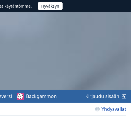
vat käytäntömme.
eversi
Backgammon
Kirjaudu sisään
Yhdysvallat