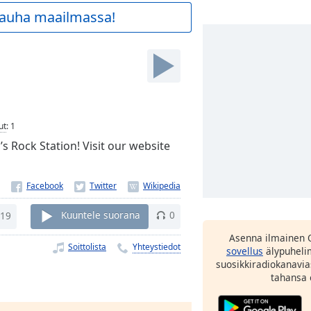
 rauha maailmassa!
ut
:
1
s Rock Station! Visit our website
19
Kuuntele suorana
0
Asenna ilmainen 
Soittolista
Yhteystiedot
sovellus
älypuhelim
suosikkiradiokanavia
tahansa 