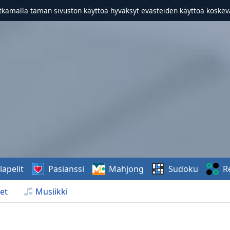
atkamalla tämän sivuston käyttöä hyväksyt evästeiden käyttöä koske
lapelit
Pasianssi
Mahjong
Sudoku
R
et
Musiikki