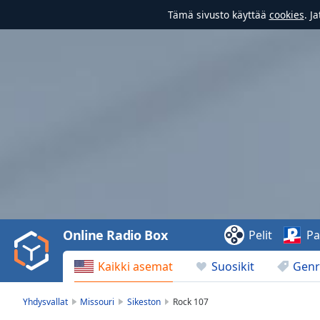
Tämä sivusto käyttää
cookies
. J
Video
Player
is
loading.
Play
Video
Online Radio Box
Pelit
Pa
Play
Skip
Kaikki asemat
Suosikit
Genr
Backward
Skip
Forward
Yhdysvallat
Missouri
Sikeston
Rock 107
Mute