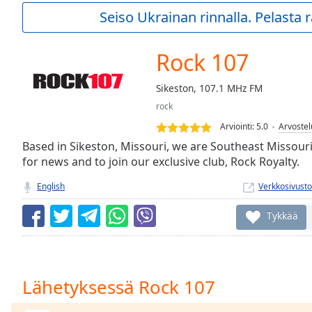
Current
Seiso Ukrainan rinnalla. Pelasta
Time
0:00
/
Duration
-:-
Rock 107
Loaded
:
0.00%
Sikeston, 107.1 MHz FM
0:00
rock
Stream
Type
LIVE
Arviointi:
5.0
Arvostel
Seek to
Based in Sikeston, Missouri, we are Southeast Missouri’
live,
for news and to join our exclusive club, Rock Royalty.
currently
behind
live
LIVE
English
Verkkosivusto
Remaining
Time
-
Tykkää
-:-
1x
Playback
Lähetyksessä Rock 107
Rate