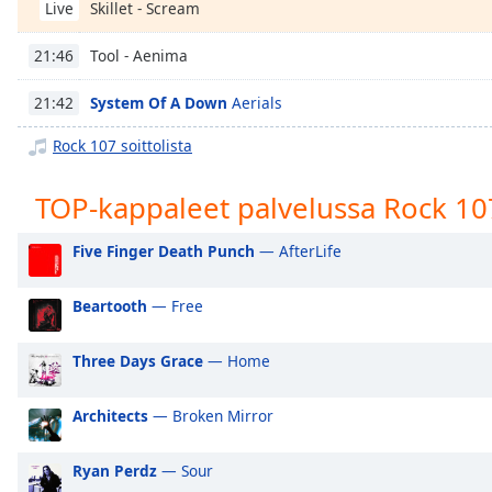
Skillet - Scream
Chapters
Live
Chapters
Tool - Aenima
21:46
Descriptions
System Of A Down
Aerials
21:42
descriptions
Rock 107 soittolista
off
,
selected
TOP-kappaleet palvelussa Rock 10
Subtitles
Five Finger Death Punch
— AfterLife
subtitles
settings
,
Beartooth
— Free
opens
subtitles
settings
Three Days Grace
— Home
dialog
subtitles
Architects
— Broken Mirror
off
,
selected
Ryan Perdz
— Sour