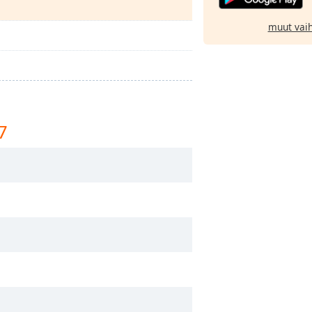
muut vai
7