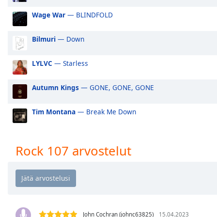
Audio
Track
Wage War
— BLINDFOLD
Picture-
in-
Bilmuri
— Down
Picture
Fullscreen
LYLVC
— Starless
This
is
a
Autumn Kings
— GONE, GONE, GONE
modal
window.
Tim Montana
— Break Me Down
Beginning
of
Rock 107 arvostelut
dialog
window.
Escape
will
cancel
and
John Cochran (johnc63825)
15.04.2023
close