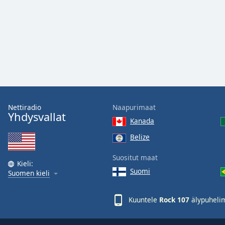
Color
Opacity
Font
Size
Text
Nettiradio
Naapurimaat
Edge
Yhdysvallat
Kanada
Style
Belize
Font
Suositut maat
Family
Kieli:
Suomi
Suomen kieli
Reset
Kuuntele
Rock 107
älypuhelim
Done
Close
Modal