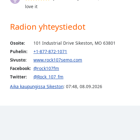
the
love it
window.
Radion yhteystiedot
Text
Color
Osoite:
101 Industrial Drive Sikeston, MO 63801
Puhelin:
+1-877-872-1071
Opacity
Sivusto:
www.rock107semo.com
Facebook:
@rock107fm
Text
Twitter:
@Rock_107_fm
Background
Color
Aika kaupungissa Sikeston
:
07:48
,
08.09.2026
Opacity
Caption
Area
Background