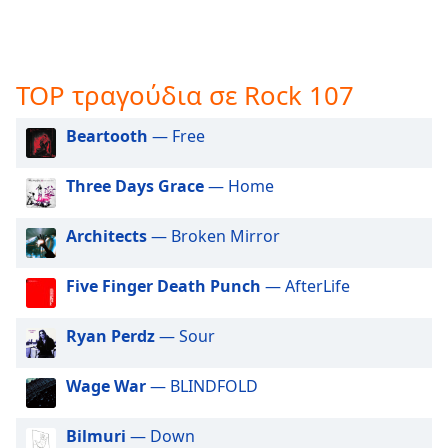
opens
subtitles
settings
dialog
TOP τραγούδια σε Rock 107
subtitles
off
,
Beartooth
— Free
selected
Three Days Grace
— Home
Audio
Track
Architects
— Broken Mirror
Picture-
in-
Picture
Five Finger Death Punch
— AfterLife
Fullscreen
This
Ryan Perdz
— Sour
is
a
modal
Wage War
— BLINDFOLD
window.
Bilmuri
— Down