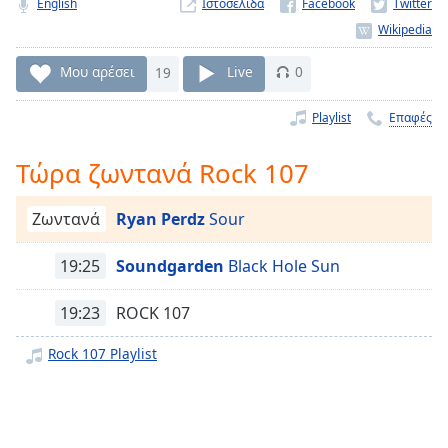
English
Ιστοσελίδα
Remaining
Time
-
-:-
Μου αρέσει
19
Live
0
1x
Playlist
Επαφές
Playback
Rate
Τώρα ζωντανά Rock 107
Chapters
Ζωντανά
Ryan Perdz
Sour
Chapters
Descriptions
19:25
Soundgarden
Black Hole Sun
descriptions
19:23
ROCK 107
off
,
selected
Rock 107 Playlist
Subtitles
subtitles
settings
,