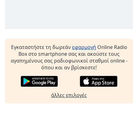
Font
Family
Reset
Done
Εγκαταστήστε τη δωρεάν
εφαρμογή
Online Radio
Close
Box στο smartphone σας και ακούστε τους
Modal
Dialog
αγαπημένους σας ραδιοφωνικοί σταθμοί online -
End
όπου και αν βρίσκεστε!
of
dialog
window.
άλλες επιλογές