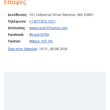
Επαφές
Color
Opacity
Διεύθυνση:
101 Industrial Drive Sikeston, MO 63801
Τηλέφωνο:
+1-877-872-1071
Ιστότοπος:
www.rock107semo.com
Caption
Area
Facebook:
@rock107fm
Background
Twitter:
@Rock_107_fm
Color
Ώρα στην Sikeston
:
14:31
,
08.08.2026
Opacity
Font
Size
Text
Edge
Style