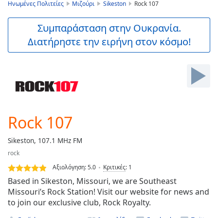
is
Ηνωμένες Πολιτείες
Μιζούρι
Sikeston
Rock 107
loading.
Play
Συμπαράσταση στην Ουκρανία.
Video
Διατήρηστε την ειρήνη στον κόσμο!
Play
Skip
Backward
Skip
Forward
Mute
Current
Time
0:00
Rock 107
/
Duration
-:-
Sikeston, 107.1 MHz FM
Loaded
:
rock
0.00%
Stream
Αξιολόγηση:
5.0
Κριτικές
:
1
Type
LIVE
Based in Sikeston, Missouri, we are Southeast
Seek to
Missouri’s Rock Station! Visit our website for news and
live,
to join our exclusive club, Rock Royalty.
currently
behind
live
LIVE