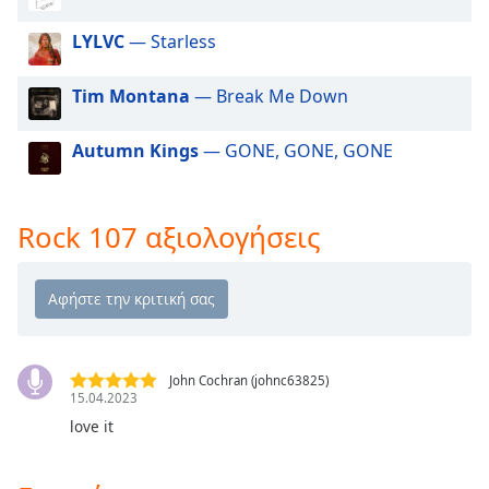
Beginning
of
LYLVC
— Starless
dialog
window.
Tim Montana
— Break Me Down
Escape
will
cancel
Autumn Kings
— GONE, GONE, GONE
and
close
the
Rock 107 αξιολογήσεις
window.
Text
Color
Opacity
John Cochran (johnc63825)
15.04.2023
love it
Text
Background