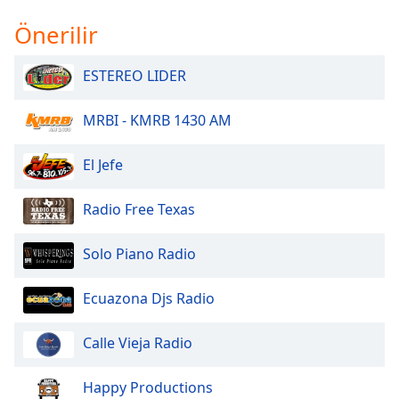
of
dialog
Önerilir
window.
Escape
ESTEREO LIDER
will
cancel
MRBI - KMRB 1430 AM
and
close
the
El Jefe
window.
Radio Free Texas
Text
Color
Solo Piano Radio
Opacity
Ecuazona Djs Radio
Calle Vieja Radio
Text
Background
Color
Happy Productions