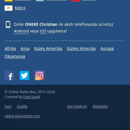
Kıbrıs
Dinle
ONE80 Christian
ile akıllı telefonunda ücretsiz
Android
veya
iOS
uygulama!
Afrika
Asya
Kuzey Amerika
Güney Amerika
Avrupa
Okyanusya
© Online Radio Box, 2015-2026.
Created by
Final Level
Şart
Gizlilik
Geri bildirim
Widgetler
radyo istasyonları için