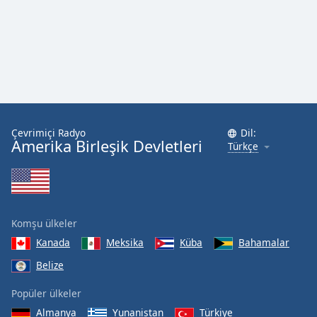
Font
Family
Reset
Done
Close
Modal
Dialog
Çevrimiçi Radyo
Dil:
End
Amerika Birleşik Devletleri
Türkçe
of
dialog
window.
Komşu ülkeler
Kanada
Meksika
Küba
Bahamalar
Belize
Popüler ülkeler
Almanya
Yunanistan
Türkiye