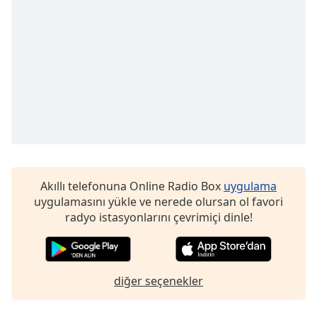
opens
subtitles
settings
dialog
subtitles
off
,
selected
Audio
Track
Picture-
in-
Picture
Akıllı telefonuna Online Radio Box
uygulama
Fullscreen
uygulamasını yükle ve nerede olursan ol favori
This
radyo istasyonlarını çevrimiçi dinle!
is
a
modal
window.
diğer seçenekler
Beginning