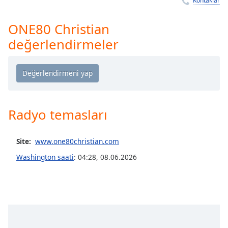
Kontaklar
Remaining
Time
-
-:-
ONE80 Christian
değerlendirmeler
1x
Playback
Rate
Chapters
Chapters
Radyo temasları
Descriptions
Site:
www.one80christian.com
descriptions
off
,
Washington saati
:
04:28
,
08.06.2026
selected
Subtitles
subtitles
settings
,