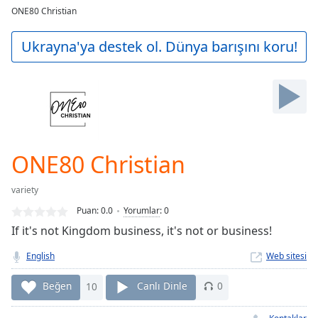
loading.
ONE80 Christian
Play
Video
Ukrayna'ya destek ol. Dünya barışını koru!
Play
Skip
Backward
Skip
Forward
Mute
Current
Time
0:00
ONE80 Christian
/
Duration
-:-
variety
Loaded
:
Puan:
0.0
Yorumlar
:
0
0.00%
Stream
If it's not Kingdom business, it's not or business!
Type
LIVE
English
Web sitesi
Seek to
live,
currently
Beğen
10
Canlı Dinle
0
behind
live
LIVE