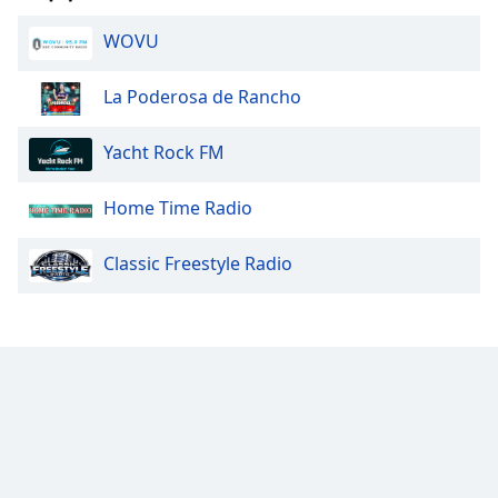
WOVU
Opacity
La Poderosa de Rancho
Caption
Area
Yacht Rock FM
Background
Color
Home Time Radio
Opacity
Classic Freestyle Radio
Font
Size
Text
Edge
Style