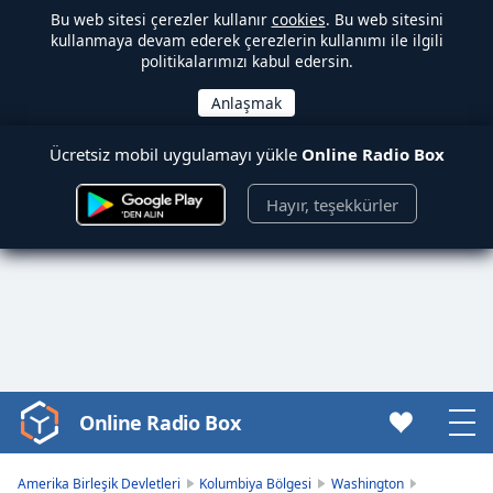
Bu web sitesi çerezler kullanır
cookies
. Bu web sitesini
kullanmaya devam ederek çerezlerin kullanımı ile ilgili
politikalarımızı kabul edersin.
Ücretsiz mobil uygulamayı yükle
Online Radio Box
Hayır, teşekkürler
Online Radio Box
Video
Player
is
Amerika Birleşik Devletleri
Kolumbiya Bölgesi
Washington