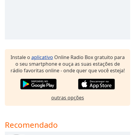
subtitles
settings
dialog
subtitles
off
,
selected
Audio
Track
Instale o
aplicativo
Online Radio Box gratuito para
Picture-
o seu smartphone e ouça as suas estações de
in-
rádio favoritas online - onde quer que você esteja!
Picture
Fullscreen
This
is
outras opções
a
modal
window.
Recomendado
Beginning
of