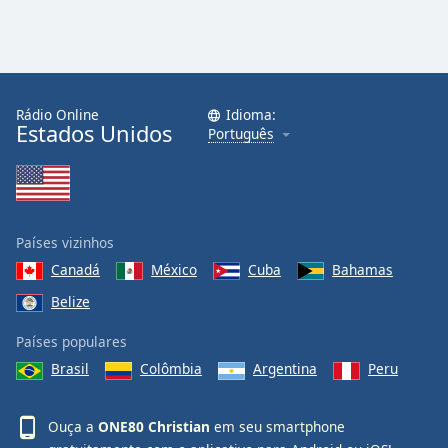
Family
Reset
Done
Rádio Online
Idioma:
Estados Unidos
Close
Português
Modal
Dialog
End
of
dialog
Países vizinhos
window.
Canadá
México
Cuba
Bahamas
Belize
Países populares
Brasil
Colômbia
Argentina
Peru
Ouça a
ONE80 Christian
em seu smartphone