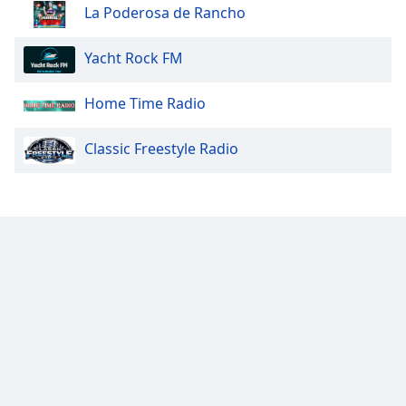
La Poderosa de Rancho
Opacity
Yacht Rock FM
Caption
Area
Home Time Radio
Background
Color
Classic Freestyle Radio
Opacity
Font
Size
Text
Edge
Style
Font