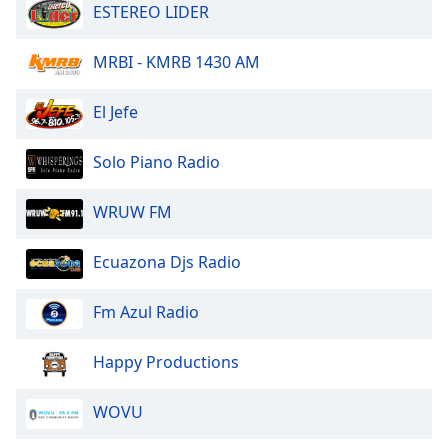
dialog
ESTEREO LIDER
window.
Escape
MRBI - KMRB 1430 AM
will
cancel
El Jefe
and
close
Solo Piano Radio
the
window.
WRUW FM
Text
Color
Ecuazona Djs Radio
Fm Azul Radio
Opacity
Happy Productions
Text
Background
WOVU
Color