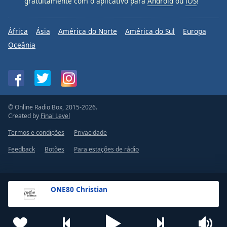
gratuitamente com o aplicativo para
Android
ou
iOS
!
África
Ásia
América do Norte
América do Sul
Europa
Oceânia
© Online Radio Box, 2015-2026.
Created by
Final Level
Termos e condições
Privacidade
Feedback
Botões
Para estações de rádio
ONE80 Christian