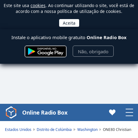
Este site usa
cookies
. Ao continuar utilizando o site, você está de
acordo com a nossa política de utilização de cookies.
Instale o aplicativo mobile gratuito
Online Radio Box
Não, obrigado
Online Radio Box
Video
Player
is
Estados Unidos
Distrito de Colúmbia
Washington
ONE80 Christian
loading.