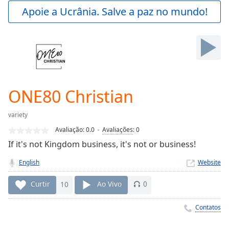
Play
Apoie a Ucrânia. Salve a paz no mundo!
Video
Play
Skip
Backward
Skip
Forward
Mute
Current
ONE80 Christian
Time
0:00
/
variety
Duration
-:-
Avaliação:
0.0
Avaliações
:
0
Loaded
:
If it's not Kingdom business, it's not or business!
0.00%
Stream
English
Website
Type
LIVE
Seek to
Curtir
10
Ao Vivo
0
live,
currently
behind
Contatos
live
LIVE
Remaining