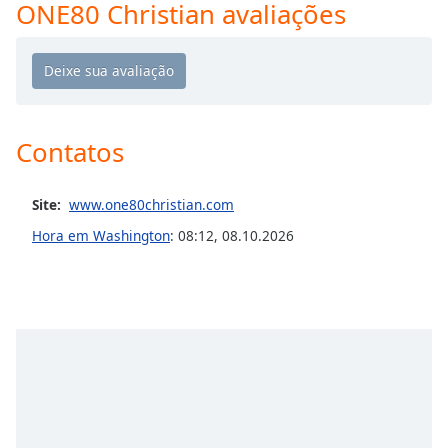
Time
-
ONE80 Christian avaliações
-:-
1x
Playback
Rate
Contatos
Chapters
Chapters
Site:
www.one80christian.com
Descriptions
Hora em Washington
:
08:12
,
08.10.2026
descriptions
off
,
selected
Subtitles
subtitles
settings
,
opens