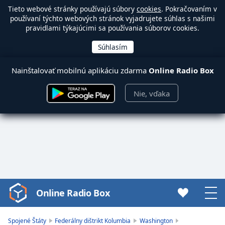
Tieto webové stránky používajú súbory
cookies
. Pokračovaním v
používaní týchto webových stránok vyjadrujete súhlas s našimi
pravidlami týkajúcimi sa používania súborov cookies.
Nainštalovať mobilnú aplikáciu zdarma
Online Radio Box
Nie, vďaka
Online Radio Box
Video
Player
is
Spojené Štáty
Federálny dištrikt Kolumbia
Washington