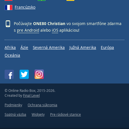
Francúzsko
Počúvajte
ONE80 Christian
vo svojom smartfóne zdarma
s
pre Android
alebo
iOS
aplikáciou!
Afrika
Ázie
Severná Amerika
Južná Amerika
Európa
Oceánia
© Online Radio Box, 2015-2026.
Created by
Final Level
Podmienky
Ochrana súkromia
Spätná väzba
Widgety
Pre rádiové stanice