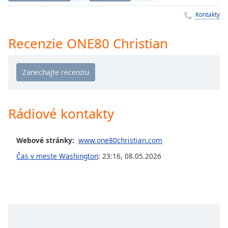
Remaining
Time
-
Kontakty
-:-
Recenzie ONE80 Christian
1x
Playback
Rate
Chapters
Chapters
Rádiové kontakty
Descriptions
Webové stránky:
www.one80christian.com
descriptions
off
,
Čas v meste Washington
:
23:16
,
08.05.2026
selected
Subtitles
subtitles
settings
,