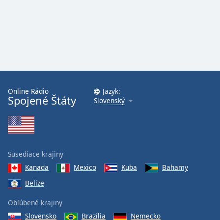
Font
Family
Reset
Done
Close
Modal
Dialog
Online Rádio
Jazyk:
End
Spojené Štáty
Slovenský
of
dialog
window.
Susediace krajiny
Kanada
Mexico
Kuba
Bahamy
Belize
Obľúbené krajiny
Slovensko
Brazília
Nemecko