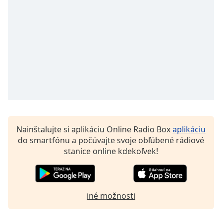
opens
subtitles
settings
dialog
subtitles
off
,
selected
Audio
Track
Picture-
in-
Picture
Nainštalujte si aplikáciu Online Radio Box
aplikáciu
Fullscreen
do smartfónu a počúvajte svoje obľúbené rádiové
This
stanice online kdekoľvek!
is
a
modal
window.
iné možnosti
Beginning