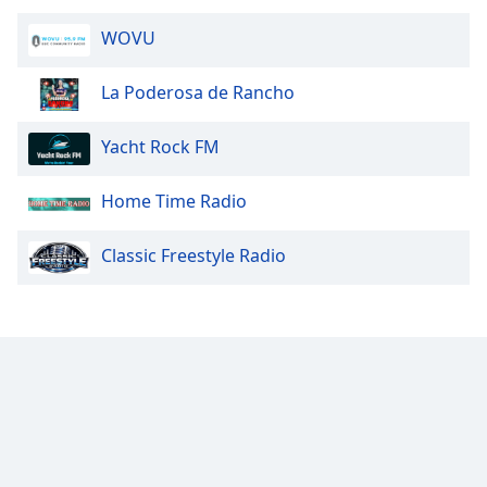
WOVU
Opacity
La Poderosa de Rancho
Caption
Area
Yacht Rock FM
Background
Color
Home Time Radio
Opacity
Classic Freestyle Radio
Font
Size
Text
Edge
Style