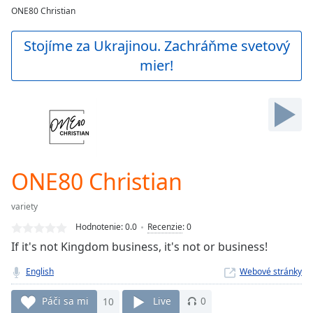
loading.
ONE80 Christian
Play
Video
Stojíme za Ukrajinou. Zachráňme svetový
Play
mier!
Skip
Backward
Skip
Forward
Mute
Current
Time
0:00
/
ONE80 Christian
Duration
-:-
Loaded
:
variety
0.00%
Stream
Hodnotenie:
0.0
Recenzie
:
0
Type
LIVE
If it's not Kingdom business, it's not or business!
Seek to
live,
English
Webové stránky
currently
behind
Páči sa mi
10
Live
0
live
LIVE