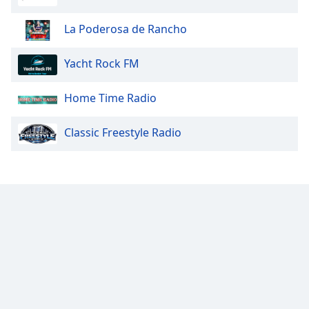
Opacity
La Poderosa de Rancho
Caption
Yacht Rock FM
Area
Background
Home Time Radio
Color
Classic Freestyle Radio
Opacity
Font
Size
Text
Edge
Style
Font