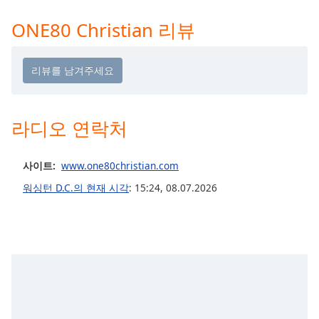
Time
-
-:-
ONE80 Christian 리뷰
1x
Playback
Rate
Chapters
라디오 연락처
Chapters
Descriptions
사이트:
www.one80christian.com
descriptions
워싱턴 D.C.의 현재 시각
:
15:24
,
08.07.2026
off
,
selected
Subtitles
subtitles
settings
,
opens