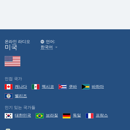
Family
Reset
Done
Close
온라인 라디오
언어:
Modal
미국
Dialog
한국어
End
of
dialog
window.
인접 국가
캐나다
멕시코
쿠바
바하마
벨리즈
인기 있는 국가들
대한민국
브라질
독일
프랑스