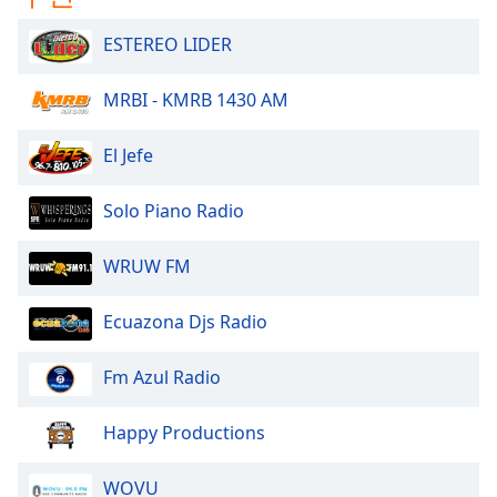
dialog
window.
ESTEREO LIDER
Escape
will
MRBI - KMRB 1430 AM
cancel
and
El Jefe
close
the
window.
Solo Piano Radio
Text
WRUW FM
Color
Ecuazona Djs Radio
Opacity
Fm Azul Radio
Text
Happy Productions
Background
Color
WOVU