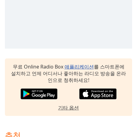
subtitles
settings
dialog
subtitles
off
,
selected
Audio
Track
Picture-
무료 Online Radio Box
애플리케이션
를 스마트폰에
in-
설치하고 언제 어디서나 좋아하는 라디오 방송을 온라
Picture
인으로 청취하세요!
Fullscreen
This
is
a
modal
기타 옵션
window.
Beginning
추천
of