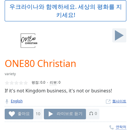
Play
우크라이나와 함께하세요. 세상의 평화를 지
Video
키세요!
Play
Skip
Backward
Skip
Forward
Mute
Current
Time
0:00
ONE80 Christian
/
Duration
-:-
variety
Loaded
:
0.00%
평점:
0.0
리뷰
:
0
Stream
If it's not Kingdom business, it's not or business!
Type
LIVE
English
웹사이트
Seek to
live,
currently
좋아요
10
라이브로 듣기
0
behind
live
LIVE
Remaining
연락처