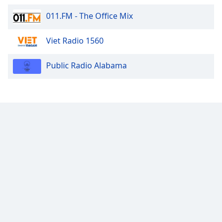
Font
011.FM - The Office Mix
Family
Viet Radio 1560
Reset
Done
Public Radio Alabama
Close
Modal
Dialog
End
of
dialog
window.