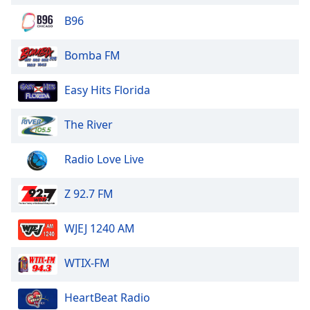
B96
Opacity
Bomba FM
Caption
Area
Easy Hits Florida
Background
Color
The River
Opacity
Radio Love Live
Z 92.7 FM
Font
Size
WJEJ 1240 AM
Text
WTIX-FM
Edge
Style
HeartBeat Radio