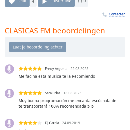
Remaining
Leuk
4
Luister live
0
Time
-
-:-
Contacten
1x
CLASICAS FM beoordelingen
Playback
Rate
Chapters
Chapters
Fredy Argueta
22.08.2025
Descriptions
Me facina esta musica te la Recomiendo
descriptions
off
,
Sara urias
18.08.2025
selected
Muy buena programación me encanta escúchala de
te transportará 100% recomendada☺️☺️
Subtitles
subtitles
settings
,
Dj Garcia
24.09.2019