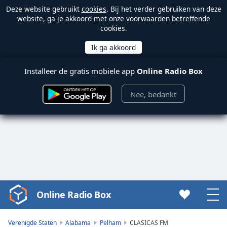
Deze website gebruikt
cookies
. Bij het verder gebruiken van deze
website, ga je akkoord met onze voorwaarden betreffende
cookies.
Installeer de gratis mobiele app
Online Radio Box
Nee, bedankt
Online Radio Box
Video
Player
is
Verenigde Staten
Alabama
Pelham
CLASICAS FM