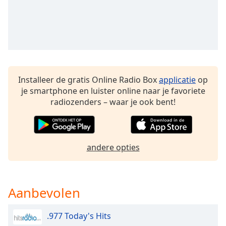
of
dialog
window.
Escape
will
cancel
and
Installeer de gratis Online Radio Box
applicatie
op
close
je smartphone en luister online naar je favoriete
the
radiozenders – waar je ook bent!
window.
Text
Color
andere opties
Opacity
Aanbevolen
Text
Background
.977 Today's Hits
Color