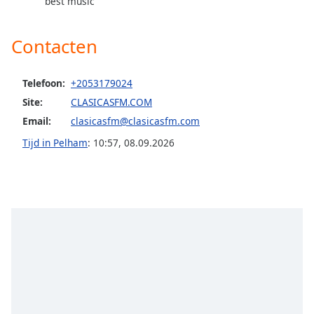
opens
best music
subtitles
settings
Contacten
dialog
subtitles
off
,
Telefoon:
+2053179024
selected
Site:
CLASICASFM.COM
Email:
clasicasfm@clasicasfm.com
Audio
Track
Tijd in Pelham
:
10:57
,
08.09.2026
Picture-
in-
Picture
Fullscreen
This
is
a
modal
window.
Beginning