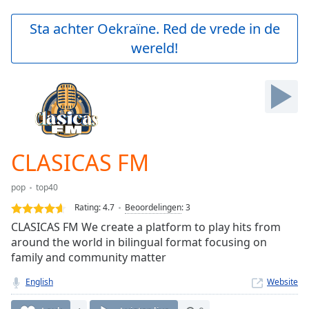
loading.
Play
Sta achter Oekraïne. Red de vrede in de
Video
wereld!
Play
Skip
Backward
Skip
Forward
Mute
Current
Time
0:00
CLASICAS FM
/
Duration
-:-
pop
top40
Loaded
:
0.00%
Rating:
4.7
Beoordelingen
:
3
Stream
CLASICAS FM We create a platform to play hits from
Type
LIVE
around the world in bilingual format focusing on
Seek to
family and community matter
live,
currently
English
Website
behind
live
LIVE