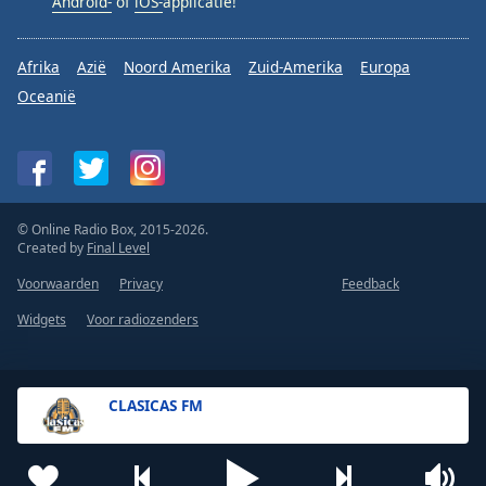
Android-
of
iOS-
applicatie!
Afrika
Azië
Noord Amerika
Zuid-Amerika
Europa
Oceanië
© Online Radio Box, 2015-2026.
Created by
Final Level
Voorwaarden
Privacy
Feedback
Widgets
Voor radiozenders
CLASICAS FM