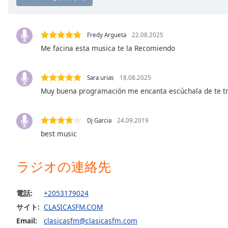
Chapters
Chapters
Fredy Argueta
22.08.2025
Descriptions
Me facina esta musica te la Recomiendo
descriptions
off
,
Sara urias
18.08.2025
selected
Muy buena programación me encanta escúchala de te 
Subtitles
Dj Garcia
24.09.2019
subtitles
settings
,
best music
opens
subtitles
ラジオの連絡先
settings
dialog
subtitles
電話:
+2053179024
off
,
サイト:
CLASICASFM.COM
selected
Email:
clasicasfm@clasicasfm.com