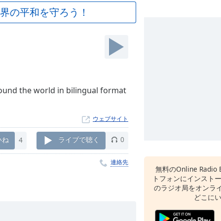
界の平和を守ろう！
ound the world in bilingual format
ウェブサイト
いね
4
ライブで聴く
0
連絡先
無料のOnline Radio 
トフォンにインスト
のラジオ局をオンライ
どこに