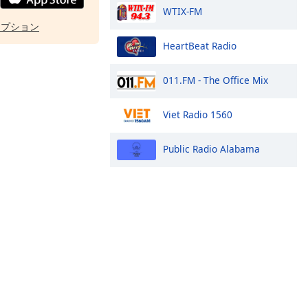
WTIX-FM
オプション
HeartBeat Radio
011.FM - The Office Mix
Viet Radio 1560
Public Radio Alabama