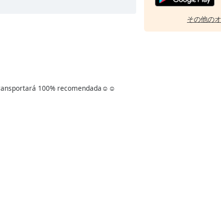
その他の
transportará 100% recomendada☺️☺️