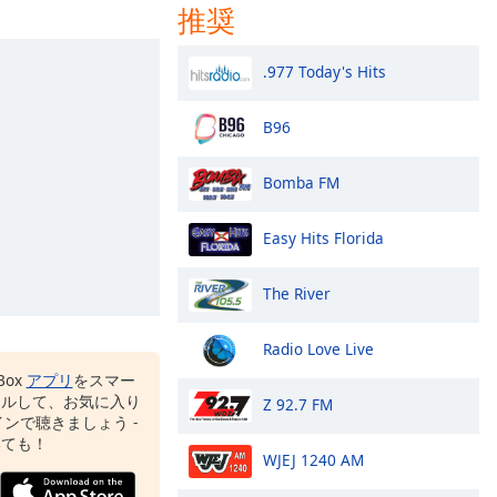
推奨
.977 Today's Hits
B96
Bomba FM
Easy Hits Florida
The River
Radio Love Live
Box
アプリ
をスマー
ールして、お気に入り
Z 92.7 FM
ンで聴きましょう -
いても！
WJEJ 1240 AM