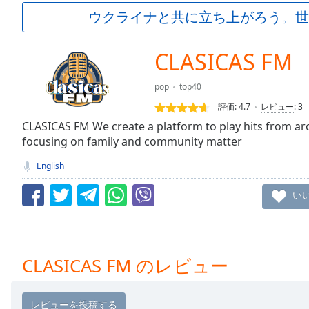
Current
ウクライナと共に立ち上がろう。世
Time
0:00
/
Duration
-:-
CLASICAS FM
Loaded
:
0.00%
pop
top40
0:00
評価:
4.7
レビュー
:
3
Stream
Type
CLASICAS FM We create a platform to play hits from ar
LIVE
focusing on family and community matter
Seek to
live,
currently
English
behind
live
LIVE
い
Remaining
Time
-
-:-
1x
CLASICAS FM のレビュー
Playback
Rate