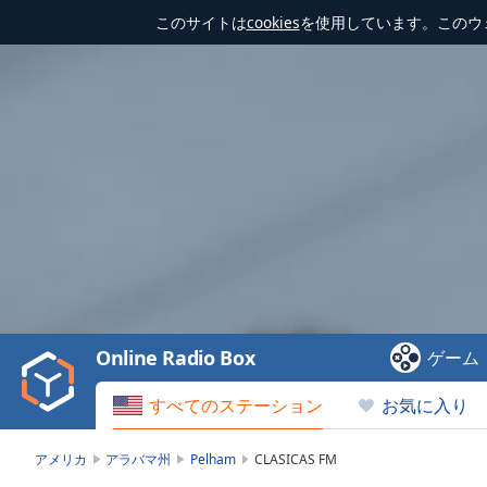
このサイトは
cookies
を使用しています。このウ
Video
Player
is
loading.
Play
Video
Online Radio Box
ゲーム
Play
Skip
すべてのステーション
お気に入り
Backward
Skip
Forward
アメリカ
アラバマ州
Pelham
CLASICAS FM
Mute