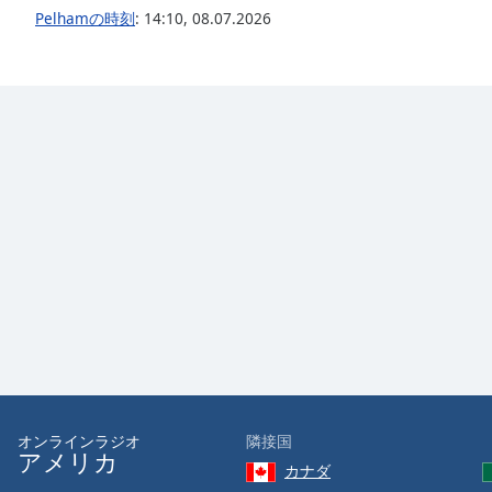
Audio
Pelhamの時刻
:
14:10
,
08.07.2026
Track
Picture-
in-
Picture
Fullscreen
This
is
a
modal
window.
Beginning
of
dialog
window.
Escape
will
オンラインラジオ
隣接国
cancel
アメリカ
and
カナダ
close