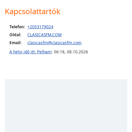
opens
subtitles
Kapcsolattartók
settings
dialog
subtitles
Telefon:
+2053179024
off
,
Oldal:
CLASICASFM.COM
selected
Email:
clasicasfm@clasicasfm.com
Audio
A helyi idő itt: Pelham
:
06:18
,
08.10.2026
Track
Picture-
in-
Picture
Fullscreen
This
is
a
modal
window.
Beginning