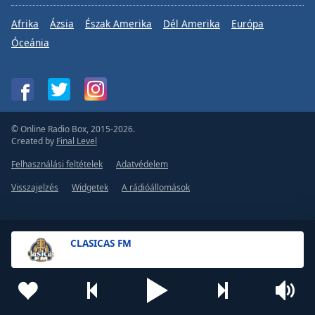
Afrika
Ázsia
Észak Amerika
Dél Amerika
Európa
Óceánia
© Online Radio Box, 2015-2026.
Created by
Final Level
Felhasználási feltételek
Adatvédelem
Visszajelzés
Widgetek
A rádióállomások
CLASICAS FM