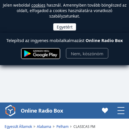
Jelen weboldal
cookies
használ. Amennyiben tovább böngészed az
oldalt, elfogadod a cookies használatára vonatkozó
szabályzatunkat.
Telepítsd az ingyenes mobilalkalmazást
Online Radio Box
Nem, köszönöm
Online Radio Box
Video
Player
is
Egyesült Államok
Alabama
Pelham
CLASICAS FM