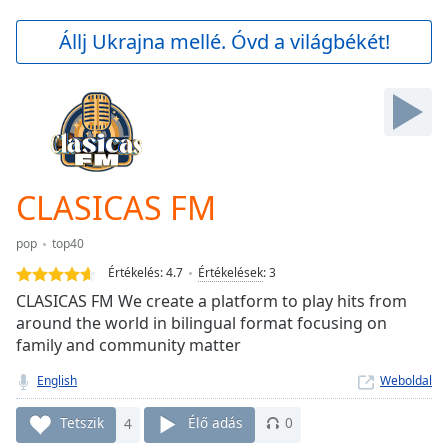
loading.
Play
Állj Ukrajna mellé. Óvd a világbékét!
Video
Play
Skip
Backward
Skip
Forward
Mute
Current
CLASICAS FM
Time
0:00
/
pop
top40
Duration
-:-
Értékelés:
4.7
Értékelések
:
3
Loaded
:
CLASICAS FM We create a platform to play hits from
0.00%
around the world in bilingual format focusing on
Stream
family and community matter
Type
LIVE
Seek to
English
Weboldal
live,
currently
behind
Tetszik
4
Élő adás
0
live
LIVE