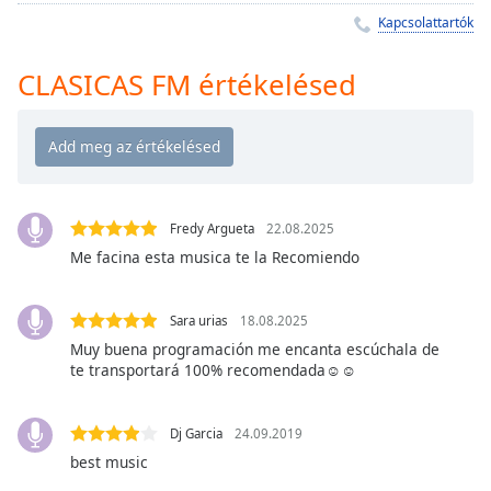
Remaining
Kapcsolattartók
Time
-
-:-
CLASICAS FM értékelésed
1x
Playback
Rate
Chapters
Chapters
Fredy Argueta
22.08.2025
Me facina esta musica te la Recomiendo
Descriptions
descriptions
Sara urias
18.08.2025
off
,
Muy buena programación me encanta escúchala de
selected
te transportará 100% recomendada☺️☺️
Subtitles
Dj Garcia
24.09.2019
subtitles
best music
settings
,