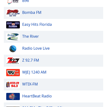
B96
Opacity
Bomba FM
Easy Hits Florida
Caption
Area
Background
The River
Color
Radio Love Live
Opacity
Z 92.7 FM
Font
WJEJ 1240 AM
Size
WTIX-FM
Text
Edge
HeartBeat Radio
Style