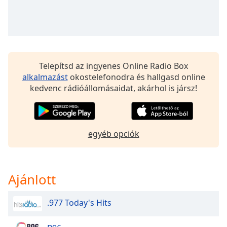
of
dialog
window.
Escape
will
cancel
Telepítsd az ingyenes Online Radio Box
and
alkalmazást
okostelefonodra és hallgasd online
close
kedvenc rádióállomásaidat, akárhol is jársz!
the
window.
Text
egyéb opciók
Color
Opacity
Ajánlott
Text
.977 Today's Hits
Background
Color