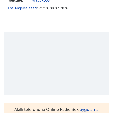
opens
Youtube:
@955KLOS
subtitles
Los Angeles saati
:
21:10
,
08.07.2026
settings
dialog
subtitles
off
,
selected
Audio
Track
Picture-
in-
Picture
Fullscreen
This
is
a
modal
window.
Akıllı telefonuna Online Radio Box
uygulama
Beginning