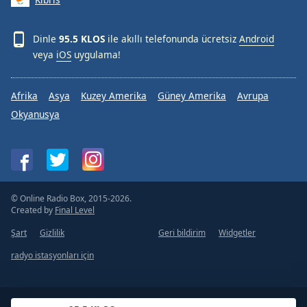
Dinle
95.5 KLOS
ile akıllı telefonunda ücretsiz
Android
veya
iOS
uygulama!
Afrika
Asya
Kuzey Amerika
Güney Amerika
Avrupa
Okyanusya
© Online Radio Box, 2015-2026.
Created by
Final Level
Şart
Gizlilik
Geri bildirim
Widgetler
radyo istasyonları için