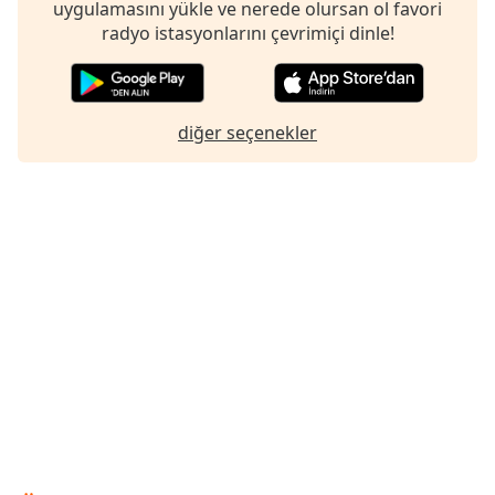
uygulamasını yükle ve nerede olursan ol favori
of
radyo istasyonlarını çevrimiçi dinle!
dialog
window.
Escape
will
cancel
diğer seçenekler
and
close
the
window.
Text
Color
Opacity
Text
Background
Color