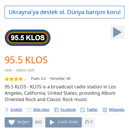
loading.
Play
Ukrayna'ya destek ol. Dünya barışını koru!
Video
Play
Skip
Backward
Skip
Forward
Mute
Current
95.5 KLOS
Time
0:00
/
rock
classic rock
Duration
-:-
Puan:
4.2
Yorumlar
:
40
Loaded
:
95.5 KLOS - KLOS is a broadcast radio station in Los
0.00%
Angeles, California, United States, providing Album
Stream
Oriented Rock and Classic Rock music.
Type
LIVE
Seek to
English
Web sitesi
live,
currently
behind
Beğen
800
Canlı Dinle
0
live
LIVE