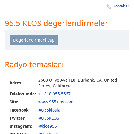
Remaining
Kontaklar
Time
-
-:-
95.5 KLOS değerlendirmeler
1x
Playback
Rate
Chapters
Chapters
Radyo temasları
Descriptions
2600 Olive Ave FL8, Burbank, CA, United
Adresi:
descriptions
States, California
off
,
Telefonunda:
+1 818-955-5567
selected
Site:
www.955klos.com
Facebook:
@955klosla
Subtitles
Twitter:
@955KLOS
subtitles
Instagram:
@klos955
settings
,