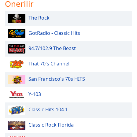
Önerilir
Opacity
The Rock
Caption
GotRadio - Classic Hits
Area
Background
94.7/102.9 The Beast
Color
That 70's Channel
Opacity
San Francisco's 70s HITS
Font
Size
Y-103
Classic Hits 104.1
Text
Edge
Classic Rock Florida
Style