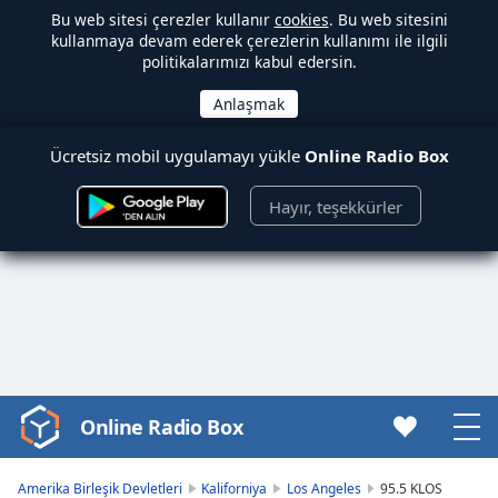
Bu web sitesi çerezler kullanır
cookies
. Bu web sitesini
kullanmaya devam ederek çerezlerin kullanımı ile ilgili
politikalarımızı kabul edersin.
Ücretsiz mobil uygulamayı yükle
Online Radio Box
Hayır, teşekkürler
Online Radio Box
Video
Player
is
Amerika Birleşik Devletleri
Kaliforniya
Los Angeles
95.5 KLOS