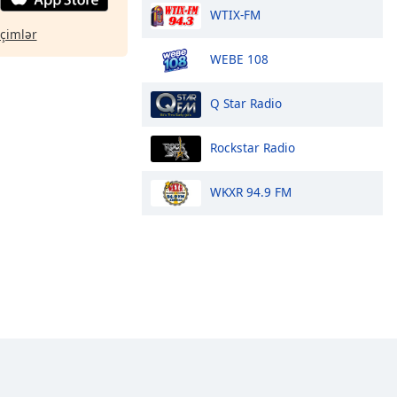
WTIX-FM
eçimlər
WEBE 108
Q Star Radio
Rockstar Radio
WKXR 94.9 FM