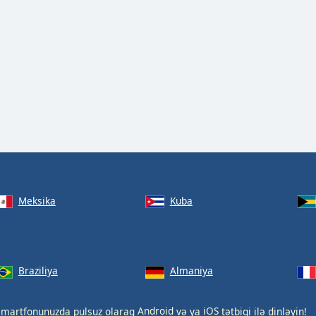
Meksika
Kuba
Braziliya
Almaniya
 smartfonunuzda pulsuz olaraq
Android
və ya
iOS
tətbiqi ilə dinləyin!