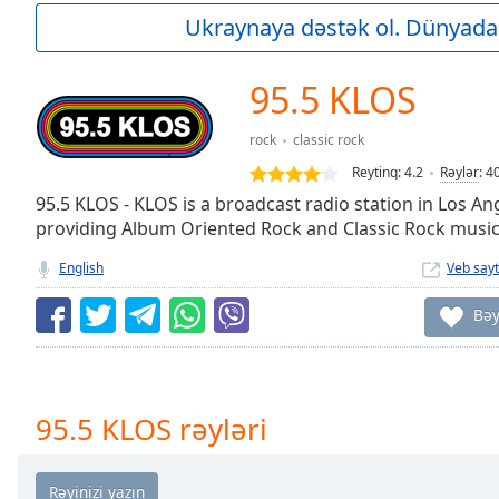
Current
Ukraynaya dəstək ol. Dünyada
Time
0:00
/
Duration
-:-
95.5 KLOS
Loaded
:
0.00%
rock
classic rock
0:00
Reytinq:
4.2
Rəylər
:
4
Stream
Type
95.5 KLOS - KLOS is a broadcast radio station in Los Ang
LIVE
providing Album Oriented Rock and Classic Rock music
Seek to
live,
currently
English
Veb sayt
behind
live
LIVE
Bə
Remaining
Time
-
-:-
1x
95.5 KLOS rəyləri
Playback
Rate