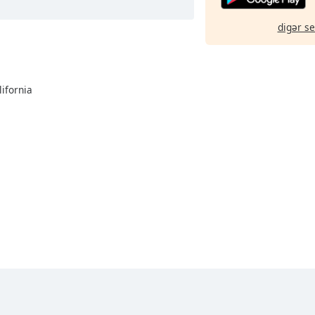
digər s
lifornia