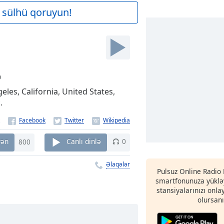
 sülhü qoruyun!
0
eles, California, United States,
.
yən
800
Canlı dinlə
0
Əlaqələr
Pulsuz Online Radio
smartfonunuza yükləy
stansiyalarınızı onla
olursanı