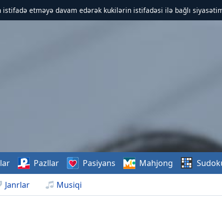
 istifadə etməyə davam edərək kukilərin istifadəsi ilə bağlı siyasətim
lar
Pazllar
Pasiyans
Mahjong
Sudok
Janrlar
Musiqi