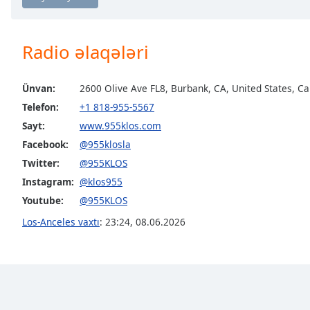
Chapters
Chapters
Radio əlaqələri
Descriptions
descriptions
Ünvan:
2600 Olive Ave FL8, Burbank, CA, United States, Ca
off
,
Telefon:
+1 818-955-5567
selected
Sayt:
www.955klos.com
Subtitles
Facebook:
@955klosla
Twitter:
@955KLOS
subtitles
settings
,
Instagram:
@klos955
opens
Youtube:
@955KLOS
subtitles
Los-Anceles vaxtı
:
23:24
,
08.06.2026
settings
dialog
subtitles
off
,
selected