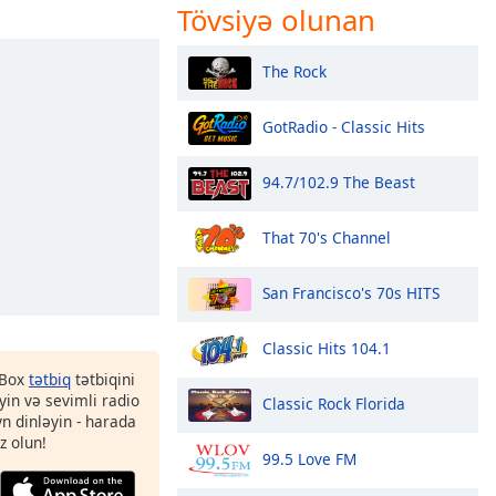
Tövsiyə olunan
The Rock
GotRadio - Classic Hits
94.7/102.9 The Beast
That 70's Channel
San Francisco's 70s HITS
Classic Hits 104.1
 Box
tətbiq
tətbiqini
in və sevimli radio
Classic Rock Florida
yn dinləyin - harada
z olun!
99.5 Love FM