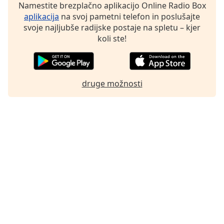
of
Namestite brezplačno aplikacijo Online Radio Box
dialog
aplikacija
na svoj pametni telefon in poslušajte
window.
svoje najljubše radijske postaje na spletu – kjer
Escape
koli ste!
will
cancel
and
close
druge možnosti
the
window.
Text
Color
Opacity
Text
Background
Color