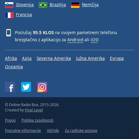
Slovenija
Brazilija
Nemčija
Francija
Poslušaj
95.5 KLOS
na svojem pametnem telefonu
brezplačno z aplikacijo za
Android
ali
iOS
!
Afrika
Azija
Severna Amerika
Južna Amerika
Evropa
Oceanija
© Online Radio Box, 2015-2026.
Created by
Final Level
Pogoji
Politika zasebnosti
Povratne informacije
Vtičniki
Za radijske postaje