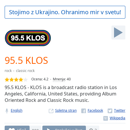
loading.
Play
Stojimo z Ukrajino. Ohranimo mir v svetu!
Video
Play
Skip
Backward
Skip
Forward
Mute
Current
95.5 KLOS
Time
0:00
/
rock
classic rock
Duration
-:-
Ocena:
4.2
Mnenja
:
40
Loaded
:
95.5 KLOS - KLOS is a broadcast radio station in Los
0.00%
Angeles, California, United States, providing Album
Stream
Oriented Rock and Classic Rock music.
Type
LIVE
Seek to
English
Spletna stran
live,
currently
behind
live
LIVE