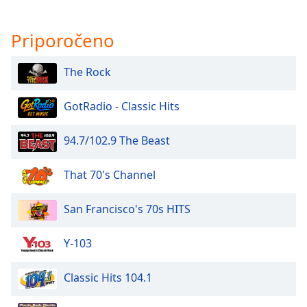
Opacity
Priporočeno
Caption
The Rock
Area
Background
GotRadio - Classic Hits
Color
94.7/102.9 The Beast
Opacity
That 70's Channel
Font
San Francisco's 70s HITS
Size
Y-103
Text
Edge
Classic Hits 104.1
Style