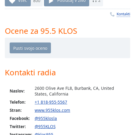
Všeč
800
Poslušaj v živo
2
Remaining
Time
-
-:-
Kontakti
1x
Ocene za 95.5 KLOS
Playback
Rate
Chapters
Chapters
Kontakti radia
Descriptions
descriptions
2600 Olive Ave FL8, Burbank, CA, United
Naslov:
off
,
States, California
selected
Telefon:
+1 818-955-5567
Stran:
www.955klos.com
Subtitles
Facebook:
@955klosla
subtitles
Twitter:
@955KLOS
settings
,
Instagram:
@klos955