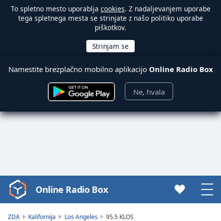
To spletno mesto uporablja
cookies
. Z nadaljevanjem uporabe
tega spletnega mesta se strinjate z našo politiko uporabe
piškotkov.
Namestite brezplačno mobilno aplikacijo
Online Radio Box
Ne, hvala
Online Radio Box
Video
Player
is
ZDA
Kalifornija
Los Angeles
95.5 KLOS