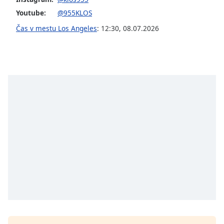
opens
subtitles
Youtube:
@955KLOS
settings
Čas v mestu Los Angeles
:
12:30
,
08.07.2026
dialog
subtitles
off
,
selected
Audio
Track
Picture-
in-
Picture
Fullscreen
This
is
a
modal
window.
Beginning