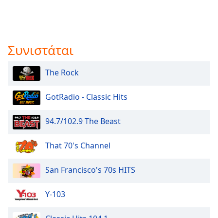
Color
Opacity
Συνιστάται
Caption
Area
The Rock
Background
Color
GotRadio - Classic Hits
Opacity
94.7/102.9 The Beast
That 70's Channel
Font
Size
San Francisco's 70s HITS
Text
Y-103
Edge
Style