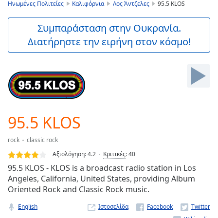
is
Ηνωμένες Πολιτείες
Καλιφόρνια
Λος Άντζελες
95.5 KLOS
loading.
Play
Συμπαράσταση στην Ουκρανία.
Video
Διατήρηστε την ειρήνη στον κόσμο!
Play
Skip
Backward
Skip
Forward
Mute
Current
Time
0:00
95.5 KLOS
/
Duration
-:-
rock
classic rock
Loaded
:
0.00%
Αξιολόγηση:
4.2
Κριτικές
:
40
Stream
95.5 KLOS - KLOS is a broadcast radio station in Los
Type
LIVE
Angeles, California, United States, providing Album
Seek to
Oriented Rock and Classic Rock music.
live,
currently
English
Ιστοσελίδα
behind
live
LIVE