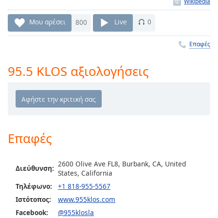
Remaining
Time
-
Μου αρέσει
800
Live
0
-:-
Επαφές
1x
Playback
95.5 KLOS αξιολογήσεις
Rate
Chapters
Chapters
Descriptions
Επαφές
descriptions
off
,
2600 Olive Ave FL8, Burbank, CA, United
selected
Διεύθυνση:
States, California
Τηλέφωνο:
+1 818-955-5567
Subtitles
Ιστότοπος:
www.955klos.com
subtitles
Facebook:
@955klosla
settings
,