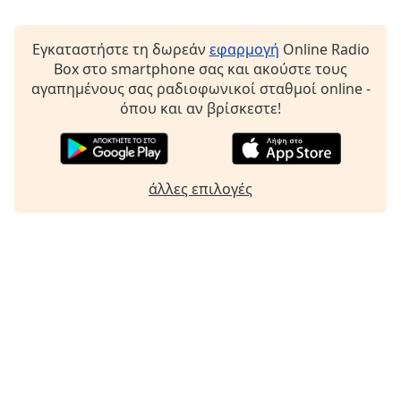
Beginning
of
dialog
Εγκαταστήστε τη δωρεάν
εφαρμογή
Online Radio
window.
Box στο smartphone σας και ακούστε τους
Escape
αγαπημένους σας ραδιοφωνικοί σταθμοί online -
will
όπου και αν βρίσκεστε!
cancel
and
close
the
άλλες επιλογές
window.
Text
Color
Opacity
Text
Background