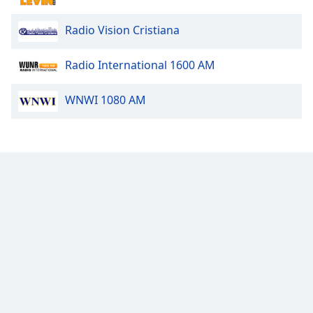
Font
Radio Vision Cristiana
Family
Radio International 1600 AM
Reset
Done
WNWI 1080 AM
Close
Modal
Dialog
End
of
dialog
window.