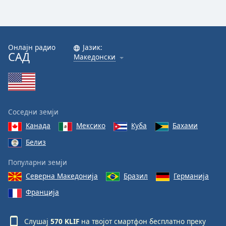
Онлајн радио
Јазик:
САД
Македонски
Соседни земји
Канада
Мексико
Куба
Бахами
Белиз
Популарни земји
Северна Македонија
Бразил
Германија
Франција
Слушај
570 KLIF
на твојот смартфон бесплатно преку