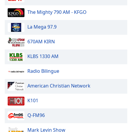
Color
The Mighty 790 AM - KFGO
Opacity
La Mega 97.9
Caption
Area
670AM KIRN
Background
Color
KLBS 1330 AM
Radio Bilingue
Opacity
American Christian Network
Font
Size
K101
Text
Q-FM96
Edge
Style
Mark Levin Show