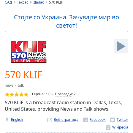
is
САД
Тексас
Далас
570 KLIF
loading.
Play
Стојте со Украина. Зачувајте мир во
Video
светот!
Play
Skip
Backward
Skip
Forward
Mute
Current
Time
0:00
570 KLIF
/
Duration
-:-
news
talk
Loaded
:
0.00%
Оцена:
5.0
Прегледи
:
2
Stream
570 KLIF is a broadcast radio station in Dallas, Texas,
Type
LIVE
United States, providing News and Talk shows.
Seek to
live,
English
Веб-страница
currently
behind
live
LIVE