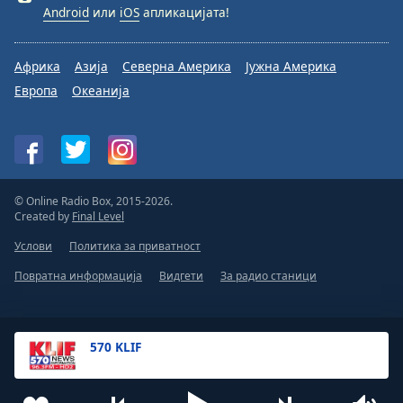
Android
или
iOS
апликацијата!
Африка
Азија
Северна Америка
Јужна Америка
Европа
Океанија
© Online Radio Box, 2015-2026.
Created by
Final Level
Услови
Политика за приватност
Повратна информација
Видгети
За радио станици
570 KLIF