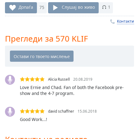
Remaining
Допаѓа
75
Слушај во живо
1
Time
-
-:-
Контакти
1x
Прегледи за 570 KLIF
Playback
Rate
Chapters
Chapters
Alicia Russell
20.08.2019
Descriptions
Love Ernie and Chad. Fan of both the Facebook pre-
descriptions
show and the 4-7 program.
off
,
selected
david schaffner
15.06.2018
Subtitles
Good Work...!
subtitles
settings
,