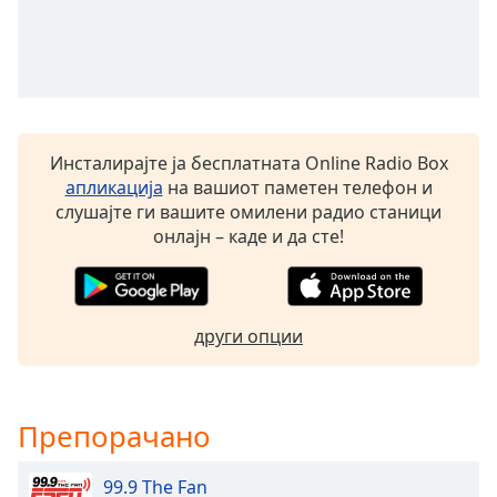
Beginning
of
dialog
window.
Escape
will
cancel
Инсталирајте ја бесплатната Online Radio Box
and
апликација
на вашиот паметен телефон и
close
слушајте ги вашите омилени радио станици
the
онлајн – каде и да сте!
window.
Text
Color
други опции
Opacity
Препорачано
Text
Background
99.9 The Fan