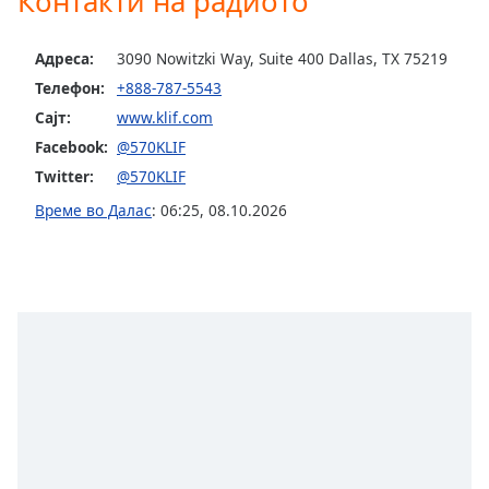
Контакти на радиото
opens
subtitles
Адреса:
3090 Nowitzki Way, Suite 400 Dallas, TX 75219
settings
dialog
Телефон:
+888-787-5543
subtitles
Сајт:
www.klif.com
off
,
Facebook:
@570KLIF
selected
Twitter:
@570KLIF
Audio
Време во Далас
:
06:25
,
08.10.2026
Track
Picture-
in-
Picture
Fullscreen
This
is
a
modal
window.