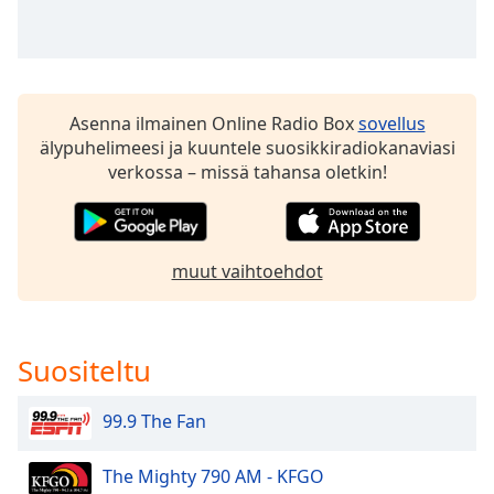
dialog
window.
Escape
will
cancel
Asenna ilmainen Online Radio Box
sovellus
and
älypuhelimeesi ja kuuntele suosikkiradiokanaviasi
close
verkossa – missä tahansa oletkin!
the
window.
Text
muut vaihtoehdot
Color
Opacity
Suositeltu
Text
99.9 The Fan
Background
Color
The Mighty 790 AM - KFGO