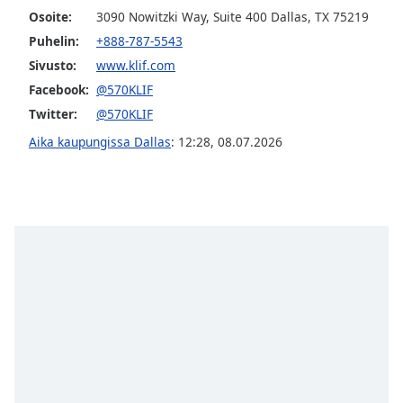
subtitles
Osoite:
3090 Nowitzki Way, Suite 400 Dallas, TX 75219
settings
dialog
Puhelin:
+888-787-5543
subtitles
Sivusto:
www.klif.com
off
,
Facebook:
@570KLIF
selected
Twitter:
@570KLIF
Audio
Aika kaupungissa Dallas
:
12:28
,
08.07.2026
Track
Picture-
in-
Picture
Fullscreen
This
is
a
modal
window.
Beginning
of