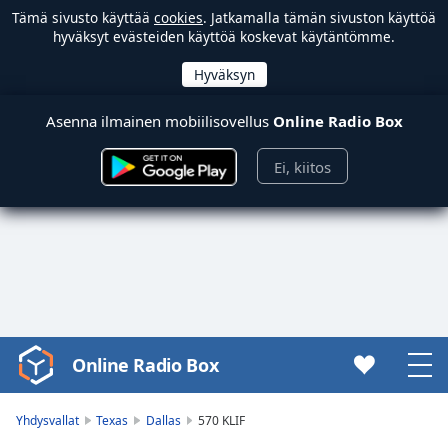
Tämä sivusto käyttää
cookies
. Jatkamalla tämän sivuston käyttöä
hyväksyt evästeiden käyttöä koskevat käytäntömme.
Asenna ilmainen mobiilisovellus
Online Radio Box
Ei, kiitos
Online Radio Box
Video
Player
is
Yhdysvallat
Texas
Dallas
570 KLIF
loading.