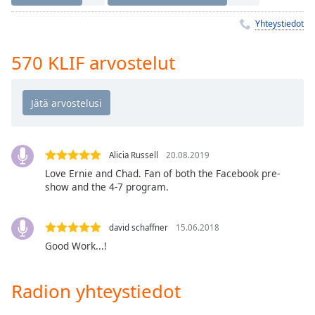
Time
-
-:-
Yhteystiedot
1x
570 KLIF arvostelut
Playback
Rate
Chapters
Chapters
Alicia Russell
20.08.2019
Descriptions
Love Ernie and Chad. Fan of both the Facebook pre-
descriptions
show and the 4-7 program.
off
,
selected
david schaffner
15.06.2018
Subtitles
Good Work...!
subtitles
settings
,
Radion yhteystiedot
opens