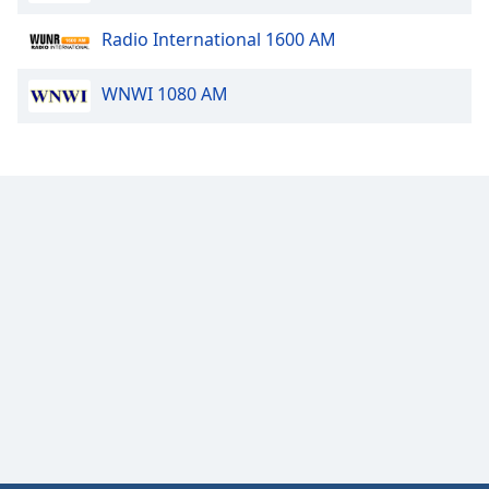
Family
Radio International 1600 AM
Reset
WNWI 1080 AM
Done
Close
Modal
Dialog
End
of
dialog
window.