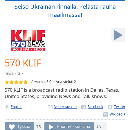
Play
Seiso Ukrainan rinnalla. Pelasta rauha
Video
maailmassa!
Play
Skip
Backward
Skip
Forward
Mute
Current
Time
0:00
570 KLIF
/
Duration
-:-
news
talk
Loaded
:
0.00%
Arviointi:
5.0
Arvostelut
:
2
Stream
570 KLIF is a broadcast radio station in Dallas, Texas,
Type
LIVE
United States, providing News and Talk shows.
Seek to
live,
English
Verkkosivusto
currently
behind
live
LIVE
Remaining
Tykkää
75
Kuuntele suorana
2