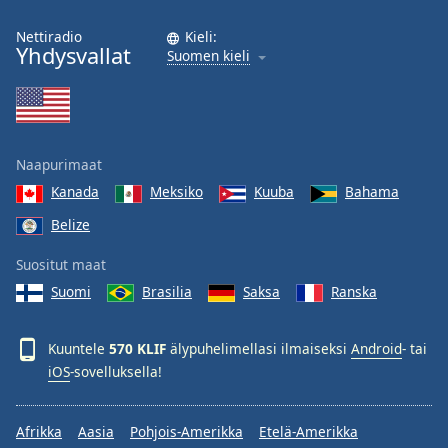
Nettiradio
Kieli:
Yhdysvallat
Suomen kieli
Naapurimaat
Kanada
Meksiko
Kuuba
Bahama
Belize
Suositut maat
Suomi
Brasilia
Saksa
Ranska
Kuuntele
570 KLIF
älypuhelimellasi ilmaiseksi
Android
- tai
iOS
-sovelluksella!
Afrikka
Aasia
Pohjois-Amerikka
Etelä-Amerikka