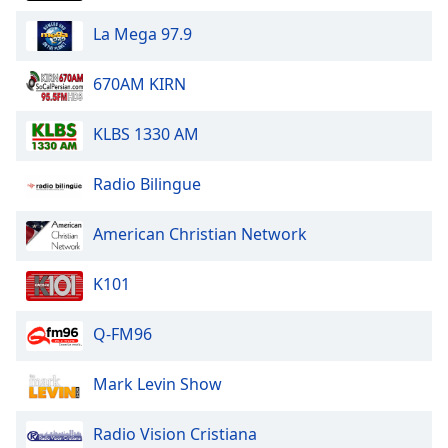
Opacity
La Mega 97.9
Caption
670AM KIRN
Area
Background
KLBS 1330 AM
Color
Radio Bilingue
Opacity
American Christian Network
Font
K101
Size
Q-FM96
Text
Edge
Mark Levin Show
Style
Radio Vision Cristiana
Font