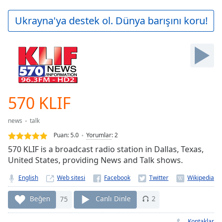
loading.
Play
Ukrayna'ya destek ol. Dünya barışını koru!
Video
Play
Skip
Backward
Skip
Forward
Mute
Current
570 KLIF
Time
0:00
/
news
talk
Duration
-:-
Puan:
5.0
Yorumlar
:
2
Loaded
:
570 KLIF is a broadcast radio station in Dallas, Texas,
0.00%
United States, providing News and Talk shows.
Stream
Type
LIVE
English
Web sitesi
Seek to
live,
Beğen
75
Canlı Dinle
2
currently
behind
live
LIVE
Kontaklar