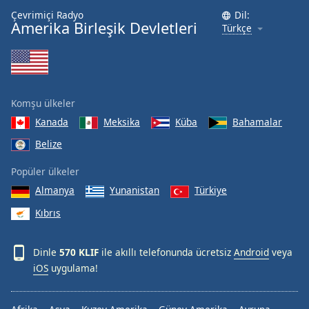
Çevrimiçi Radyo
Dil:
Amerika Birleşik Devletleri
Türkçe
Komşu ülkeler
Kanada
Meksika
Küba
Bahamalar
Belize
Popüler ülkeler
Almanya
Yunanistan
Türkiye
Kıbrıs
Dinle
570 KLIF
ile akıllı telefonunda ücretsiz
Android
veya
iOS
uygulama!