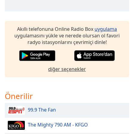
of
dialog
window.
Escape
will
Akıllı telefonuna Online Radio Box
uygulama
cancel
uygulamasını yükle ve nerede olursan ol favori
and
radyo istasyonlarını çevrimiçi dinle!
close
the
window.
diğer seçenekler
Text
Color
Önerilir
Opacity
99.9 The Fan
Text
Background
The Mighty 790 AM - KFGO
Color