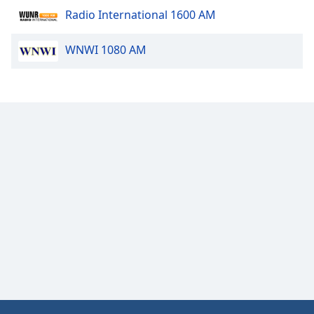
Font
Radio International 1600 AM
Family
WNWI 1080 AM
Reset
Done
Close
Modal
Dialog
End
of
dialog
window.