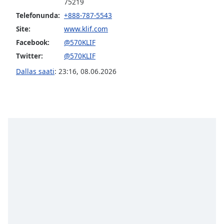
opens
75219
subtitles
Telefonunda:
+888-787-5543
settings
Site:
www.klif.com
dialog
Facebook:
@570KLIF
subtitles
off
,
Twitter:
@570KLIF
selected
Dallas saati
:
23:16
,
08.06.2026
Audio
Track
Picture-
in-
Picture
Fullscreen
This
is
a
modal
window.
Beginning