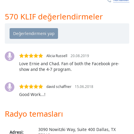
Remaining
Time
-
-:-
570 KLIF değerlendirmeler
1x
Playback
Rate
Chapters
Alicia Russell
20.08.2019
Chapters
Love Ernie and Chad. Fan of both the Facebook pre-
show and the 4-7 program.
Descriptions
descriptions
david schaffner
15.06.2018
off
,
Good Work...!
selected
Subtitles
Radyo temasları
subtitles
settings
,
3090 Nowitzki Way, Suite 400 Dallas, TX
Adresi: