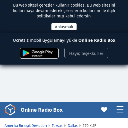
Bu web sitesi çerezler kullanır
cookies
. Bu web sitesini
kullanmaya devam ederek çerezlerin kullanımı ile ilgili
politikalarımızı kabul edersin.
Ücretsiz mobil uygulamayı yükle
Online Radio Box
Hayır, teşekkürler
Online Radio Box
Video
Player
is
Amerika Birleşik Devletleri
Teksas
Dallas
570 KLIF