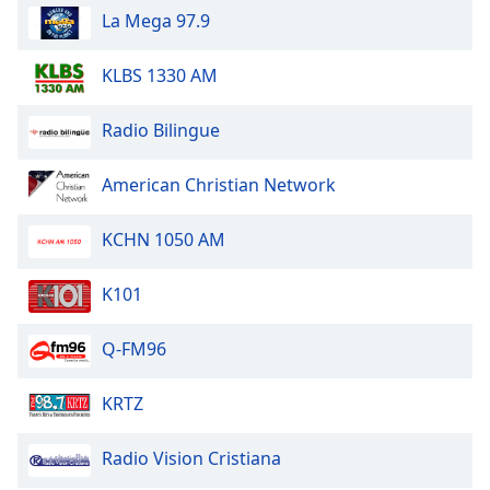
La Mega 97.9
Opacity
KLBS 1330 AM
Caption
Radio Bilingue
Area
Background
Color
American Christian Network
KCHN 1050 AM
Opacity
K101
Font
Size
Q-FM96
Text
KRTZ
Edge
Style
Radio Vision Cristiana