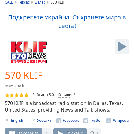
is
САЩ
Тексас
Далас
570 KLIF
loading.
Play
Подкрепете Украйна. Съхранете мира в
Video
света!
Play
Skip
Backward
Skip
Forward
Mute
Current
Time
0:00
570 KLIF
/
Duration
-:-
news
talk
Loaded
:
0.00%
Рейтинг:
5.0
Отзиви
:
2
Stream
570 KLIF is a broadcast radio station in Dallas, Texas,
Type
LIVE
United States, providing News and Talk shows.
Seek to
live,
English
Уебсайт
currently
behind
Харесайте
75
Пускане
3
live
LIVE