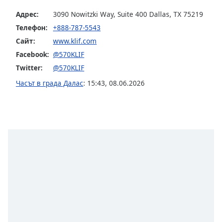
opens
Адрес:
3090 Nowitzki Way, Suite 400 Dallas, TX 75219
subtitles
Телефон:
+888-787-5543
settings
dialog
Сайт:
www.klif.com
subtitles
Facebook:
@570KLIF
off
,
Twitter:
@570KLIF
selected
Часът в града Далас
:
15:43
,
08.06.2026
Audio
Track
Picture-
in-
Picture
Fullscreen
This
is
a
modal
window.