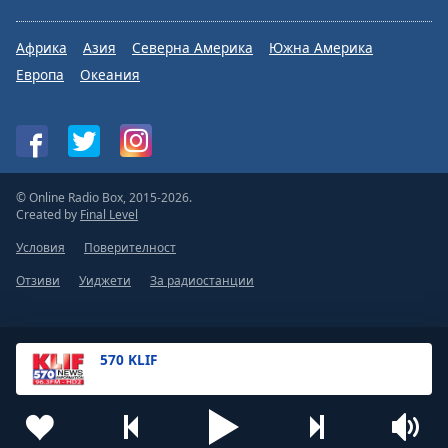
Африка
Азия
Северна Америка
Южна Америка
Европа
Океания
© Online Radio Box, 2015-2026.
Created by
Final Level
Условия
Поверителност
Отзиви
Уиджети
За радиостанции
570 KLIF