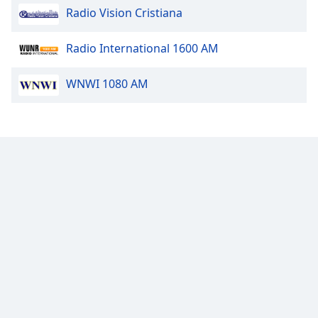
Radio Vision Cristiana
Font
Family
Radio International 1600 AM
WNWI 1080 AM
Reset
Done
Close
Modal
Dialog
End
of
dialog
window.