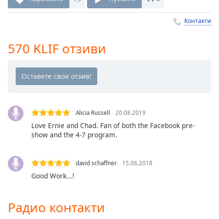
Remaining
Time
-
Контакти
-:-
570 KLIF отзиви
1x
Playback
Rate
Chapters
Chapters
Alicia Russell
20.08.2019
Love Ernie and Chad. Fan of both the Facebook pre-
Descriptions
show and the 4-7 program.
descriptions
off
,
david schaffner
15.06.2018
selected
Good Work...!
Subtitles
Радио контакти
subtitles
settings
,