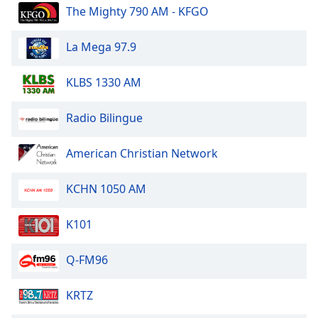
Color
The Mighty 790 AM - KFGO
Opacity
La Mega 97.9
KLBS 1330 AM
Caption
Area
Background
Radio Bilingue
Color
American Christian Network
Opacity
KCHN 1050 AM
Font
K101
Size
Q-FM96
Text
Edge
KRTZ
Style