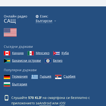
Онлайн радио
Език:
САЩ
Български
Съседни държави
Канада
Мексико
Куба
Бахамски острови
Белиз
Популярни държави
Германия
Гърция
Сърбия
България
Слушайте
570 KLIF
на смартфона си безплатно с
приложението за
Android
или
iOS
!