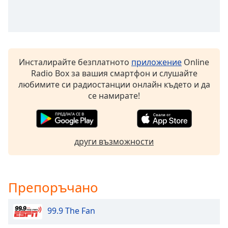
Beginning
of
dialog
window.
Escape
will
Инсталирайте безплатното
приложение
Online
cancel
Radio Box за вашия смартфон и слушайте
and
любимите си радиостанции онлайн където и да
close
се намирате!
the
window.
Text
други възможности
Color
Opacity
Препоръчано
Text
99.9 The Fan
Background