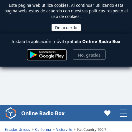
Esta página web utiliza
cookies
. Al continuar utilizando esta
página web, estás de acuerdo con nuestras políticas respecto al
uso de cookies.
Instala la aplicación móvil gratuita
Online Radio Box
No, gracias
Online Radio Box
Video
Player
is
Estados Unidos
California
Victorville
Kat Country 100.7