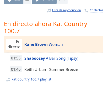
Remaining
Time
-
Lista de reproducción
Contactos
-:-
1x
En directo ahora Kat Country
Playback
100.7
Rate
Chapters
En
Kane Brown
Woman
directo
Chapters
01:55
Shaboozey
A Bar Song (Tipsy)
Descriptions
descriptions
01:46
Keith Urban - Summer Breeze
off
,
selected
Kat Country 100.7 playlist
Subtitles
subtitles
settings
,