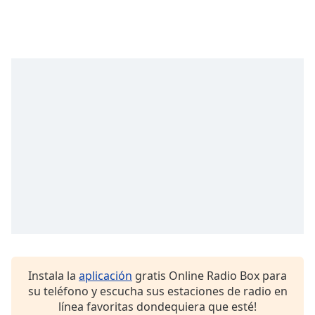
Font
Family
Reset
Done
Close
Modal
Dialog
End
of
dialog
window.
Instala la
aplicación
gratis Online Radio Box para
su teléfono y escucha sus estaciones de radio en
línea favoritas dondequiera que esté!