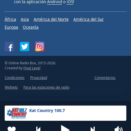
con la aplicación
Android
o
iOS
!
África
Asia
América del Norte
América del Sur
Europa
Oceanía
© Online Radio Box, 2015-2026.
Created by
Final Level
Condiciones
Privacidad
Comentarios
Widgets
Para las estaciones de radio
Kat Country 100.7