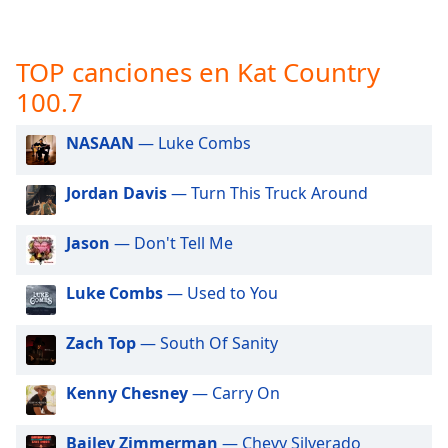
opens
subtitles
settings
TOP canciones en Kat Country
dialog
subtitles
100.7
off
,
selected
NASAAN
— Luke Combs
Audio
Track
Jordan Davis
— Turn This Truck Around
Picture-
Jason
— Don't Tell Me
in-
Picture
Fullscreen
Luke Combs
— Used to You
This
is
Zach Top
— South Of Sanity
a
modal
window.
Kenny Chesney
— Carry On
Beginning
Bailey Zimmerman
— Chevy Silverado