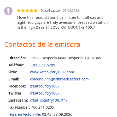
Deva Beautae
05.04.2022
Opacity
I love this radio station I can listen to it all day and
night. You guys are truly awesome, best radio station
Caption
in the high Desert I LOVE KAT COUNTRY 100.7
Area
Background
Contactos de la emisora
Color
Dirección:
11920 Hesperia Road Hesperia, CA 92345
Opacity
Teléfono:
+760.951.5285
Sitio:
www.katcountry1007.com
Font
Email:
coleenquinn@edbroadcasters.com
Size
Facebook:
@katcountry1007
Twitter:
@katcountry1007
Text
Instagram:
@kat_country100.7fm
Edge
Style
Fax Number: 760.241.0205
Hora en Victorville
:
03:43
,
08.09.2026