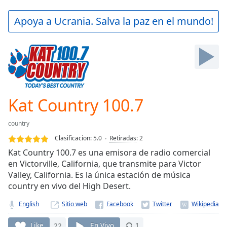
loading.
Play
Apoya a Ucrania. Salva la paz en el mundo!
Video
Play
Skip
Backward
Skip
Forward
Mute
Current
Kat Country 100.7
Time
0:00
/
country
Duration
-:-
Clasificacion:
5.0
Retiradas
:
2
Loaded
:
Kat Country 100.7 es una emisora de radio comercial
0.00%
en Victorville, California, que transmite para Victor
Stream
Valley, California. Es la única estación de música
Type
LIVE
country en vivo del High Desert.
Seek to
live,
currently
English
Sitio web
behind
live
LIVE
Like
22
En Vivo
1