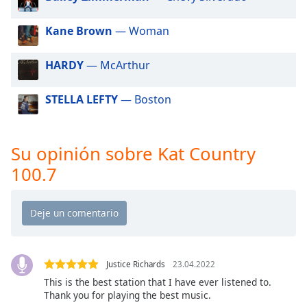
of
dialog
Kane Brown
— Woman
window.
Escape
HARDY
— McArthur
will
cancel
and
STELLA LEFTY
— Boston
close
the
window.
Su opinión sobre Kat Country
100.7
Text
Color
Opacity
Justice Richards
23.04.2022
Text
Background
This is the best station that I have ever listened to.
Thank you for playing the best music.
Color