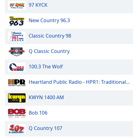
97 KYCK
New Country 96.3
Classic Country 98
Q Classic Country
100.3 The Wolf
Heartland Public Radio - HPR1: Traditional Classic Country
KWYN 1400 AM
Bob 106
Q Country 107