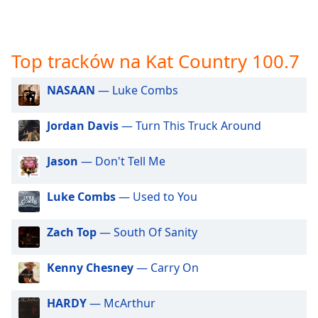
opens
subtitles
settings
Top tracków na Kat Country 100.7
dialog
subtitles
off
,
NASAAN
— Luke Combs
selected
Jordan Davis
— Turn This Truck Around
Audio
Track
Jason
— Don't Tell Me
Picture-
in-
Picture
Luke Combs
— Used to You
Fullscreen
This
Zach Top
— South Of Sanity
is
a
Kenny Chesney
— Carry On
modal
window.
HARDY
— McArthur