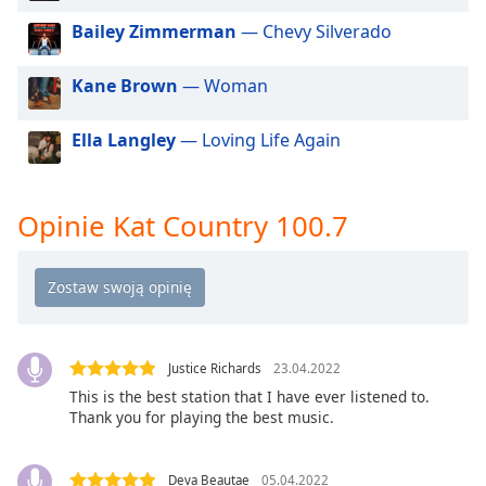
Beginning
of
Bailey Zimmerman
— Chevy Silverado
dialog
window.
Kane Brown
— Woman
Escape
will
Ella Langley
— Loving Life Again
cancel
and
close
the
Opinie Kat Country 100.7
window.
Text
Color
Justice Richards
23.04.2022
Opacity
This is the best station that I have ever listened to.
Thank you for playing the best music.
Text
Background
Deva Beautae
05.04.2022