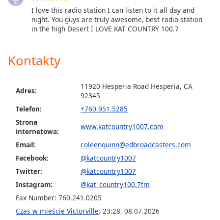
Color
I love this radio station I can listen to it all day and
night. You guys are truly awesome, best radio station
in the high Desert I LOVE KAT COUNTRY 100.7
Opacity
Kontakty
Caption
Area
Background
11920 Hesperia Road Hesperia, CA
Color
Adres:
92345
Telefon:
+760.951.5285
Opacity
Strona
www.katcountry1007.com
internetowa:
Email:
coleenquinn@edbroadcasters.com
Font
Size
Facebook:
@katcountry1007
Twitter:
@katcountry1007
Instagram:
@kat_country100.7fm
Text
Edge
Fax Number: 760.241.0205
Style
Czas w mieście Victorville
:
23:28
,
08.07.2026