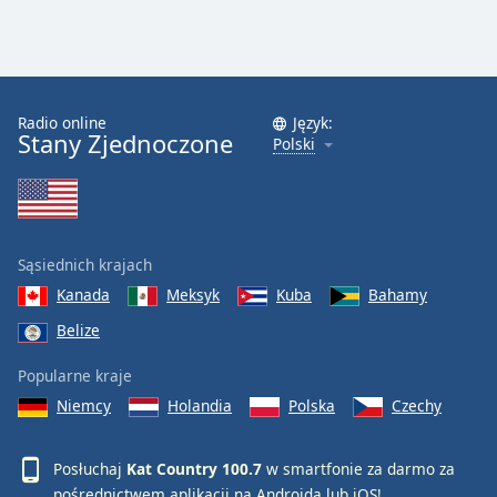
Radio online
Język:
Stany Zjednoczone
Polski
Sąsiednich krajach
Kanada
Meksyk
Kuba
Bahamy
Belize
Popularne kraje
Niemcy
Holandia
Polska
Czechy
Posłuchaj
Kat Country 100.7
w smartfonie za darmo za
pośrednictwem aplikacji na
Androida
lub
iOS
!