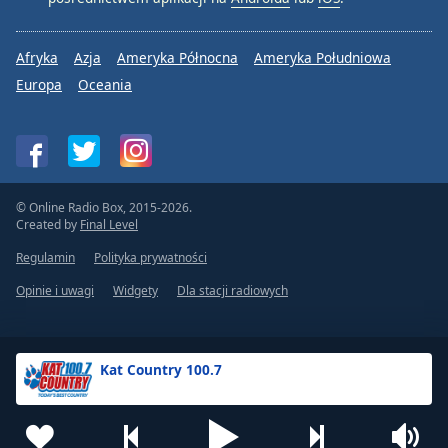
Afryka
Azja
Ameryka Północna
Ameryka Południowa
Europa
Oceania
© Online Radio Box, 2015-2026.
Created by
Final Level
Regulamin
Polityka prywatności
Opinie i uwagi
Widgety
Dla stacji radiowych
Kat Country 100.7