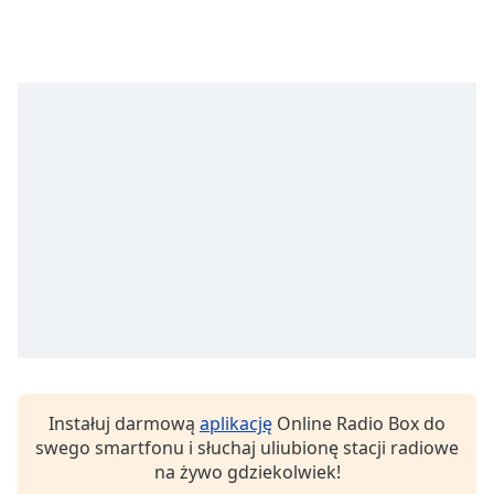
Font
Family
Reset
Done
Close
Modal
Dialog
End
of
dialog
window.
Instałuj darmową
aplikację
Online Radio Box do
swego smartfonu i słuchaj uliubionę stacji radiowe
na żywo gdziekolwiek!