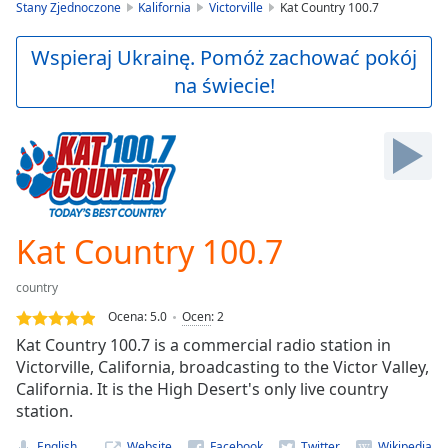
is
Stany Zjednoczone
Kalifornia
Victorville
Kat Country 100.7
loading.
Play
Wspieraj Ukrainę. Pomóż zachować pokój
Video
na świecie!
Play
Skip
Backward
Skip
Forward
Mute
Current
Time
0:00
Kat Country 100.7
/
Duration
-:-
country
Loaded
:
0.00%
Ocena:
5.0
Ocen
:
2
Stream
Kat Country 100.7 is a commercial radio station in
Type
LIVE
Victorville, California, broadcasting to the Victor Valley,
Seek to
California. It is the High Desert's only live country
live,
station.
currently
behind
live
LIVE
English
Website