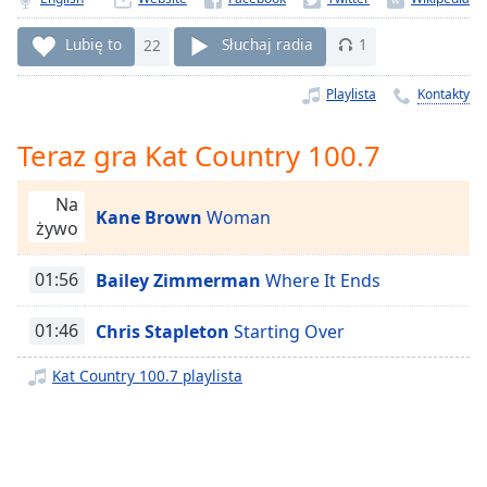
Remaining
Time
-
Lubię to
22
Słuchaj radia
1
-:-
Playlista
Kontakty
1x
Playback
Teraz gra Kat Country 100.7
Rate
Chapters
Na
Kane Brown
Woman
żywo
Chapters
01:56
Bailey Zimmerman
Where It Ends
Descriptions
descriptions
01:46
Chris Stapleton
Starting Over
off
,
selected
Kat Country 100.7 playlista
Subtitles
subtitles
settings
,