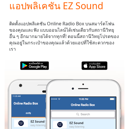
แอปพลิเคชัน EZ Sound
Play
Video
Play
Skip
ติดตั้งแอปพลิเคชัน Online Radio Box บนสมาร์ตโฟน
Backward
ของคุณและฟัง
แบบออนไลน์ได้เช่นเดียวกับสถานีวิทยุ
Skip
อื่น ๆ อีกมากมายได้จากทุกที่! ตอนนี้สถานีวิทยุโปรดของ
Forward
คุณอยู่ในกระเป๋าของคุณแล้วด้วยแอปที่ใช้สะดวกของ
Mute
เรา
Current
Time
0:00
/
Duration
-:-
Loaded
:
0.00%
Stream
Type
LIVE
Seek to
live,
currently
สหรัฐ
รายการโปรด
behind
live
LIVE
EZ Sound
EZ Sound
Remaining
easy listening
easy listening