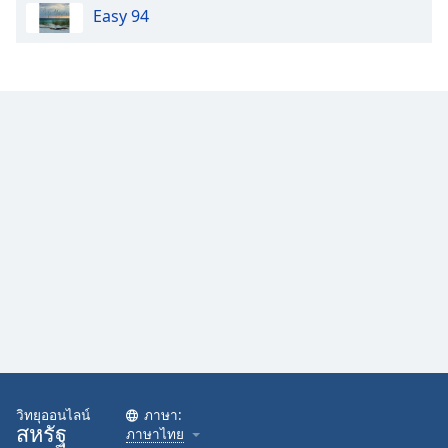
Easy 94
Opacity
Caption
Area
Background
Color
Opacity
Font
Size
Text
Edge
Style
วิทยุออนไลน์
ภาษา:
สหรัฐ
ภาษาไทย
Font