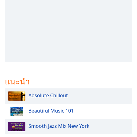
subtitles
settings
dialog
subtitles
off
,
selected
Audio
Track
Picture-
in-
Picture
แนะนำ
Fullscreen
This
is
Absolute Chillout
a
modal
Beautiful Music 101
window.
Smooth Jazz Mix New York
Beginning
of