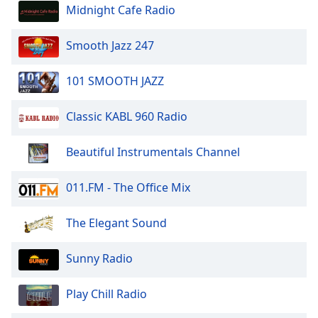
dialog
Midnight Cafe Radio
window.
Escape
Smooth Jazz 247
will
cancel
101 SMOOTH JAZZ
and
close
Classic KABL 960 Radio
the
window.
Beautiful Instrumentals Channel
Text
Color
011.FM - The Office Mix
Opacity
The Elegant Sound
Sunny Radio
Text
Background
Play Chill Radio
Color