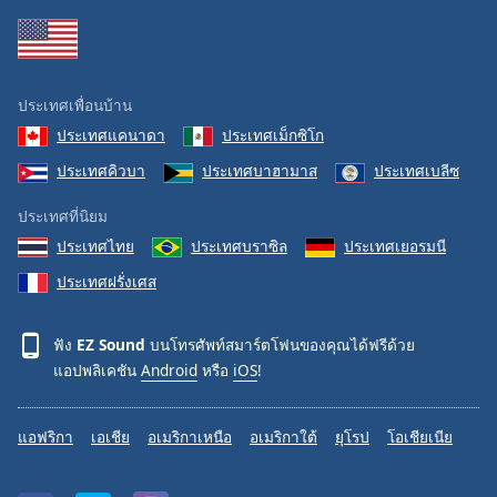
Family
Reset
ประเทศเพื่อนบ้าน
Done
ประเทศแคนาดา
ประเทศเม็กซิโก
Close
Modal
ประเทศคิวบา
ประเทศบาฮามาส
ประเทศเบลีซ
Dialog
End
ประเทศที่นิยม
of
dialog
ประเทศไทย
ประเทศบราซิล
ประเทศเยอรมนี
window.
ประเทศฝรั่งเศส
ฟัง
EZ Sound
บนโทรศัพท์สมาร์ตโฟนของคุณได้ฟรีด้วย
แอปพลิเคชัน
Android
หรือ
iOS
!
แอฟริกา
เอเชีย
อเมริกาเหนือ
อเมริกาใต้
ยุโรป
โอเชียเนีย