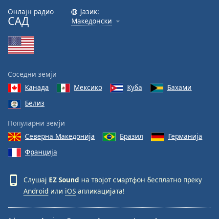
Онлајн радио
Јазик:
Font
САД
Македонски
Family
Reset
Done
Соседни земји
Close
Modal
Канада
Мексико
Куба
Бахами
Dialog
Белиз
End
of
Популарни земји
dialog
window.
Северна Македонија
Бразил
Германија
Франција
Слушај
EZ Sound
на твојот смартфон бесплатно преку
Android
или
iOS
апликацијата!