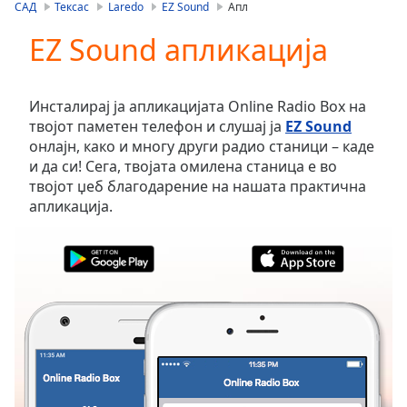
is
САД
Тексас
Laredo
EZ Sound
Апл
loading.
EZ Sound апликација
Play
Video
Play
Skip
Инсталирај ја апликацијата Online Radio Box на
Backward
твојот паметен телефон и слушај ја
EZ Sound
Skip
онлајн, како и многу други радио станици – каде
Forward
и да си! Сега, твојата омилена станица е во
Mute
твојот џеб благодарение на нашата практична
Current
апликација.
Time
0:00
/
Duration
-:-
Loaded
:
0.00%
Stream
Type
LIVE
Seek to
live,
currently
behind
live
LIVE