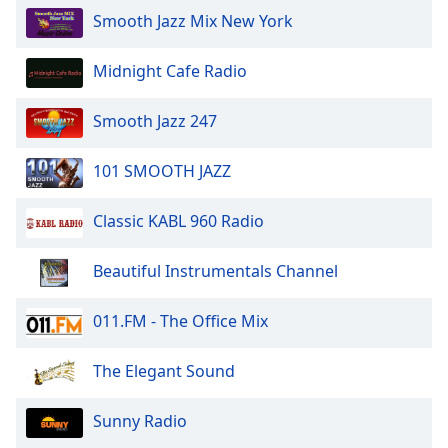
Beginning
Smooth Jazz Mix New York
of
dialog
window.
Midnight Cafe Radio
Escape
will
Smooth Jazz 247
cancel
and
101 SMOOTH JAZZ
close
the
Classic KABL 960 Radio
window.
Text
Beautiful Instrumentals Channel
Color
011.FM - The Office Mix
Opacity
The Elegant Sound
Text
Sunny Radio
Background