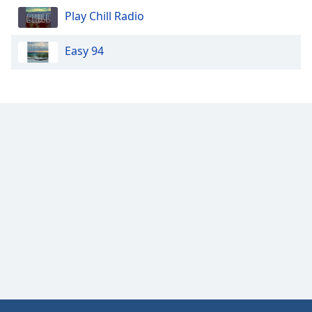
Color
Play Chill Radio
Opacity
Easy 94
Caption
Area
Background
Color
Opacity
Font
Size
Text
Edge
Style