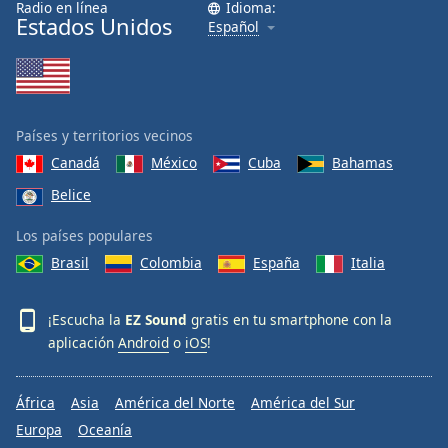
Radio en línea
Idioma:
Font
Estados Unidos
Español
Family
Reset
Done
Países y territorios vecinos
Close
Modal
Canadá
México
Cuba
Bahamas
Dialog
Belice
End
of
Los países populares
dialog
window.
Brasil
Colombia
España
Italia
¡Escucha la
EZ Sound
gratis en tu smartphone con la
aplicación
Android
o
iOS
!
África
Asia
América del Norte
América del Sur
Europa
Oceanía