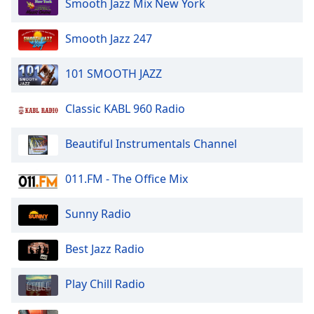
Smooth Jazz Mix New York
of
dialog
window.
Smooth Jazz 247
Escape
will
101 SMOOTH JAZZ
cancel
and
Classic KABL 960 Radio
close
the
Beautiful Instrumentals Channel
window.
Text
011.FM - The Office Mix
Color
Sunny Radio
Opacity
Best Jazz Radio
Text
Play Chill Radio
Background
Color