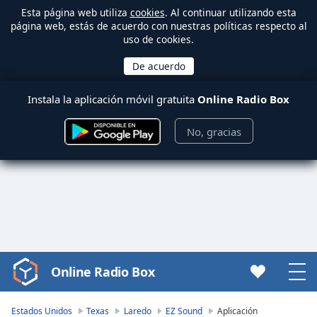
Esta página web utiliza
cookies
. Al continuar utilizando esta
página web, estás de acuerdo con nuestras políticas respecto al
uso de cookies.
Instala la aplicación móvil gratuita
Online Radio Box
No, gracias
Online Radio Box
Video
Player
is
Estados Unidos
Texas
Laredo
EZ Sound
Aplicación