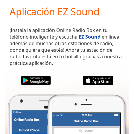
loading.
Aplicación EZ Sound
Play
Video
Play
Skip
¡Instala la aplicación Online Radio Box en tu
Backward
teléfono inteligente y escucha
EZ Sound
en línea,
Skip
además de muchas otras estaciones de radio,
Forward
donde quiera que estés! Ahora tu estación de
Mute
radio favorita está en tu bolsillo gracias a nuestra
Current
práctica aplicación.
Time
0:00
/
Duration
-:-
Loaded
:
0.00%
Stream
Type
LIVE
Seek to
live,
currently
behind
live
LIVE
ESTADOS UNIDOS
FAVORITOS