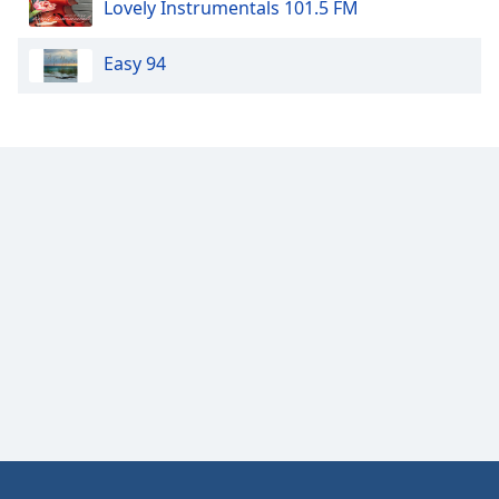
Lovely Instrumentals 101.5 FM
Opacity
Easy 94
Caption
Area
Background
Color
Opacity
Font
Size
Text
Edge
Style