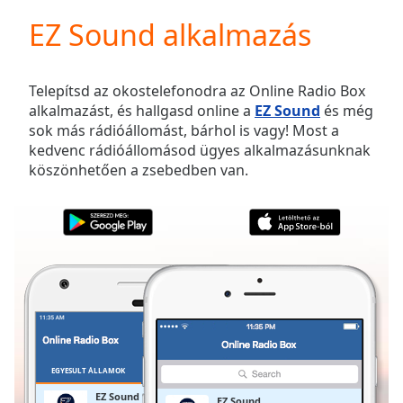
loading.
EZ Sound alkalmazás
Play
Video
Play
Skip
Telepítsd az okostelefonodra az Online Radio Box
Backward
alkalmazást, és hallgasd online a
EZ Sound
és még
Skip
sok más rádióállomást, bárhol is vagy! Most a
Forward
kedvenc rádióállomásod ügyes alkalmazásunknak
Mute
köszönhetően a zsebedben van.
Current
Time
0:00
/
Duration
-:-
Loaded
:
0.00%
Stream
Type
LIVE
Seek to
live,
currently
EGYESÜLT ÁLLAMOK
KEDVENCEK
behind
live
LIVE
EZ Sound
EZ Sound