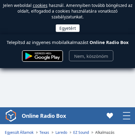
Jelen weboldal
cookies
használ. Amennyiben tovább böngészed az
oldalt, elfogadod a cookies használatára vonatkozó
szabályzatunkat.
Telepítsd az ingyenes mobilalkalmazást
Online Radio Box
Nem, köszönöm
Online Radio Box
Video
Player
is
Egyesült Államok
Texas
Laredo
EZ Sound
Alkalmazás