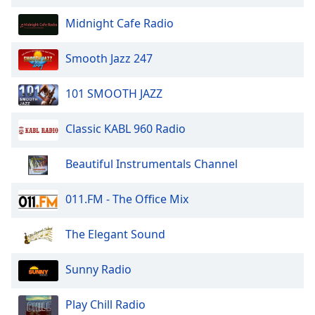
of
dialog
Midnight Cafe Radio
window.
Escape
Smooth Jazz 247
will
cancel
101 SMOOTH JAZZ
and
close
Classic KABL 960 Radio
the
window.
Beautiful Instrumentals Channel
Text
Color
011.FM - The Office Mix
Opacity
The Elegant Sound
Sunny Radio
Text
Background
Play Chill Radio
Color