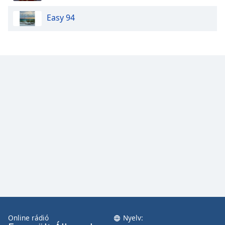
Easy 94
Opacity
Caption
Area
Background
Color
Opacity
Font
Size
Text
Edge
Style
Online rádió
Nyelv: