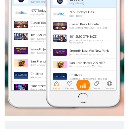
Remaining
easy listening
easy listening
Time
-
.977 Today's Hits
.977 Today's Hits
-:-
pop
top40
pop
top40
Classic Rock Florida
Classic Rock Florida
1x
rock
classic rock
80s
70s
60s
rock
classic rock
80s
70s
60s
Playback
101 SMOOTH JAZZ
101 SMOOTH JAZZ
Rate
jazz
easy listening
smooth jazz
jazz
easy listening
smooth jazz
instrumental
instrumental
Chapters
Smooth Jazz Mix New York
Smooth Jazz Mix New York
jazz
easy listening
smooth jazz
jazz
easy listening
smooth jazz
Chapters
San Francisco's 70s HITS
San Francisco's 70s HITS
disco
classic rock
70s
hits
disco
classic rock
70s
hits
Descriptions
Chilltrax
Chilltrax
electronic
downtempo
chill-out
electronic
downtempo
chill-out
descriptions
Side Street Radio
off
,
Side Street Radio
dance
electronic
trance
house
dance
electronic
trance
house
progressive house
club
selected
progressive house
club
Absolute Chillout
Absolute Chillout
lounge
downtempo
easy listening
Subtitles
lounge
downtempo
easy listening
chill-out
chill-out
subtitles
settings
,