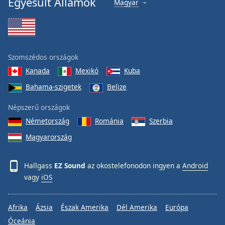
Egyesült Államok
Magyar
Font
Family
Reset
Szomszédos országok
Done
Kanada
Mexikó
Kuba
Close
Modal
Bahama-szigetek
Belize
Dialog
End
Népszerű országok
of
dialog
Németország
Románia
Szerbia
window.
Magyarország
Hallgass
EZ Sound
az okostelefonodon ingyen a
Android
vagy
iOS
Afrika
Ázsia
Észak Amerika
Dél Amerika
Európa
Óceánia