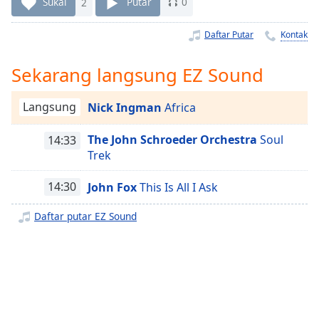
Remaining
Sukai
2
Putar
0
Time
-
-:-
Daftar Putar
Kontak
1x
Sekarang langsung EZ Sound
Playback
Rate
Langsung
Nick Ingman
Africa
Chapters
The John Schroeder Orchestra
Soul
14:33
Chapters
Trek
Descriptions
14:30
John Fox
This Is All I Ask
descriptions
Daftar putar EZ Sound
off
,
selected
Subtitles
subtitles
settings
,