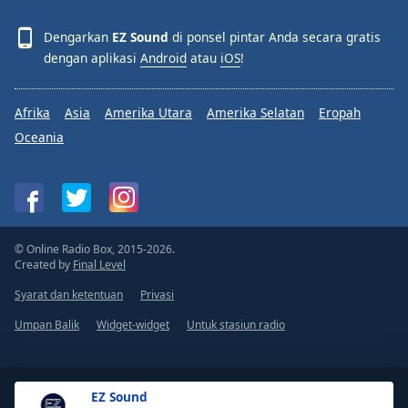
Dengarkan
EZ Sound
di ponsel pintar Anda secara gratis
dengan aplikasi
Android
atau
iOS
!
Afrika
Asia
Amerika Utara
Amerika Selatan
Eropah
Oceania
© Online Radio Box, 2015-2026.
Created by
Final Level
Syarat dan ketentuan
Privasi
Umpan Balik
Widget-widget
Untuk stasiun radio
EZ Sound