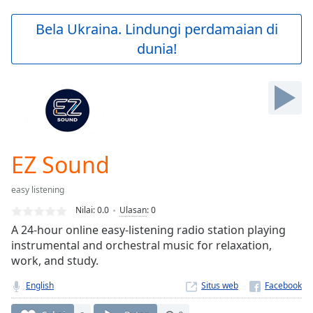
loading.
Play
Bela Ukraina. Lindungi perdamaian di
Video
dunia!
Play
Skip
Backward
Skip
Forward
Mute
Current
Time
0:00
EZ Sound
/
Duration
-:-
easy listening
Loaded
:
0.00%
Nilai:
0.0
Ulasan
:
0
Stream
A 24-hour online easy-listening radio station playing
Type
LIVE
instrumental and orchestral music for relaxation,
Seek to
work, and study.
live,
currently
English
Situs web
behind
live
LIVE