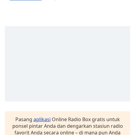
Opacity
Caption
Area
Background
Color
Opacity
Font
Size
Text
Edge
Pasang
aplikasi
Online Radio Box gratis untuk
Style
ponsel pintar Anda dan dengarkan stasiun radio
favorit Anda secara online – di mana pun Anda