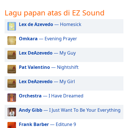
opens
subtitles
Lagu papan atas di EZ Sound
settings
dialog
Lex de Azevedo
— Homesick
subtitles
off
,
selected
Omkara
— Evening Prayer
Audio
Lex DeAzevedo
— My Guy
Track
Picture-
Pat Valentino
— Nightshift
in-
Picture
Fullscreen
Lex DeAzevedo
— My Girl
This
is
Orchestra
— I Have Dreamed
a
modal
Andy Gibb
— I Just Want To Be Your Everything
window.
Beginning
Frank Barber
— Editune 9