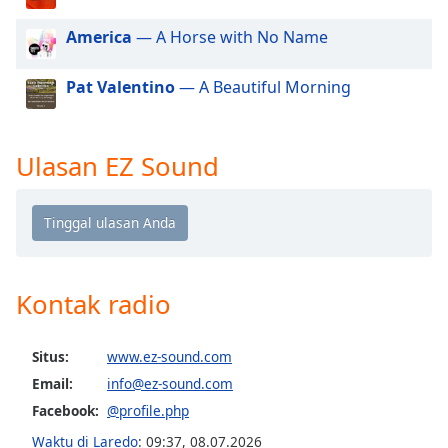
of
dialog
America
— A Horse with No Name
window.
Escape
Pat Valentino
— A Beautiful Morning
will
cancel
and
Ulasan EZ Sound
close
the
window.
Text
Color
Kontak radio
Opacity
Situs:
www.ez-sound.com
Email:
info@ez-sound.com
Text
Facebook:
@profile.php
Background
Color
Waktu di Laredo
:
09:37
,
08.07.2026