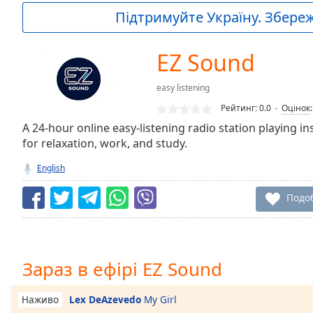
Current
Підтримуйте Україну. Збережі
Time
0:00
/
Duration
-:-
EZ Sound
Loaded
:
0.00%
easy listening
0:00
Рейтинг:
0.0
Оцінок
Stream
Type
A 24-hour online easy-listening radio station playing 
LIVE
for relaxation, work, and study.
Seek to
live,
currently
English
behind
live
LIVE
Подо
Remaining
Time
-
-:-
1x
Зараз в ефірі EZ Sound
Playback
Rate
Lex DeAzevedo
My Girl
Наживо