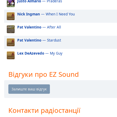
Justo Almario
— Praderas
Audio
Track
Nick Ingman
— When I Need You
Picture-
in-
Picture
Pat Valentino
— After All
Fullscreen
This
Pat Valentino
— Stardust
is
a
modal
Lex DeAzevedo
— My Guy
window.
Beginning
Відгуки про EZ Sound
of
dialog
window.
Escape
will
cancel
Контакти радіостанції
and
close