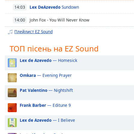
Chapters
Lex DeAzevedo
Sundown
14:03
Chapters
John Fox - You Will Never Know
14:00
Descriptions
Плейлист EZ Sound
descriptions
off
,
ТОП пісень на EZ Sound
selected
Lex de Azevedo
— Homesick
Subtitles
subtitles
Omkara
— Evening Prayer
settings
,
opens
Pat Valentino
— Nightshift
subtitles
settings
dialog
Frank Barber
— Editune 9
subtitles
off
,
Lex de Azevedo
— I Believe
selected