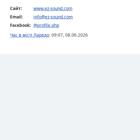
the
Сайт:
www.ez-sound.com
window.
Email:
info@ez-sound.com
Facebook:
@profile.php
Text
Color
Час в місті Ларедо
:
09:07
,
08.06.2026
Opacity
Text
Background
Color
Opacity
Caption
Area
Background