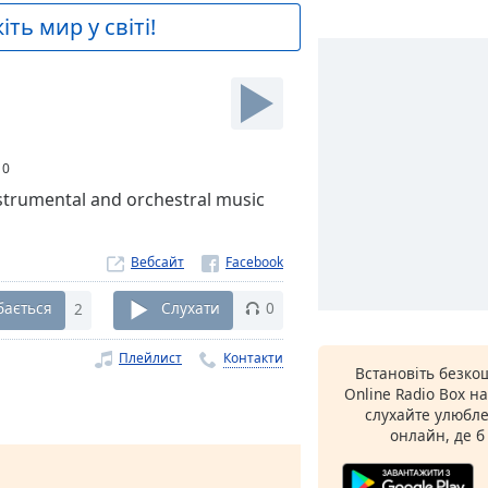
ть мир у світі!
:
0
instrumental and orchestral music
Вебсайт
бається
2
Слухати
0
Плейлист
Контакти
Встановіть безк
Online Radio Box н
слухайте улюбле
онлайн, де б