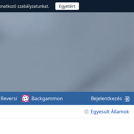
onatkozó szabályzatunkat.
Reversi
Backgammon
Bejelentkezés
Egyesült Államok