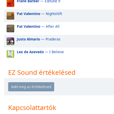
Frank Barber
— Editune 9
Audio
Track
Pat Valentino
— Nightshift
Picture-
in-
Picture
Pat Valentino
— After All
Fullscreen
This
Justo Almario
— Praderas
is
a
modal
Lex de Azevedo
— I Believe
window.
Beginning
EZ Sound értékelésed
of
dialog
window.
Escape
will
cancel
Kapcsolattartók
and
close