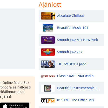
Ajánlott
Absolute Chillout
Beautiful Music 101
Smooth Jazz Mix New York
Smooth Jazz 247
101 SMOOTH JAZZ
Classic KABL 960 Radio
es Online Radio Box
fonodra és hallgasd
Beautiful Instrumentals Channel
dióállomásaidat,
s jársz!
011.FM - The Office Mix