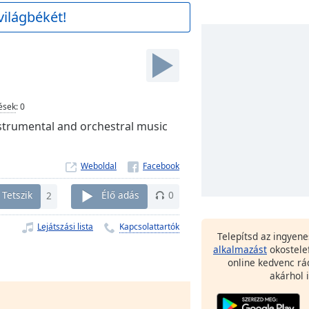
világbékét!
ések
:
0
instrumental and orchestral music
Weboldal
Tetszik
2
Élő adás
0
Lejátszási lista
Kapcsolattartók
Telepítsd az ingyen
alkalmazást
okostele
online kedvenc rá
akárhol i