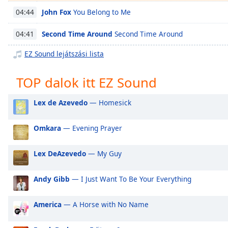
Chapters
John Fox
You Belong to Me
04:44
Chapters
Second Time Around
Second Time Around
04:41
Descriptions
EZ Sound lejátszási lista
descriptions
off
,
TOP dalok itt EZ Sound
selected
Lex de Azevedo
— Homesick
Subtitles
subtitles
Omkara
— Evening Prayer
settings
,
opens
Lex DeAzevedo
— My Guy
subtitles
settings
dialog
Andy Gibb
— I Just Want To Be Your Everything
subtitles
off
,
America
— A Horse with No Name
selected