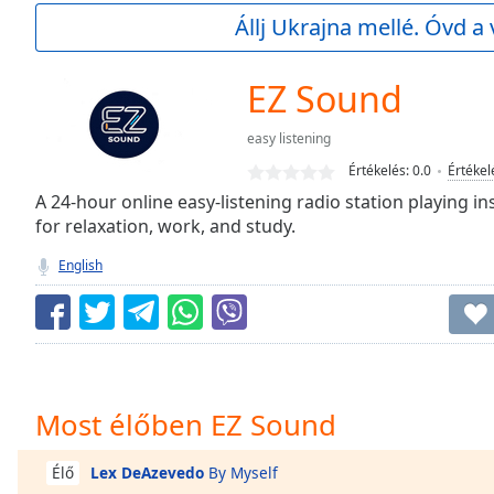
Current
Állj Ukrajna mellé. Óvd a 
Time
0:00
/
Duration
-:-
EZ Sound
Loaded
:
0.00%
easy listening
0:00
Értékelés:
0.0
Értékel
Stream
Type
A 24-hour online easy-listening radio station playing 
LIVE
for relaxation, work, and study.
Seek to
live,
currently
English
behind
live
LIVE
Remaining
Time
-
-:-
1x
Most élőben EZ Sound
Playback
Rate
Lex DeAzevedo
By Myself
Élő