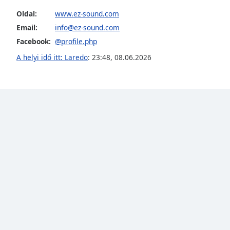
the
Oldal:
www.ez-sound.com
window.
Email:
info@ez-sound.com
Facebook:
@profile.php
Text
Color
A helyi idő itt: Laredo
:
23:48
,
08.06.2026
Opacity
Text
Background
Color
Opacity
Caption
Area
Background