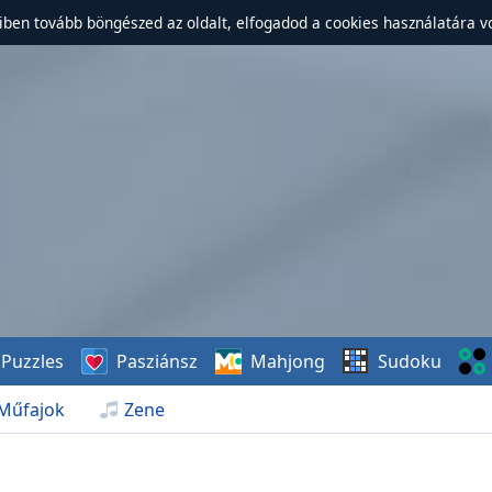
ben tovább böngészed az oldalt, elfogadod a cookies használatára v
Puzzles
Pasziánsz
Mahjong
Sudoku
Műfajok
Zene