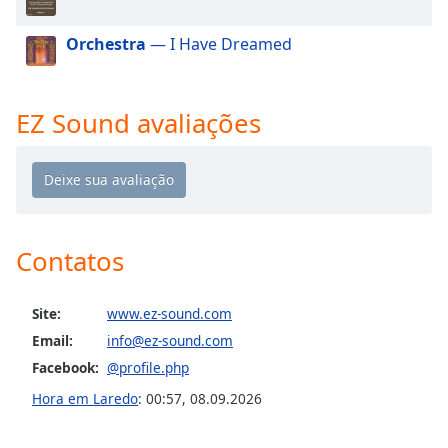
dialog
window.
Orchestra
— I Have Dreamed
Escape
will
cancel
EZ Sound avaliações
and
close
the
window.
Text
Contatos
Color
Opacity
Site:
www.ez-sound.com
Email:
info@ez-sound.com
Facebook:
@profile.php
Text
Background
Hora em Laredo
:
00:57
,
08.09.2026
Color