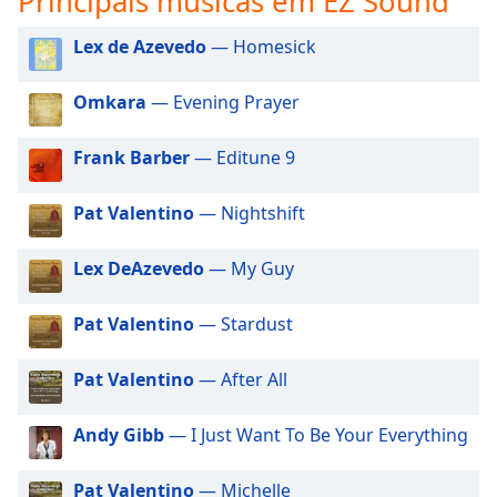
Principais músicas em EZ Sound
subtitles
settings
Lex de Azevedo
— Homesick
dialog
subtitles
off
,
Omkara
— Evening Prayer
selected
Frank Barber
— Editune 9
Audio
Track
Pat Valentino
— Nightshift
Picture-
in-
Picture
Lex DeAzevedo
— My Guy
Fullscreen
This
Pat Valentino
— Stardust
is
a
Pat Valentino
— After All
modal
window.
Andy Gibb
— I Just Want To Be Your Everything
Beginning
of
Pat Valentino
— Michelle