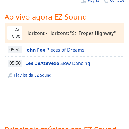
Playlist
Contatos
Time
-
-:-
Ao vivo agora EZ Sound
1x
Playback
Ao
Rate
Horizont - Horizont: "St. Tropez Highway"
vivo
Chapters
05:52
John Fox
Pieces of Dreams
Chapters
05:50
Lex DeAzevedo
Slow Dancing
Descriptions
Playlist da EZ Sound
descriptions
off
,
selected
Subtitles
subtitles
settings
,
opens