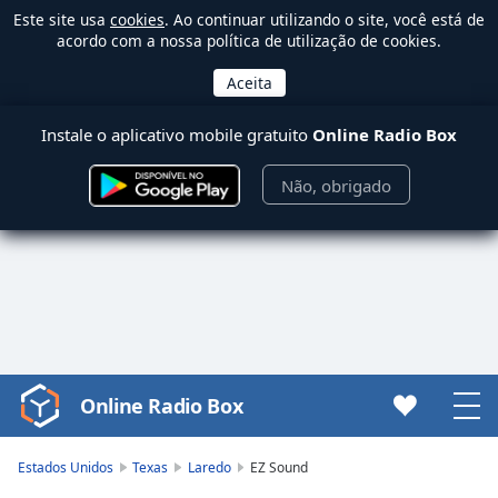
Este site usa
cookies
. Ao continuar utilizando o site, você está de
acordo com a nossa política de utilização de cookies.
Instale o aplicativo mobile gratuito
Online Radio Box
Não, obrigado
Online Radio Box
Video
Player
is
Estados Unidos
Texas
Laredo
EZ Sound
loading.