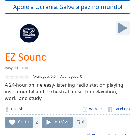
Play
Apoie a Ucrânia. Salve a paz no mundo!
Video
Play
Skip
Backward
Skip
Forward
Mute
Current
EZ Sound
Time
0:00
/
easy listening
Duration
-:-
Avaliação:
0.0
Avaliações
:
0
Loaded
:
A 24-hour online easy-listening radio station playing
0.00%
instrumental and orchestral music for relaxation,
Stream
work, and study.
Type
LIVE
Seek to
English
Website
live,
currently
behind
Curtir
2
Ao Vivo
0
live
LIVE
Remaining