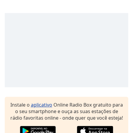
Opacity
Caption
Area
Background
Color
Opacity
Font
Size
Text
Instale o
aplicativo
Online Radio Box gratuito para
Edge
o seu smartphone e ouça as suas estações de
Style
rádio favoritas online - onde quer que você esteja!
Font