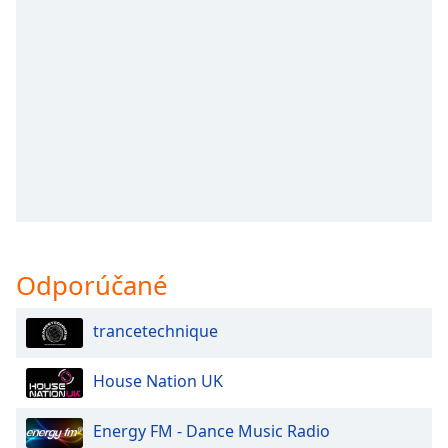
opens
subtitles
settings
dialog
subtitles
off
,
selected
Audio
Track
Picture-
in-
Picture
Odporúčané
Fullscreen
This
is
trancetechnique
a
modal
House Nation UK
window.
Energy FM - Dance Music Radio
Beginning