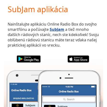
loading.
SubJam aplikácia
Play
Video
Play
Skip
Nainštalujte aplikáciu Online Radio Box do svojho
Backward
smartfónu a počúvajte
SubJam
a tiež mnoho
Skip
ďalších rádiových staníc, nech ste kdekoľvek! Svoju
Forward
obľúbenú rádiovú stanicu máte teraz vďaka našej
Mute
praktickej aplikácii vo vrecku.
Current
Time
0:00
/
Duration
-:-
Loaded
:
0.00%
Stream
Type
LIVE
Seek to
live,
currently
SPOJENÉ KRÁĽOVSTVO
OBĽÚBENÉ
behind
live
LIVE
SubJam
SubJam