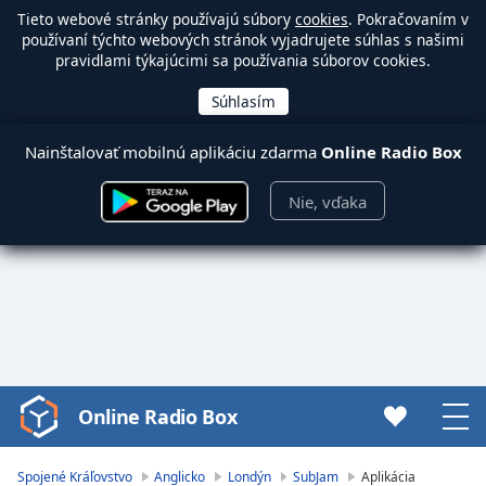
Tieto webové stránky používajú súbory
cookies
. Pokračovaním v
používaní týchto webových stránok vyjadrujete súhlas s našimi
pravidlami týkajúcimi sa používania súborov cookies.
Nainštalovať mobilnú aplikáciu zdarma
Online Radio Box
Nie, vďaka
Online Radio Box
Video
Player
is
Spojené Kráľovstvo
Anglicko
Londýn
SubJam
Aplikácia