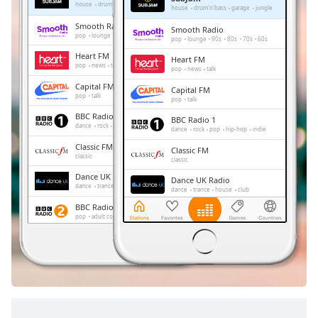
Remaining
house
drum'n'bass
garage
jungle
house
drum'n'bass
garage
jungle
Time
-
Smooth Radio
Smooth Radio
-:-
pop
lounge
90s
80s
70s
60s
pop
lounge
90s
80s
70s
60s
Heart FM
Heart FM
1x
pop
news
talk
pop
news
talk
Playback
Capital FM
Capital FM
Rate
pop
talk
pop
talk
BBC Radio 1
Chapters
BBC Radio 1
dance
rock
pop
hip-hop
indie
dance
rock
pop
hip-hop
indie
Chapters
Classic FM
Classic FM
classic
classic
Descriptions
Dance UK Radio
Dance UK Radio
dance
trance
house
club
dance
trance
house
club
descriptions
BBC Radio 2
BBC Radio 2
off
,
pop
adult contemporary
pop
adult contemporary
selected
Gold Radio
Gold Radio
oldies
oldies
Subtitles
subtitles
settings
,