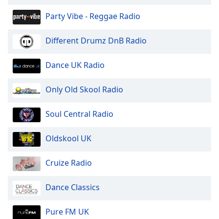
of
dialog
Party Vibe - Reggae Radio
window.
Escape
Different Drumz DnB Radio
will
cancel
Dance UK Radio
and
close
Only Old Skool Radio
the
window.
Soul Central Radio
Text
Color
Oldskool UK
Opacity
Cruize Radio
Dance Classics
Text
Background
Pure FM UK
Color