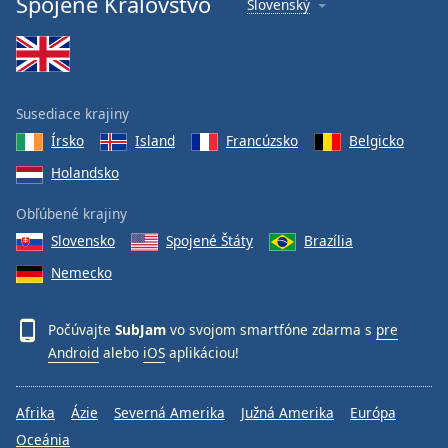
Spojené Kráľovstvo
Slovenský
Font
Family
Reset
Susediace krajiny
Done
Írsko
Island
Francúzsko
Belgicko
Close
Modal
Holandsko
Dialog
End
Obľúbené krajiny
of
dialog
Slovensko
Spojené Štáty
Brazília
window.
Nemecko
Počúvajte
SubJam
vo svojom smartfóne zdarma s
pre
Android
alebo
iOS
aplikáciou!
Afrika
Ázie
Severná Amerika
Južná Amerika
Európa
Oceánia