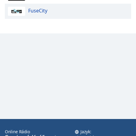
FuseCity
Opacity
Caption
Area
Background
Color
Opacity
Font
Size
Text
Edge
Style
Online Rádio
Jazyk: