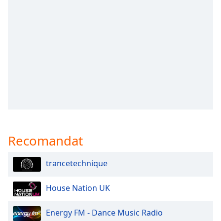
opens
subtitles
settings
dialog
subtitles
off
,
selected
Audio
Track
Picture-
in-
Picture
Recomandat
Fullscreen
This
is
trancetechnique
a
modal
House Nation UK
window.
Energy FM - Dance Music Radio
Beginning