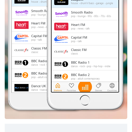
Remaining
house
drum'n'bass
garage
jungle
house
drum'n'bass
garage
jungle
Time
-
Smooth Radio
Smooth Radio
-:-
pop
lounge
90s
80s
70s
60s
pop
lounge
90s
80s
70s
60s
Heart FM
Heart FM
1x
pop
news
talk
pop
news
talk
Playback
Capital FM
Capital FM
Rate
pop
talk
pop
talk
Classic FM
Chapters
Classic FM
classic
classic
Chapters
BBC Radio 1
BBC Radio 1
dance
rock
pop
hip-hop
indie
dance
rock
pop
hip-hop
indie
Descriptions
BBC Radio 2
BBC Radio 2
pop
adult contemporary
pop
adult contemporary
descriptions
Dance UK Radio
Dance UK Radio
off
,
dance
trance
house
club
dance
trance
house
club
selected
BBC Radio London
BBC Radio London
news
talk
news
talk
Subtitles
subtitles
settings
,