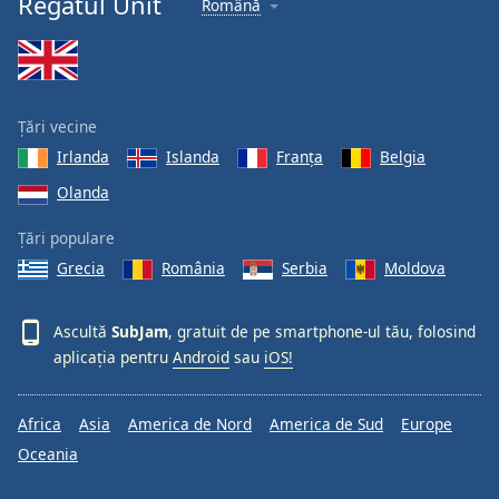
Regatul Unit
Română
Font
Family
Reset
Țări vecine
Done
Irlanda
Islanda
Franţa
Belgia
Close
Modal
Olanda
Dialog
End
Țări populare
of
dialog
Grecia
România
Serbia
Moldova
window.
Ascultă
SubJam
, gratuit de pe smartphone-ul tău, folosind
aplicația pentru
Android
sau
iOS!
Africa
Asia
America de Nord
America de Sud
Europe
Oceania