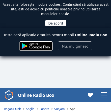
Acest site folosește module
cookies
. Continuând să utilizezi acest
site, ești de acord cu politicile noastre privind utilizarea
modulelor cookie.
Instalează aplicația gratuită pentru mobil
Online Radio Box
Nu, mulțumesc
Online Radio Box
Video
Player
is
Regatul Unit
Anglia
Londra
SubJam
App