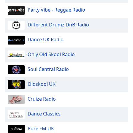
of
dialog
Party Vibe - Reggae Radio
window.
Escape
Different Drumz DnB Radio
will
cancel
Dance UK Radio
and
close
Only Old Skool Radio
the
window.
Soul Central Radio
Text
Color
Oldskool UK
Opacity
Cruize Radio
Dance Classics
Text
Background
Pure FM UK
Color