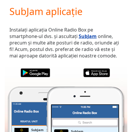
loading.
SubJam aplicație
Play
Video
Play
Skip
Instalați aplicația Online Radio Box pe
Backward
smartphone-ul dvs. și ascultați
SubJam
online,
Skip
precum și multe alte posturi de radio, oriunde ați
Forward
fi! Acum, postul dvs. preferat de radio vă este și
Mute
mai aproape datorită aplicației noastre comode.
Current
Time
0:00
/
Duration
-:-
Loaded
:
0.00%
Stream
Type
LIVE
Seek to
live,
currently
REGATUL UNIT
FAVORITE
behind
live
LIVE
SubJam
SubJam