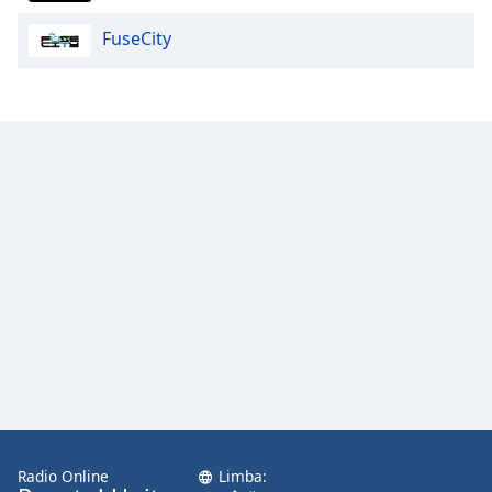
FuseCity
Opacity
Caption
Area
Background
Color
Opacity
Font
Size
Text
Edge
Style
Radio Online
Limba: