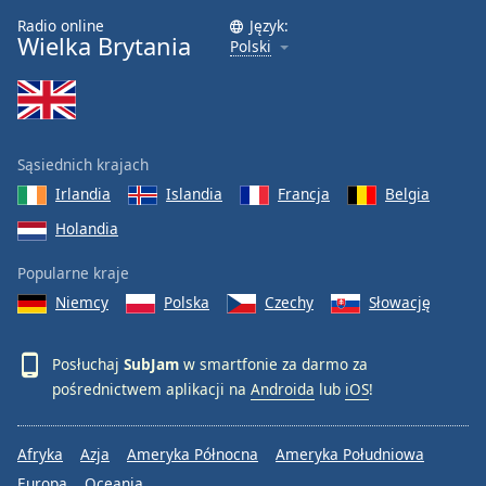
Radio online
Język:
Font
Wielka Brytania
Polski
Family
Reset
Done
Sąsiednich krajach
Close
Modal
Irlandia
Islandia
Francja
Belgia
Dialog
Holandia
End
of
Popularne kraje
dialog
window.
Niemcy
Polska
Czechy
Słowację
Posłuchaj
SubJam
w smartfonie za darmo za
pośrednictwem aplikacji na
Androida
lub
iOS
!
Afryka
Azja
Ameryka Północna
Ameryka Południowa
Europa
Oceania