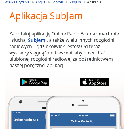
is
Wielka Brytania
Anglia
Londyn
SubJam
Aplikacja
loading.
Aplikacja SubJam
Play
Video
Play
Skip
Zainstaluj aplikację Online Radio Box na smarfonie
Backward
i słuchaj
SubJam
, a także wielu innych rozgłośni
Skip
radiowych – gdziekolwiek jesteś! Od teraz
Forward
wystaczy sięgnąć do kieszeni, aby posłuchać
Mute
ulubionej rozgłośni radiowej za pośrednictwem
Current
naszej poręcznej aplikacji.
Time
0:00
/
Duration
-:-
Loaded
:
0.00%
Stream
Type
LIVE
Seek to
live,
currently
behind
live
LIVE