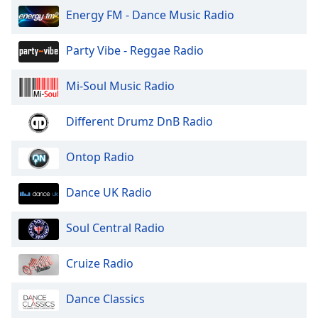
Beginning
Energy FM - Dance Music Radio
of
dialog
window.
Party Vibe - Reggae Radio
Escape
will
Mi-Soul Music Radio
cancel
and
Different Drumz DnB Radio
close
the
Ontop Radio
window.
Text
Dance UK Radio
Color
Soul Central Radio
Opacity
Cruize Radio
Text
Dance Classics
Background