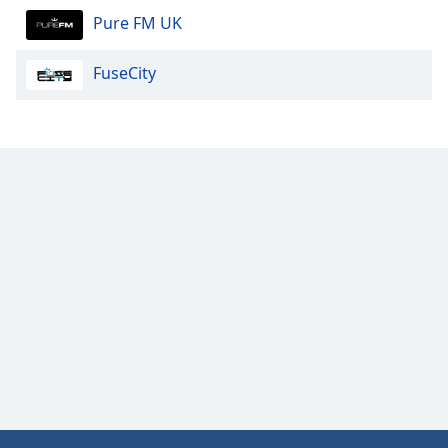
Color
Pure FM UK
Opacity
FuseCity
Caption
Area
Background
Color
Opacity
Font
Size
Text
Edge
Style