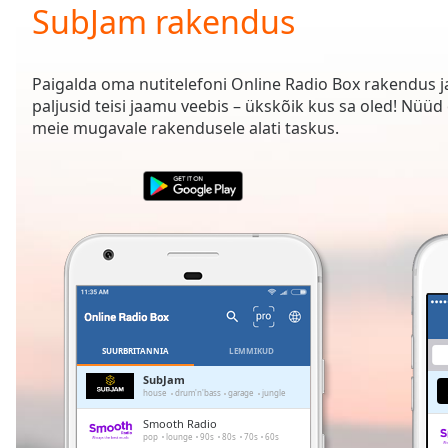
Current
SubJam rakendus
Time
0:00
/
Duration
-:-
Paigalda oma nutitelefoni Online Radio Box rakendus 
Loaded
:
paljusid teisi jaamu veebis – ükskõik kus sa oled! Nü
0.00%
meie mugavale rakendusele alati taskus.
0:00
Stream
Type
LIVE
Seek to
live,
currently
behind
live
LIVE
Remaining
Time
-
-:-
SUURBRITANNIA
LEMMIKUD
1x
SubJam
house
drum'n'bass
garage
jungle
Playback
Rate
Smooth Radio
pop
lounge
90s
80s
70s
60s