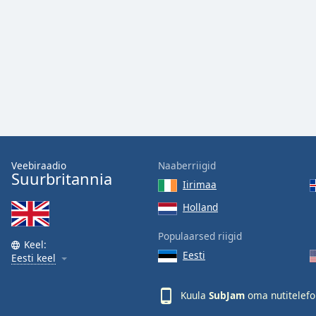
Audio
Track
Picture-
in-
Picture
Fullscreen
This
is
a
modal
window.
Veebiraadio
Naaberriigid
Suurbritannia
Iirimaa
Beginning
of
Holland
dialog
Populaarsed riigid
window.
Keel:
Escape
Eesti
Eesti keel
will
cancel
Kuula
SubJam
oma nutitelefo
and
close