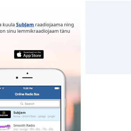
ja kuula
SubJam
raadiojaama ning
üd on sinu lemmikraadiojaam tänu
SubJam
house
drum'n'bass
garage
jungle
Smooth Radio
pop
lounge
90s
80s
70s
60s