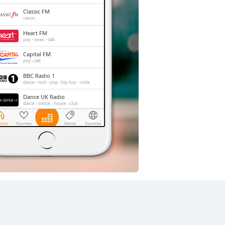
Classic FM
classic
Heart FM
pop
news
talk
Capital FM
pop
talk
BBC Radio 1
dance
rock
pop
hip-hop
indie
Dance UK Radio
dance
trance
house
club
LBC
news
talk
Gold Radio
oldies