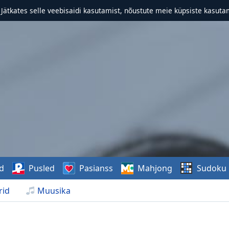
. Jätkates selle veebisaidi kasutamist, nõustute meie küpsiste kasutam
d
Pusled
Pasianss
Mahjong
Sudoku
rid
Muusika