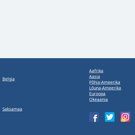
Aafrika
Aasia
Belgia
Põhja-Ameerika
Lõuna-Ameerika
Euroopa
Okeaania
Saksamaa