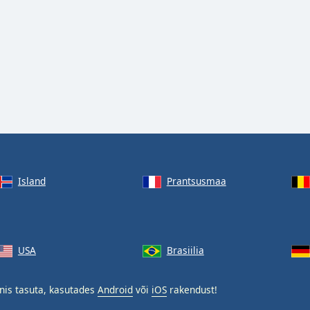
Island
Prantsusmaa
USA
Brasiilia
nis tasuta, kasutades
Android
või
iOS
rakendust!