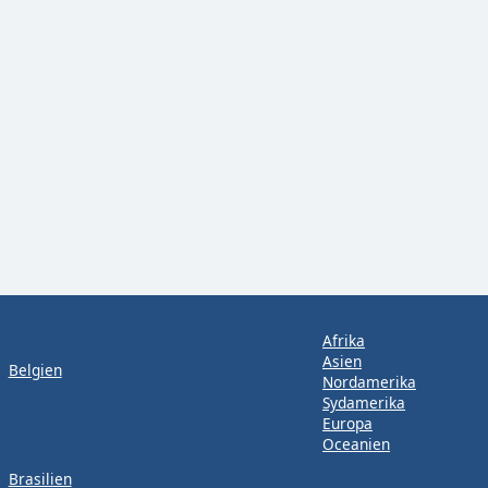
Afrika
Asien
Belgien
Nordamerika
Sydamerika
Europa
Oceanien
Brasilien