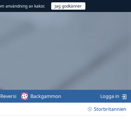
om användning av kakor.
Reversi
Backgammon
Logga in
Storbritannien