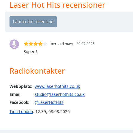
Laser Hot Hits recensioner
Chapters
Chapters
Descriptions
descriptions
off
,
bernard mary
20.07.2025
selected
Super !
Subtitles
Radiokontakter
subtitles
settings
,
opens
Webbplats:
www.laserhothits.co.uk
subtitles
Email:
studio@laserhothits.co.uk
settings
Facebook:
@LaserHotHits
dialog
subtitles
Tid i London
:
12:39
,
08.08.2026
off
,
selected