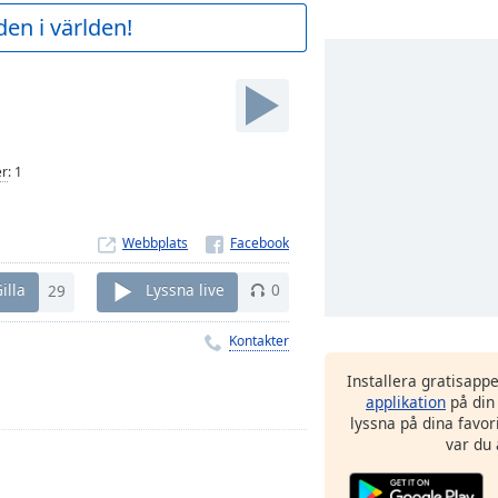
en i världen!
er
:
1
Webbplats
illa
29
Lyssna live
0
Kontakter
Installera gratisapp
applikation
på din
lyssna på dina favor
var du 