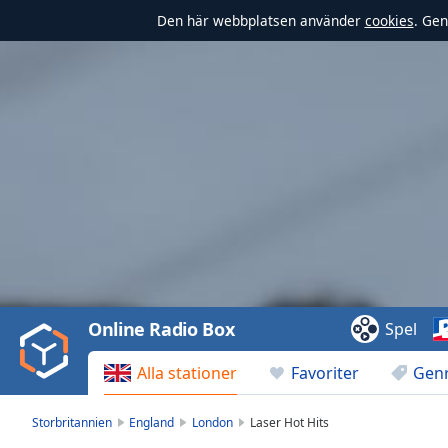
Den här webbplatsen använder
cookies
. Gen
Video
Player
is
loading.
Play
Video
Online Radio Box
Spel
Play
Skip
Alla stationer
Favoriter
Gen
Backward
Skip
Forward
Storbritannien
England
London
Laser Hot Hits
Mute