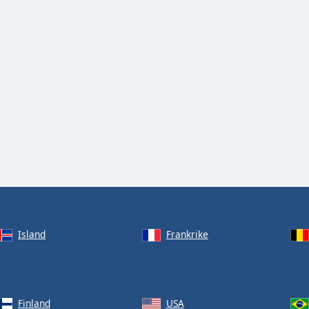
Island
Frankrike
Finland
USA