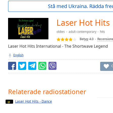
Current
Stå med Ukraina. Rädda fred
Time
0:00
/
Duration
-:-
Laser Hot Hits
Loaded
:
0.00%
oldies
adult contemporary
hits
0:00
Betyg:
4.0
Recension
Stream
Type
Laser Hot Hits International - The Shortwave Legend
LIVE
Seek to
English
live,
currently
behind
G
live
LIVE
Remaining
Time
-
-:-
Relaterade radiostationer
1x
Laser Hot Hits - Dance
Playback
Rate