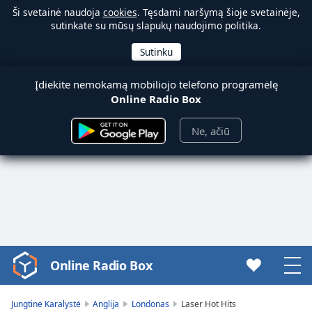
Ši svetainė naudoja
cookies
. Tęsdami naršymą šioje svetainėje,
sutinkate su mūsų slapukų naudojimo politika.
Įdiekite nemokamą mobiliojo telefono programėlę
Online Radio Box
Ne, ačiū
Online Radio Box
Video
Player
is
Jungtinė Karalystė
Anglija
Londonas
Laser Hot Hits