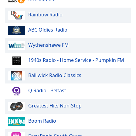
Opacity
Rainbow Radio
ABC Oldies Radio
Caption
Area
Background
Wythenshawe FM
Color
1940s Radio - Home Service - Pumpkin FM
Opacity
Bailiwick Radio Classics
Font
Q Radio - Belfast
Size
Greatest Hits Non-Stop
Text
Edge
Boom Radio
Style