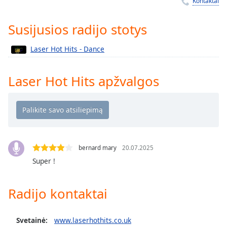
Remaining
Kontaktai
Time
-
-:-
Susijusios radijo stotys
1x
Laser Hot Hits - Dance
Playback
Rate
Laser Hot Hits apžvalgos
Chapters
Chapters
Descriptions
descriptions
bernard mary
20.07.2025
off
,
Super !
selected
Subtitles
Radijo kontaktai
subtitles
settings
,
Svetainė:
www.laserhothits.co.uk
opens