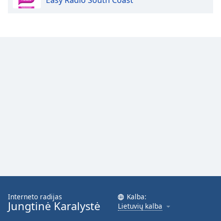
Easy Radio South Coast
Font
Family
Reset
Done
Close
Modal
Dialog
End
of
dialog
window.
Interneto radijas
Kalba:
Jungtinė Karalystė
Lietuvių kalba