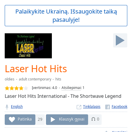
loading.
Play
Palaikykite Ukrainą. Išsaugokite taiką
Video
pasaulyje!
Play
Skip
Backward
Skip
Forward
Mute
Current
Time
0:00
Laser Hot Hits
/
Duration
-:-
oldies
adult contemporary
hits
Loaded
:
0.00%
Įvertinimas:
4.0
Atsiliepimai
:
1
Stream
Laser Hot Hits International - The Shortwave Legend
Type
LIVE
English
Tinklalapis
Seek to
live,
currently
Patinka
29
Klausyk gyvai
0
behind
live
LIVE