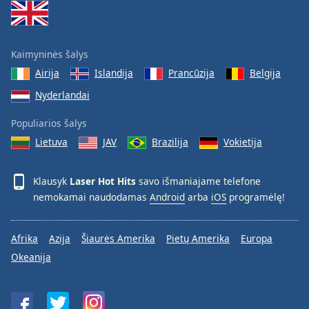
Kaimyninės šalys
Airija
Islandija
Prancūzija
Belgija
Nyderlandai
Populiarios šalys
Lietuva
JAV
Brazilija
Vokietija
Klausyk
Laser Hot Hits
savo išmaniajame telefone
nemokamai naudodamas
Android
arba
iOS
programėlę!
Afrika
Azija
Šiaurės Amerika
Pietų Amerika
Europa
Okeanija