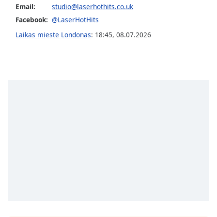
Email:
studio@laserhothits.co.uk
subtitles
settings
Facebook:
@LaserHotHits
dialog
Laikas mieste Londonas
:
18:45
,
08.07.2026
subtitles
off
,
selected
Audio
Track
Picture-
in-
Picture
Fullscreen
This
is
a
modal
window.
Beginning