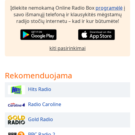
of
Įdiekite nemokamą Online Radio Box
programėlė
į
dialog
savo išmanųjį telefoną ir klausykitės mėgstamų
window.
radijo stočių internetu – kad ir kur būtumėte!
Escape
will
cancel
and
close
kiti pasirinkimai
the
window.
Rekomenduojama
Text
Color
Hits Radio
Opacity
Radio Caroline
Text
Gold Radio
Background
Color
BBC Radio 2