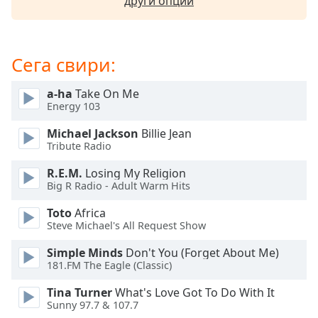
други опции
Beginning
of
dialog
window.
Сега свири:
Escape
will
a-ha
Take On Me
cancel
Energy 103
and
close
Michael Jackson
Billie Jean
the
Tribute Radio
window.
R.E.M.
Losing My Religion
Big R Radio - Adult Warm Hits
Text
Color
Toto
Africa
Steve Michael's All Request Show
Opacity
Simple Minds
Don't You (Forget About Me)
181.FM The Eagle (Classic)
Text
Tina Turner
What's Love Got To Do With It
Background
Sunny 97.7 & 107.7