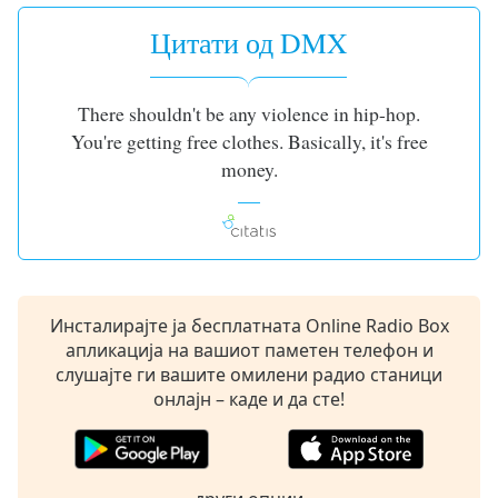
opens
Цитати од DMX
subtitles
settings
dialog
There shouldn't be any violence in hip-hop.
subtitles
off
,
You're getting free clothes. Basically, it's free
selected
money.
Audio
Track
Picture-
in-
Picture
Инсталирајте ја бесплатната Online Radio Box
Fullscreen
апликација на вашиот паметен телефон и
This
слушајте ги вашите омилени радио станици
is
онлајн – каде и да сте!
a
modal
window.