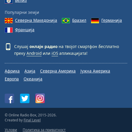
Белиз
Популарни земји
Северна Македонија
Бразил
Германија
Франција
Слушај
онлајн радио
на твојот смартфон бесплатно
преку
Android
или
iOS
апликацијата!
Африка
Азија
Северна Америка
Јужна Америка
Европа
Океанија
© Online Radio Box, 2015-2026.
Created by
Final Level
Услови
Политика за приватност