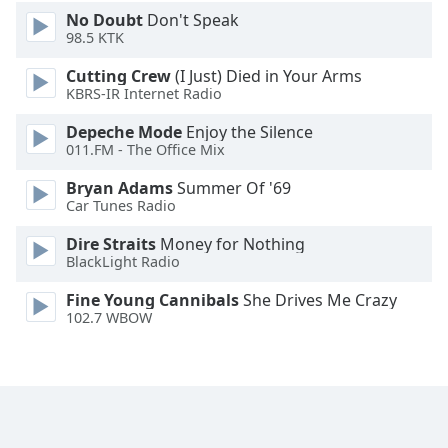
No Doubt
Don't Speak
Font
98.5 KTK
Family
Cutting Crew
(I Just) Died in Your Arms
KBRS-IR Internet Radio
Reset
Depeche Mode
Enjoy the Silence
Done
011.FM - The Office Mix
Close
Modal
Bryan Adams
Summer Of '69
Dialog
Car Tunes Radio
End
of
Dire Straits
Money for Nothing
dialog
BlackLight Radio
window.
Fine Young Cannibals
She Drives Me Crazy
102.7 WBOW