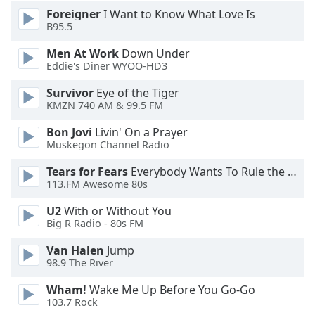
Color
Foreigner
I Want to Know What Love Is
B95.5
Opacity
Men At Work
Down Under
Eddie's Diner WYOO-HD3
Caption
Survivor
Eye of the Tiger
Area
KMZN 740 AM & 99.5 FM
Background
Color
Bon Jovi
Livin' On a Prayer
Muskegon Channel Radio
Opacity
Tears for Fears
Everybody Wants To Rule the World
113.FM Awesome 80s
Font
U2
With or Without You
Big R Radio - 80s FM
Size
Van Halen
Jump
98.9 The River
Text
Edge
Wham!
Wake Me Up Before You Go-Go
Style
103.7 Rock