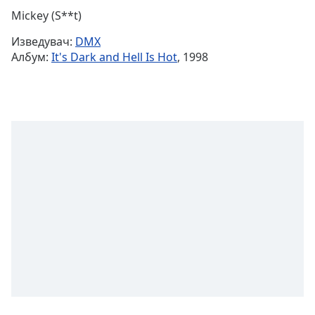
Remaining
Mickey (S**t)
Time
-
Изведувач:
DMX
-:-
Албум:
It's Dark and Hell Is Hot
, 1998
1x
Playback
Rate
Chapters
Chapters
Descriptions
descriptions
off
,
selected
Subtitles
subtitles
settings
,