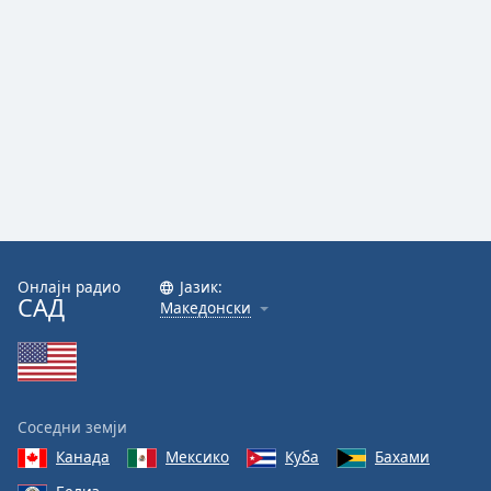
Онлајн радио
Јазик:
САД
Македонски
Соседни земји
Канада
Мексико
Куба
Бахами