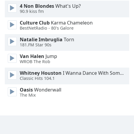
4 Non Blondes
What's Up?
Font
90.9 kiss fm
Family
Culture Club
Karma Chameleon
BestNetRadio - 80's Galore
Reset
Natalie Imbruglia
Torn
Done
181.FM Star 90s
Close
Modal
Van Halen
Jump
Dialog
WROB The Rob
End
of
Whitney Houston
I Wanna Dance With Somebody
dialog
Classic Hits 104.1
window.
Oasis
Wonderwall
The Mix