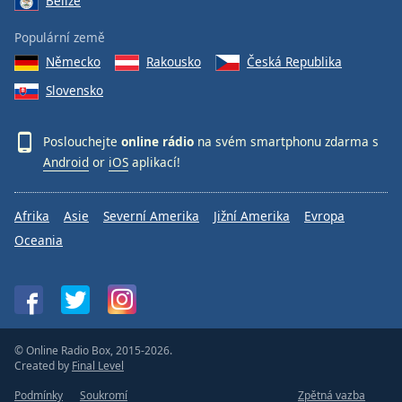
Belize
Populární země
Německo
Rakousko
Česká Republika
Slovensko
Poslouchejte
online rádio
na svém smartphonu zdarma s
Android
or
iOS
aplikací!
Afrika
Asie
Severní Amerika
Jižní Amerika
Evropa
Oceania
© Online Radio Box, 2015-2026.
Created by
Final Level
Podmínky
Soukromí
Zpětná vazba