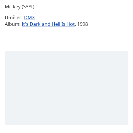
Remaining
Mickey (S**t)
Time
-
Umělec:
DMX
-:-
Album:
It's Dark and Hell Is Hot
, 1998
1x
Playback
Rate
Chapters
Chapters
Descriptions
descriptions
off
,
selected
Subtitles
subtitles
settings
,