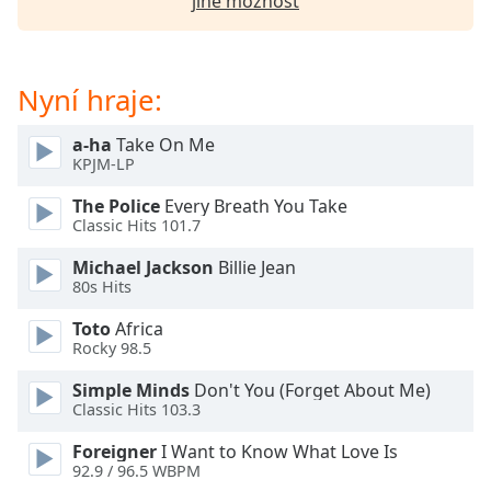
jiné možnost
Beginning
of
dialog
window.
Nyní hraje:
Escape
will
a-ha
Take On Me
cancel
KPJM-LP
and
close
The Police
Every Breath You Take
the
Classic Hits 101.7
window.
Michael Jackson
Billie Jean
80s Hits
Text
Color
Toto
Africa
Rocky 98.5
Opacity
Simple Minds
Don't You (Forget About Me)
Classic Hits 103.3
Text
Foreigner
I Want to Know What Love Is
Background
92.9 / 96.5 WBPM