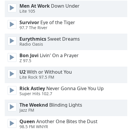
Color
Men At Work
Down Under
Lite 105
Opacity
Survivor
Eye of the Tiger
97.7 The River
Caption
Eurythmics
Sweet Dreams
Area
Radio Oasis
Background
Color
Bon Jovi
Livin' On a Prayer
Z 97.5
Opacity
U2
With or Without You
Lite Rock 97.5 FM
Font
Rick Astley
Never Gonna Give You Up
Super Hits 102.7
Size
The Weeknd
Blinding Lights
Jazz FM
Text
Edge
Queen
Another One Bites the Dust
Style
98.5 FM WNYR