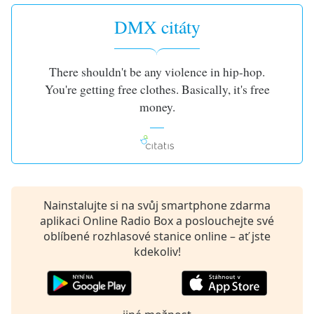
opens
DMX citáty
subtitles
settings
dialog
There shouldn't be any violence in hip-hop.
subtitles
off
,
You're getting free clothes. Basically, it's free
selected
money.
Audio
Track
Picture-
in-
Picture
Nainstalujte si na svůj smartphone zdarma
Fullscreen
aplikaci Online Radio Box a poslouchejte své
This
oblíbené rozhlasové stanice online – ať jste
is
kdekoliv!
a
modal
window.