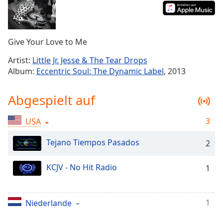
Remaining
Time
-
-:-
Give Your Love to Me
1x
Artist:
Little Jr. Jesse & The Tear Drops
Playback
Album:
Eccentric Soul: The Dynamic Label
, 2013
Rate
Chapters
Abgespielt auf
Chapters
3
USA
Descriptions
Tejano Tiempos Pasados
2
descriptions
off
,
KCJV - No Hit Radio
1
selected
Subtitles
1
Niederlande
subtitles
settings
,