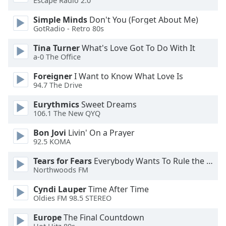
Color
Escape Radio 2.0
Simple Minds
Don't You (Forget About Me)
GotRadio - Retro 80s
Opacity
Tina Turner
What's Love Got To Do With It
a-0 The Office
Caption
Area
Foreigner
I Want to Know What Love Is
Background
94.7 The Drive
Color
Eurythmics
Sweet Dreams
106.1 The New QYQ
Opacity
Bon Jovi
Livin' On a Prayer
92.5 KOMA
Font
Tears for Fears
Everybody Wants To Rule the World
Size
Northwoods FM
Cyndi Lauper
Time After Time
Text
Oldies FM 98.5 STEREO
Edge
Style
Europe
The Final Countdown