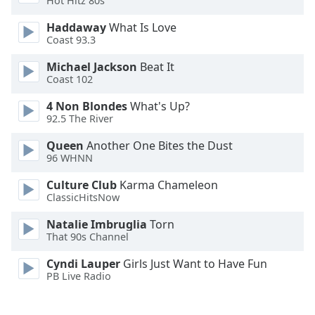
Hot Hitz 80s
Font
Haddaway
What Is Love
Family
Coast 93.3
Michael Jackson
Beat It
Coast 102
Reset
Done
4 Non Blondes
What's Up?
Close
92.5 The River
Modal
Dialog
Queen
Another One Bites the Dust
End
96 WHNN
of
dialog
Culture Club
Karma Chameleon
window.
ClassicHitsNow
Natalie Imbruglia
Torn
That 90s Channel
Cyndi Lauper
Girls Just Want to Have Fun
PB Live Radio