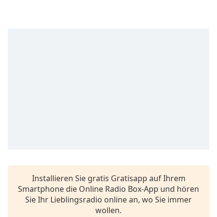
opens
subtitles
settings
dialog
subtitles
off
,
selected
Audio
Track
Picture-
in-
Picture
Fullscreen
This
is
a
Installieren Sie gratis Gratisapp auf Ihrem
modal
Smartphone die Online Radio Box-App und hören
window.
Sie Ihr Lieblingsradio online an, wo Sie immer
wollen.