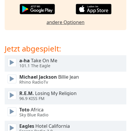
Beginning
of
dialog
window.
andere Optionen
Escape
will
cancel
and
Jetzt abgespielt:
close
the
a-ha
Take On Me
window.
101.1 The Eagle
Michael Jackson
Billie Jean
Text
Rhino RadioTv
Color
R.E.M.
Losing My Religion
96.9 KISS FM
Opacity
Toto
Africa
Sky Blue Radio
Text
Background
Eagles
Hotel California