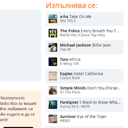
Изпълнява се:
a-ha
Take On Me
Mix 103.3
The Police
Every Breath You Take
World Hits (Classic Top Hits)
Michael Jackson
Billie Jean
Top 40
Toto
Africa
K-Wing 106
Eagles
Hotel California
Classic Rock
Simple Minds
Don't You (Forget About Me)
97 The Point
 безплатното
Foreigner
I Want to Know What Love Is
Radio Box за вашия
Sunny 93.3 - WSYE
йте любимите си
йн където и да се
Survivor
Eye of the Tiger
ате!
WEBO