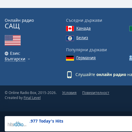
the
window.
Онлайн радио
Съседни държави
САЩ
Text
Канада
Color
Белиз
Opacity
Популярни държави
Език:
Германия
Български
Text
Background
Слушайте
онлайн радио
на
Color
© Online Radio Box, 2015-2026.
Условия
Поверителност
Opacity
Created by
Final Level
Caption
Area
.977 Today's Hits
Background