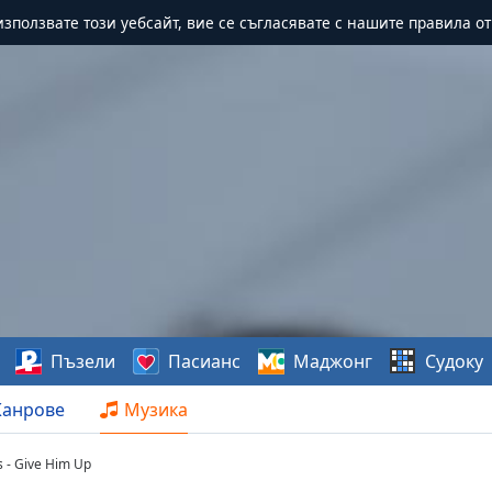
зползвате този уебсайт, вие се съгласявате с нашите правила о
Пъзели
Пасианс
Маджонг
Судоку
анрове
Музика
ps - Give Him Up