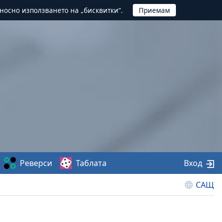
тносно използването на „бисквитки“.
Реверси
Таблата
Вход
САЩ