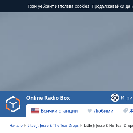
Този уебсайт използва
cookies
. Продължавайки да и
Video
Player
is
loading.
Play
Video
Online Radio Box
Игри
Play
Skip
Всички станции
Любими
Ж
Backward
Skip
Forward
Начало
Little Jr. Jesse & The Tear Drops
Little Jr Jesse & His Tear Dro
Mute