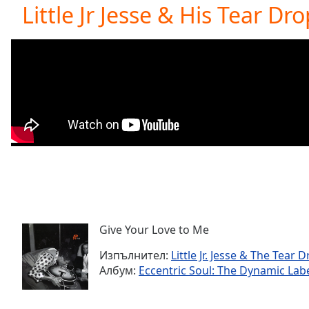
Current
Little Jr Jesse & His Tear Dr
Time
0:00
/
Duration
-:-
Loaded
:
0.00%
0:00
Stream
Type
LIVE
Seek to
live,
currently
behind
live
LIVE
Remaining
Time
-
-:-
Give Your Love to Me
Изпълнител:
Little Jr. Jesse & The Tear 
1x
Албум:
Eccentric Soul: The Dynamic Lab
Playback
Rate