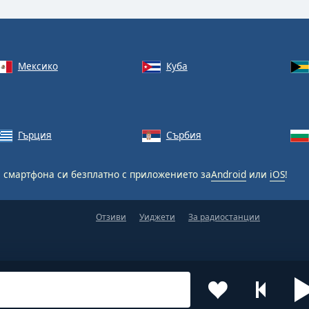
Мексико
Куба
Гърция
Сърбия
 смартфона си безплатно с приложението за
Android
или
iOS
!
Отзиви
Уиджети
За радиостанции