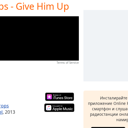
ops - Give Him Up
Terms of Service
Инсталирайте
приложение Online 
Drops
смартфон и слуша
el
, 2013
радиостанции онла
намир