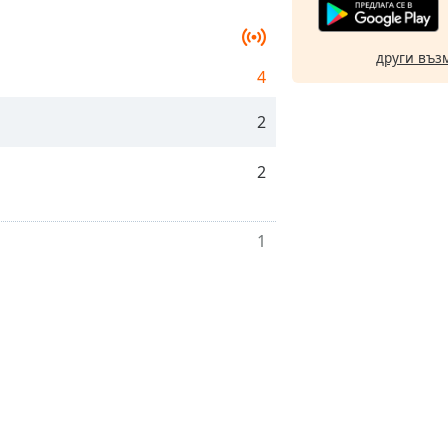
други въз
4
2
2
1