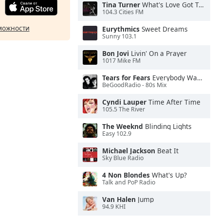
Tina Turner
What's Love Got To Do With It
104.3 Cities FM
можности
Eurythmics
Sweet Dreams
Sunny 103.1
Bon Jovi
Livin' On a Prayer
1017 Mike FM
Tears for Fears
Everybody Wants To Rule the World
BeGoodRadio - 80s Mix
Cyndi Lauper
Time After Time
105.5 The River
The Weeknd
Blinding Lights
Easy 102.9
Michael Jackson
Beat It
Sky Blue Radio
4 Non Blondes
What's Up?
Talk and PoP Radio
Van Halen
Jump
94.9 KHI