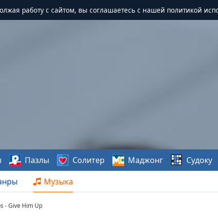
должая работу с сайтом, вы соглашаетесь с нашей политикой исп
ы
Пазлы
Солитер
Маджонг
Судоку
анры
Музыка
ops - Give Him Up