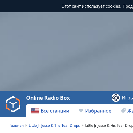
Этот сайт использует
cookies
. Про
Video
Player
is
loading.
Play
Video
Online Radio Box
Игр
Play
Skip
Все станции
Избранное
Ж
Backward
Skip
Forward
Главная
Little Jr. Jesse & The Tear Drops
Little Jr Jesse & His Tear Dr
Mute