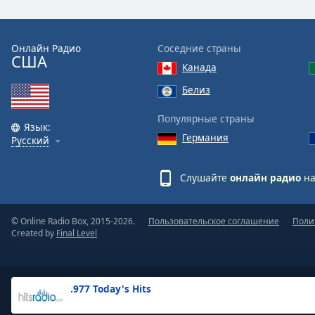
the
window.
Онлайн Радио
Соседние страны
США
Text
Канада
Color
Белиз
Opacity
Популярные страны
Язык:
Германия
Русский
Text
Background
Слушайте
онлайн радио
на
Color
© Online Radio Box, 2015-2026.
Пользовательское соглашение
Поли
Opacity
Created by
Final Level
Caption
Area
.977 Today's Hits
Background