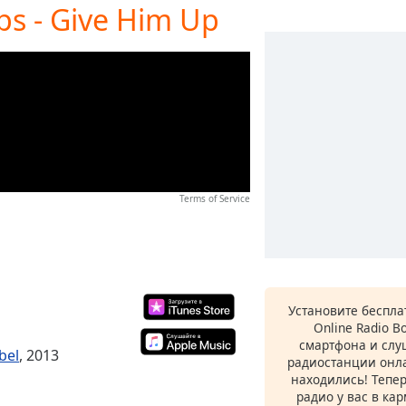
ops - Give Him Up
Terms of Service
Установите беспл
Online Radio B
смартфона и сл
bel
, 2013
радиостанции онла
находились! Тепе
радио у вас в ка