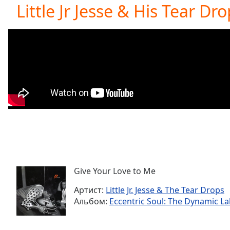
Current
Little Jr Jesse & His Tear Dr
Time
0:00
/
Duration
-:-
Loaded
:
0.00%
0:00
Stream
Type
LIVE
Seek to
live,
currently
behind
live
LIVE
Remaining
Time
-
-:-
Give Your Love to Me
Артист:
Little Jr. Jesse & The Tear Drops
1x
Альбом:
Eccentric Soul: The Dynamic La
Playback
Rate