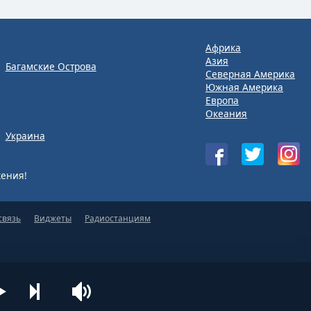
Африка
Азия
Багамские Острова
Северная Америка
Южная Америка
Европа
Океания
Украина
ения!
связь
Виджеты
Радиостанциям