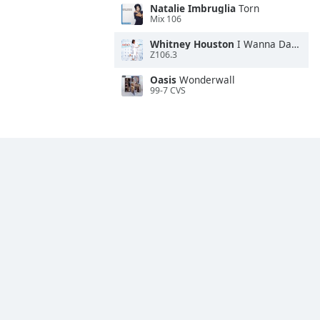
Natalie Imbruglia
Torn
Mix 106
Whitney Houston
I Wanna Dance With Somebody
Z106.3
Oasis
Wonderwall
99-7 CVS