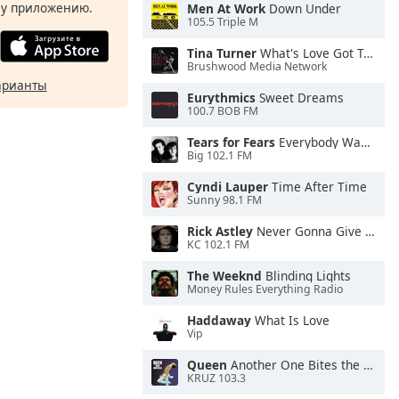
у приложению.
Men At Work
Down Under
105.5 Triple M
Tina Turner
What's Love Got To Do With It
Brushwood Media Network
арианты
Eurythmics
Sweet Dreams
100.7 BOB FM
Tears for Fears
Everybody Wants To Rule the World
Big 102.1 FM
Cyndi Lauper
Time After Time
Sunny 98.1 FM
Rick Astley
Never Gonna Give You Up
KC 102.1 FM
The Weeknd
Blinding Lights
Money Rules Everything Radio
Haddaway
What Is Love
Vip
Queen
Another One Bites the Dust
KRUZ 103.3