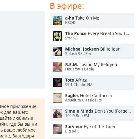
В эфире:
a-ha
Take On Me
KSOK
The Police
Every Breath You Take
Star 98
Michael Jackson
Billie Jean
Splash 98.5Fm
R.E.M.
Losing My Religion
Houston's Eagle
Toto
Africa
97.1 Charlie FM
Eagles
Hotel California
Absolute Classic Hits
атное приложение
Simple Minds
Don't You (Forget About Me)
ox для вашего
102.9 Bob FM
ушайте любимые
йн, где бы вы ни
Survivor
Eye of the Tiger
рь ваше любимое
Big 94.5
рмане, благодаря