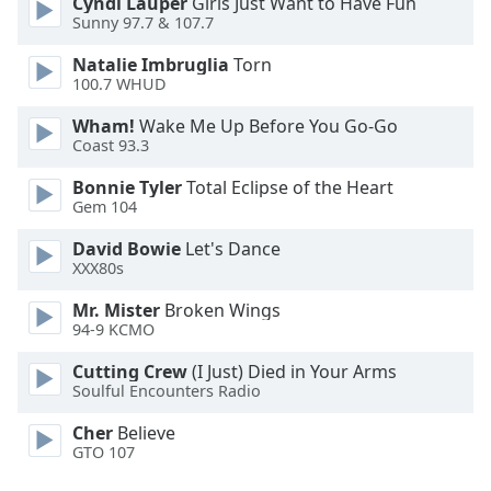
Cyndi Lauper
Girls Just Want to Have Fun
Font
Sunny 97.7 & 107.7
Family
Natalie Imbruglia
Torn
100.7 WHUD
Reset
Wham!
Wake Me Up Before You Go-Go
Done
Coast 93.3
Close
Modal
Bonnie Tyler
Total Eclipse of the Heart
Dialog
Gem 104
End
of
David Bowie
Let's Dance
dialog
XXX80s
window.
Mr. Mister
Broken Wings
94-9 KCMO
Cutting Crew
(I Just) Died in Your Arms
Soulful Encounters Radio
Cher
Believe
GTO 107