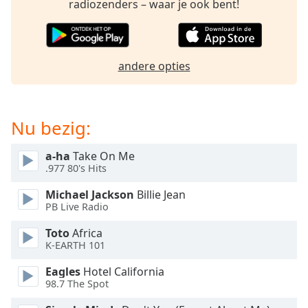
radiozenders – waar je ook bent!
of
dialog
window.
Escape
will
andere opties
cancel
and
close
Nu bezig:
the
window.
a-ha
Take On Me
.977 80's Hits
Text
Color
Michael Jackson
Billie Jean
PB Live Radio
Opacity
Toto
Africa
K-EARTH 101
Text
Eagles
Hotel California
Background
98.7 The Spot
Color