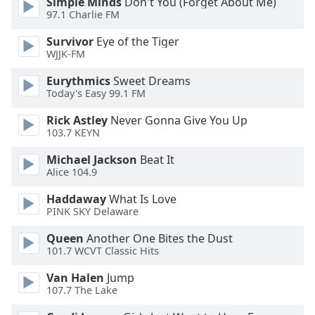
Simple Minds
Don't You (Forget About Me)
97.1 Charlie FM
Opacity
Survivor
Eye of the Tiger
WJJK-FM
Caption
Eurythmics
Sweet Dreams
Area
Today's Easy 99.1 FM
Background
Color
Rick Astley
Never Gonna Give You Up
103.7 KEYN
Opacity
Michael Jackson
Beat It
Alice 104.9
Haddaway
What Is Love
Font
PINK SKY Delaware
Size
Queen
Another One Bites the Dust
101.7 WCVT Classic Hits
Text
Edge
Van Halen
Jump
Style
107.7 The Lake