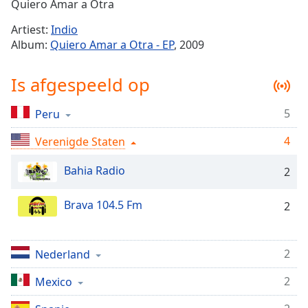
Remaining
Quiero Amar a Otra
Time
-
Artiest:
Indio
-:-
Album:
Quiero Amar a Otra - EP
, 2009
1x
Is afgespeeld op
Playback
Rate
5
Peru
Chapters
4
Chapters
Verenigde Staten
Bahia Radio
Descriptions
2
descriptions
Brava 104.5 Fm
2
off
,
selected
2
Subtitles
Nederland
subtitles
2
Mexico
settings
,