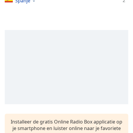
opens
2
Spanje
subtitles
settings
dialog
subtitles
off
,
selected
Audio
Track
Picture-
in-
Picture
Fullscreen
This
is
a
modal
window.
Installeer de gratis Online Radio Box applicatie op
je smartphone en luister online naar je favoriete
Beginning