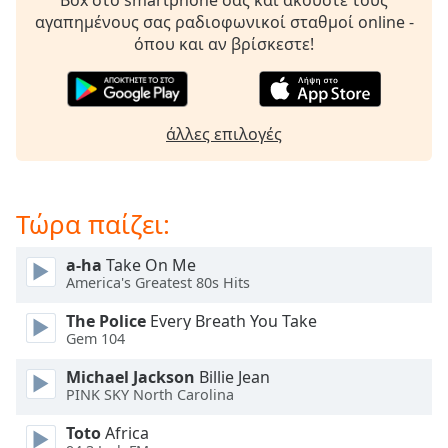
Box στο smartphone σας και ακούστε τους
Beginning
αγαπημένους σας ραδιοφωνικοί σταθμοί online -
of
όπου και αν βρίσκεστε!
dialog
window.
Escape
will
cancel
άλλες επιλογές
and
close
the
Τώρα παίζει:
window.
a-ha
Take On Me
Text
America's Greatest 80s Hits
Color
The Police
Every Breath You Take
Gem 104
Opacity
Michael Jackson
Billie Jean
PINK SKY North Carolina
Text
Background
Toto
Africa