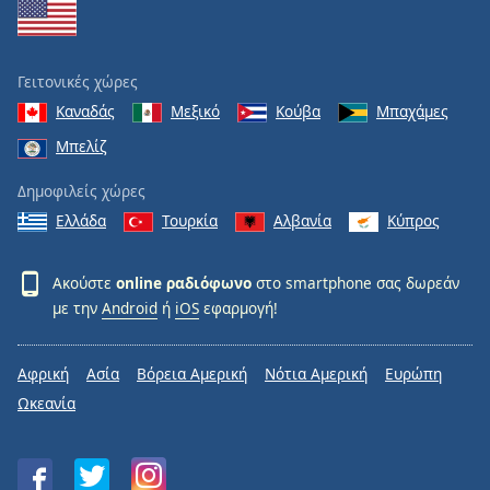
Γειτονικές χώρες
Καναδάς
Μεξικό
Κούβα
Μπαχάμες
Μπελίζ
Δημοφιλείς χώρες
Ελλάδα
Τουρκία
Αλβανία
Κύπρος
Ακούστε
online ραδιόφωνο
στο smartphone σας δωρεάν
με την
Android
ή
iOS
εφαρμογή!
Αφρική
Ασία
Βόρεια Αμερική
Νότια Αμερική
Ευρώπη
Ωκεανία