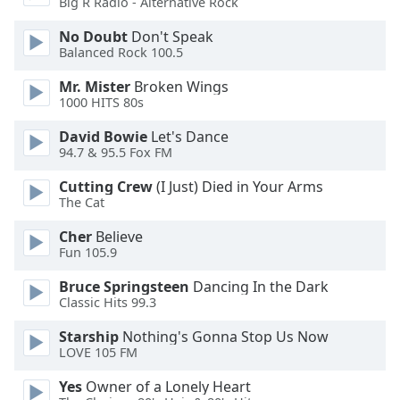
Big R Radio - Alternative Rock
Font
No Doubt
Don't Speak
Family
Balanced Rock 100.5
Mr. Mister
Broken Wings
1000 HITS 80s
Reset
Done
David Bowie
Let's Dance
Close
94.7 & 95.5 Fox FM
Modal
Dialog
Cutting Crew
(I Just) Died in Your Arms
End
The Cat
of
dialog
Cher
Believe
window.
Fun 105.9
Bruce Springsteen
Dancing In the Dark
Classic Hits 99.3
Starship
Nothing's Gonna Stop Us Now
LOVE 105 FM
Yes
Owner of a Lonely Heart