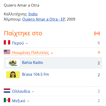
Remaining
Quiero Amar a Otra
Time
-
Καλλιτέχνης:
Indio
-:-
Άλμπουμ:
Quiero Amar a Otra - EP
, 2009
1x
Παίχτηκε στο
Playback
Rate
6
Περού
Chapters
4
Chapters
Ηνωμένες Πολιτείες
Bahia Radio
Descriptions
2
descriptions
Brava 104.5 Fm
2
off
,
selected
2
Subtitles
Ολλανδία
subtitles
2
Μεξικό
settings
,