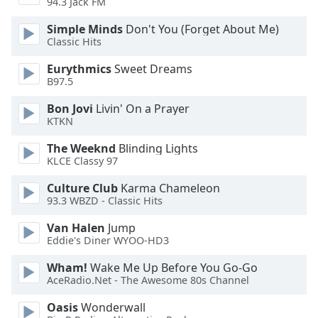
Color
94.3 Jack FM
Simple Minds
Don't You (Forget About Me)
Opacity
Classic Hits
Eurythmics
Sweet Dreams
B97.5
Caption
Area
Bon Jovi
Livin' On a Prayer
Background
KTKN
Color
The Weeknd
Blinding Lights
KLCE Classy 97
Opacity
Culture Club
Karma Chameleon
93.3 WBZD - Classic Hits
Font
Van Halen
Jump
Size
Eddie's Diner WYOO-HD3
Wham!
Wake Me Up Before You Go-Go
Text
AceRadio.Net - The Awesome 80s Channel
Edge
Style
Oasis
Wonderwall