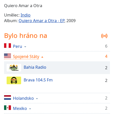
Remaining
Quiero Amar a Otra
Time
-
Umělec:
Indio
-:-
Album:
Quiero Amar a Otra - EP
, 2009
1x
Bylo hráno na
Playback
Rate
6
Peru
Chapters
4
Chapters
Spojené Státy
Bahia Radio
Descriptions
2
descriptions
Brava 104.5 Fm
2
off
,
selected
2
Subtitles
Holandsko
subtitles
2
Mexiko
settings
,