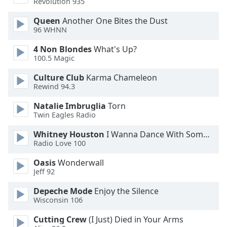
Revolution 935
Font
Queen
Another One Bites the Dust
Family
96 WHNN
4 Non Blondes
What's Up?
100.5 Magic
Reset
Done
Culture Club
Karma Chameleon
Close
Rewind 94.3
Modal
Dialog
Natalie Imbruglia
Torn
End
Twin Eagles Radio
of
dialog
Whitney Houston
I Wanna Dance With Somebody
window.
Radio Love 100
Oasis
Wonderwall
Jeff 92
Depeche Mode
Enjoy the Silence
Wisconsin 106
Cutting Crew
(I Just) Died in Your Arms