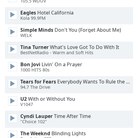
Color
105.5 WDUV
Eagles
Hotel California
Opacity
Kola 99.9FM
Simple Minds
Don't You (Forget About Me)
WELK
Caption
Area
Tina Turner
What's Love Got To Do With It
Background
BestNetRadio - Warm and Soft Hits
Color
Bon Jovi
Livin' On a Prayer
1000 HITS 80s
Opacity
Tears for Fears
Everybody Wants To Rule the World
94.7 The Drive
Font
U2
With or Without You
Size
V1047
Cyndi Lauper
Time After Time
Text
"Choice 102"
Edge
Style
The Weeknd
Blinding Lights