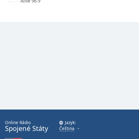
Alive 96.9
Online Rádio
Jazyk:
Spojené Státy
Čeština