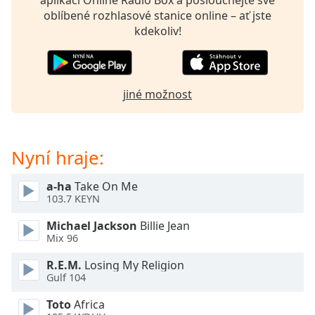
aplikaci Online Radio Box a poslouchejte své
Beginning
oblíbené rozhlasové stanice online – ať jste
of
kdekoliv!
dialog
window.
Escape
will
cancel
jiné možnost
and
close
the
Nyní hraje:
window.
a-ha
Take On Me
Text
103.7 KEYN
Color
Michael Jackson
Billie Jean
Mix 96
Opacity
R.E.M.
Losing My Religion
Gulf 104
Text
Background
Toto
Africa