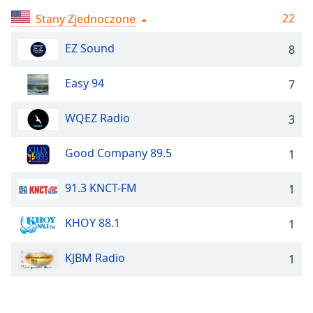
Remaining
22
Stany Zjednoczone
Time
-
-:-
EZ Sound
8
1x
Easy 94
7
Playback
Rate
WQEZ Radio
3
Chapters
Good Company 89.5
1
Chapters
Descriptions
91.3 KNCT-FM
1
descriptions
KHOY 88.1
off
,
1
selected
KJBM Radio
1
Subtitles
subtitles
settings
,