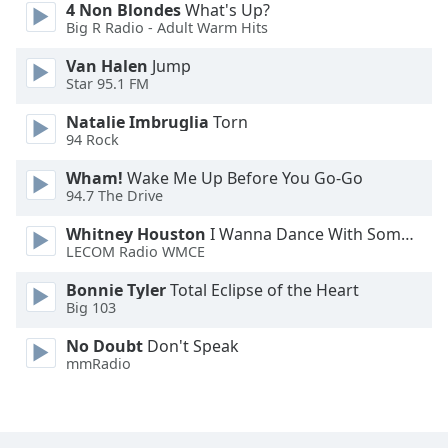
4 Non Blondes
What's Up?
Big R Radio - Adult Warm Hits
Font
Family
Van Halen
Jump
Star 95.1 FM
Reset
Natalie Imbruglia
Torn
94 Rock
Done
Close
Wham!
Wake Me Up Before You Go-Go
Modal
Dialog
94.7 The Drive
End
Whitney Houston
I Wanna Dance With Somebody
of
LECOM Radio WMCE
dialog
window.
Bonnie Tyler
Total Eclipse of the Heart
Big 103
No Doubt
Don't Speak
mmRadio