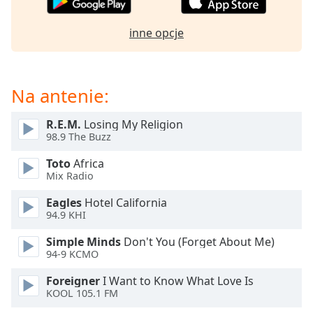
Beginning
of
dialog
inne opcje
window.
Escape
will
Na antenie:
cancel
and
close
R.E.M.
Losing My Religion
98.9 The Buzz
the
window.
Toto
Africa
Mix Radio
Text
Color
Eagles
Hotel California
94.9 KHI
Simple Minds
Don't You (Forget About Me)
Opacity
94-9 KCMO
Foreigner
I Want to Know What Love Is
Text
KOOL 105.1 FM
Background