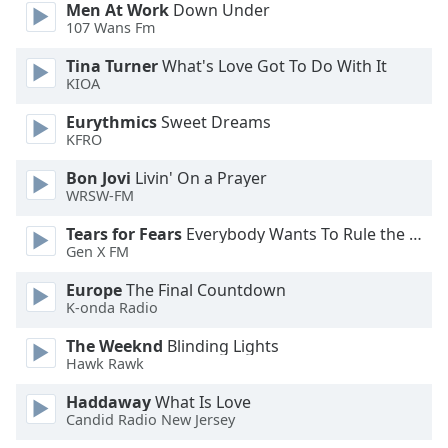
Color
Men At Work
Down Under
107 Wans Fm
Opacity
Tina Turner
What's Love Got To Do With It
KIOA
Caption
Eurythmics
Sweet Dreams
Area
KFRO
Background
Bon Jovi
Livin' On a Prayer
Color
WRSW-FM
Tears for Fears
Everybody Wants To Rule the World
Opacity
Gen X FM
Europe
The Final Countdown
Font
K-onda Radio
Size
The Weeknd
Blinding Lights
Hawk Rawk
Text
Edge
Haddaway
What Is Love
Candid Radio New Jersey
Style