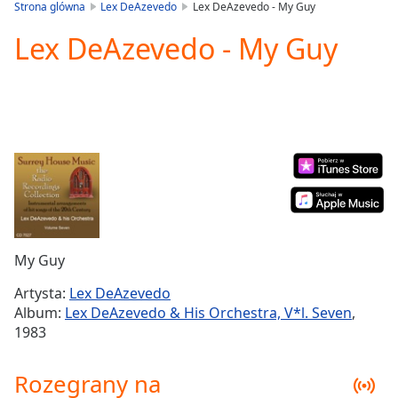
is
Strona glówna
Lex DeAzevedo
Lex DeAzevedo - My Guy
loading.
Lex DeAzevedo - My Guy
Play
Video
Play
Skip
Backward
Skip
Forward
Mute
Current
Time
0:00
/
Duration
-:-
My Guy
Loaded
:
0.00%
Artysta:
Lex DeAzevedo
Stream
Album:
Lex DeAzevedo & His Orchestra, V*l. Seven
,
Type
LIVE
1983
Seek to
live,
currently
Rozegrany na
behind
live
LIVE