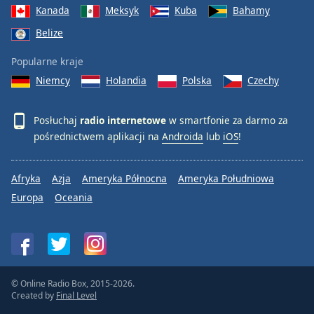
Kanada
Meksyk
Kuba
Bahamy
Belize
Popularne kraje
Niemcy
Holandia
Polska
Czechy
Posłuchaj
radio internetowe
w smartfonie za darmo za
pośrednictwem aplikacji na
Androida
lub
iOS
!
Afryka
Azja
Ameryka Północna
Ameryka Południowa
Europa
Oceania
© Online Radio Box, 2015-2026.
Created by
Final Level