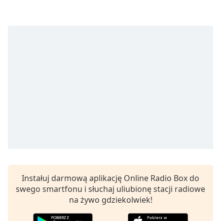
opens
subtitles
settings
dialog
subtitles
off
,
selected
Audio
Track
Picture-
in-
Picture
Fullscreen
This
is
a
Instałuj darmową aplikację Online Radio Box do
modal
swego smartfonu i słuchaj uliubionę stacji radiowe
window.
na żywo gdziekolwiek!